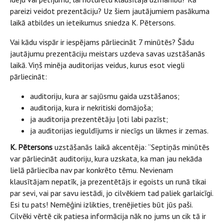
pareizi veidot prezentāciju? Uz šiem jautājumiem pasākuma
laikā atbildes un ieteikumus sniedza K. Pētersons.
Vai kādu vispār ir iespējams pārliecināt 7 minūtēs? Šādu
jautājumu prezentāciju meistars uzdeva savas uzstāšanās
laikā. Viņš minēja auditorijas veidus, kurus esot viegli
pārliecināt:
auditoriju, kura ar sajūsmu gaida uzstāšanos;
auditorija, kura ir nekritiski domājoša;
ja auditorija prezentētāju ļoti labi pazīst;
ja auditorijas ieguldījums ir niecīgs un likmes ir zemas.
K. Pētersons
uzstāšanās laikā akcentēja: “Septiņās minūtēs
var pārliecināt auditoriju, kura uzskata, ka man jau nekāda
lielā pārliecība nav par konkrēto tēmu. Nevienam
klausītājam nepatīk, ja prezentētājs ir egoists un runā tikai
par sevi, vai par savu iestādi, jo cilvēkiem tad paliek garlaicīgi.
Esi tu pats! Nemēģini izlikties, trenējieties būt jūs paši.
Cilvēki vērtē cik patiesa informācija nāk no jums un cik tā ir