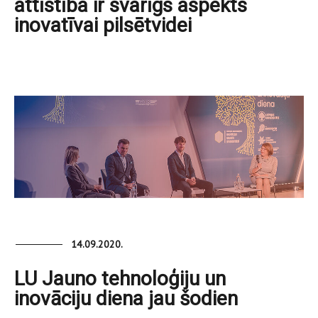
attīstība ir svarīgs aspekts
inovatīvai pilsētvidei
14.09.2020.
LU Jauno tehnoloģiju un
inovāciju diena jau šodien