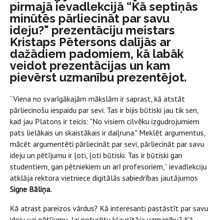
pirmajā ievadlekcijā “Kā septiņās
minūtēs pārliecināt par savu
ideju?" prezentāciju meistars
Kristaps Pētersons dalījās ar
dažādiem padomiem, kā labāk
veidot prezentācijas un kam
pievērst uzmanību prezentējot.
“Viena no svarīgākajām mākslām ir saprast, kā atstāt
pārliecinošu iespaidu par sevi. Tas ir bijis būtiski jau tik sen,
kad jau Platons ir teicis: "No visiem cilvēku izgudrojumiem
pats lielākais un skaistākais ir daiļruna." Meklēt argumentus,
mācēt argumentēti pārliecināt par sevi, pārliecināt par savu
ideju un pētījumu ir ļoti, ļoti būtiski. Tas ir būtiski gan
studentiem, gan pētniekiem un arī profesoriem,” ievadlekciju
atklāja rektora vietniece digitālās sabiedrības jautājumos
Signe Bāliņa.
Kā atrast pareizos vārdus? Kā interesanti pastāstīt par savu
ideju vai pētījumu, lai noturētu klausītāja uzmanību? Kā