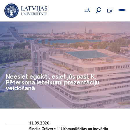
LV
Neesiet egoisti, esiet jūs paši. K.
Pētersona ieteikumi prezentāciju
veidošanā
11.09.2020.
Sindija Grāvere, LU Komunikācijas un inovāciju