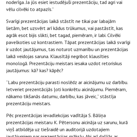
noderīga. Ja jūs esiet iestudējuši prezentāciju, tad agri vai
vēlu cilvēki to atpazīs.”
Svarīgi prezentācijas laikā stāstīt ne tikai par labajām
lietām, bet uzsvērt arī kādus trūkumus, vai pastāstīt, kas
agrāk esot bijis slikti, bet tagad, piemēram, ir labi. Cilvēki
pavelkoties uz kontrastiem. Tāpat prezentācijas laikā svarīgi
ir uzdot jautājumus, tas noturot uzmanību un prezentācijas
laikā veidojas saruna. Klausītāji negribot klausīties
monologā. Prezentāciju meistars iesaka uzdot retoriskus
jautājumus: kā? kas? kāpēc?
“Labu prezentāciju parasti noslēdz ar aicinājumu uz darbību.
Ietveriet prezentācijās ļoti konkrētu aicinājumu. Piemēram,
nākamo tikšanās datumu, darbību, kas jāveic,” stāstīja
prezentāciju meistars.
Pēc prezentācijas ievadlekcijas vadītāja S. Bāliņa
prezentācijas meistaru K. Pētersonu aicināja uz sarunu, kurā
viņš atbildēja uz tiešraidē un auditorijā uzdotajiem
jautājumiem par prezentācijas mākslu. Abi arī dalījās ar