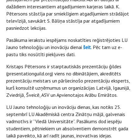
dažādiem interesantiem atgadījumiem karjeras laikā. K.
Pētersons stāstīja par smieklīgiem atgadījumiem strādājot
televīzijā, savukārt S. Bāliņa stāstīja par atgadījumiem
pasniedzot lekcijas.
Pasākuma ierakstu iespējams noskatīties reģistrējoties LU
Jauno tehnoloģiju un inovāciju dienai
šeit
. Pēc tam uz e-
pastu tiks nosūtīti piekļuves dati.
Kristaps Pētersons ir starptautiskās prezentāciju ģildes
(presentationguild.org) viens no dibinātājiem, akreditēts
prezentāciju meistars un pārliecinošo prezentāciju eksperts,
kurš konsultē uzņēmumus un organizācijas Latvijā, Igaunijā,
Zviedrijā, Šveicē, ASV un Apvienotajos Arābu Emirātos.
LU Jauno tehnoloģiju un inovāciju dienas, kas notiks 25.
septembrī LU Akadēmiskā centra Zinātņu mājā, galvenais
vadmotīvs ir ’’Viedā Universitāte’’. Pasākums dod iespēju
studentiem, pētniekiem un absolventiem demonstrēt gada
laikā paveikto, kā arī radīt jaunas, inovatīvas idejas.