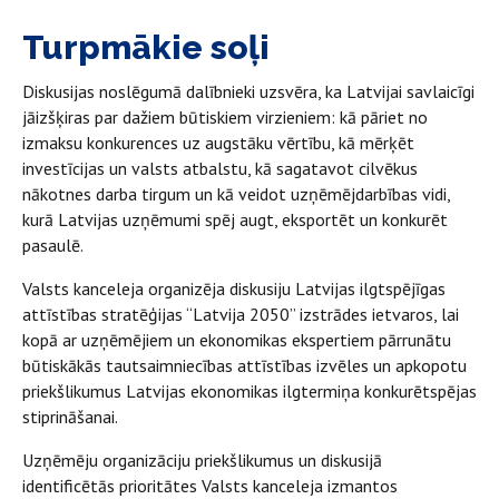
Turpmākie soļi
Diskusijas noslēgumā dalībnieki uzsvēra, ka Latvijai savlaicīgi
jāizšķiras par dažiem būtiskiem virzieniem: kā pāriet no
izmaksu konkurences uz augstāku vērtību, kā mērķēt
investīcijas un valsts atbalstu, kā sagatavot cilvēkus
nākotnes darba tirgum un kā veidot uzņēmējdarbības vidi,
kurā Latvijas uzņēmumi spēj augt, eksportēt un konkurēt
pasaulē.
Valsts kanceleja organizēja diskusiju Latvijas ilgtspējīgas
attīstības stratēģijas “Latvija 2050” izstrādes ietvaros, lai
kopā ar uzņēmējiem un ekonomikas ekspertiem pārrunātu
būtiskākās tautsaimniecības attīstības izvēles un apkopotu
priekšlikumus Latvijas ekonomikas ilgtermiņa konkurētspējas
stiprināšanai.
Uzņēmēju organizāciju priekšlikumus un diskusijā
identificētās prioritātes Valsts kanceleja izmantos