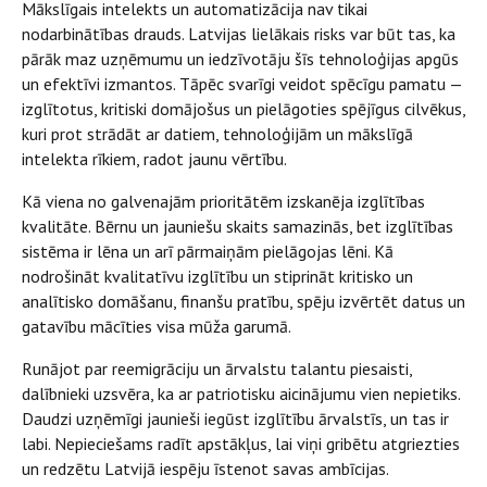
Mākslīgais intelekts un automatizācija nav tikai
nodarbinātības drauds. Latvijas lielākais risks var būt tas, ka
pārāk maz uzņēmumu un iedzīvotāju šīs tehnoloģijas apgūs
un efektīvi izmantos. Tāpēc svarīgi veidot spēcīgu pamatu —
izglītotus, kritiski domājošus un pielāgoties spējīgus cilvēkus,
kuri prot strādāt ar datiem, tehnoloģijām un mākslīgā
intelekta rīkiem, radot jaunu vērtību.
Kā viena no galvenajām prioritātēm izskanēja izglītības
kvalitāte. Bērnu un jauniešu skaits samazinās, bet izglītības
sistēma ir lēna un arī pārmaiņām pielāgojas lēni. Kā
nodrošināt kvalitatīvu izglītību un stiprināt kritisko un
analītisko domāšanu, finanšu pratību, spēju izvērtēt datus un
gatavību mācīties visa mūža garumā.
Runājot par reemigrāciju un ārvalstu talantu piesaisti,
dalībnieki uzsvēra, ka ar patriotisku aicinājumu vien nepietiks.
Daudzi uzņēmīgi jaunieši iegūst izglītību ārvalstīs, un tas ir
labi. Nepieciešams radīt apstākļus, lai viņi gribētu atgriezties
un redzētu Latvijā iespēju īstenot savas ambīcijas.