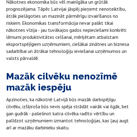
Nākotnes ekonomika būs vēl mainīgāka un grūtāk
prognozējama. Tāpēc Latvijai jāspēj pieņemt nenoteiktību,
ātrāk pielāgoties un mazināt pārmērīgu izvairīšanos no
riskiem. Ekonomikas transformācija nevar palikt tikai
nākotnes vīzija - jau tuvākajos gados nepieciešami konkrēti
lēmumi produktivitātes celšanai, mērķētam atbalstam
eksportspējīgiem uzņēmumiem, ciešākai zinātnes un biznesa
sadarbībai un ātrākai tehnoloģiju ieviešanai uzņēmumos un
valsts pārvaldē.
Mazāk cilvēku nenozīmē
mazāk iespēju
Apzinoties, ka nākotnē Latvijā būs mazāk darbspējīgu
cilvēku, izšķiroša būs nevis spēja strādāt vairāk vai ilgāk, bet
gan gudrāk - palielinot katra cilvēka radīto vērtību un
palīdzot uzņēmumiem izmantot tehnoloģijas, kas ļauj augt
arī ar mazāku darbinieku skaitu.