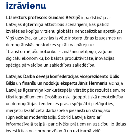
izrāvienu
LU rektors profesors Gundars Bērziņš
iepazīstināja ar
Latvijas ilgtermiņa attīstības scenārijiem, kas palīdz
izvēlēties kopīgu virzienu globālās nenoteiktības apstākļos.
Viņš uzsvēra, ka Latvijas izvēle ir starp lēnas izaugsmes un
demogrāfiskās noslodzes spirāli vai pāreju uz
“transformējošu noturību” - zināšanu ietilpīgu, zaļu un
digitālu ekonomiku, ko balsta produktivitāte, inovācijas,
spēcīga pārvaldība un sabiedrības saliedētība.
Latvijas Darba devēju konfederācijas viceprezidents Uldis
Biķis
un
finanšu un nodokļu eksperts Jānis Hermanis
aicināja
Latvijas ilgtermiņa konkurētspēju vērtēt pēc rezultātiem, ne
tikai ieguldījumiem. Drošības riski, ģeopolitiskā nenoteiktība
un demogrāfijas tendences prasa spēju ātri pielāgoties,
mērķētu kvalificēta darbaspēka piesaisti un straujāku
rūpniecības modernizāciju. Šobrīd Latvija karo arī
informatīvajā telpā - par cilvēku prātiem un uzticību, jo lielas
investīcijas veic prognozējamā un uzticamā vidē.