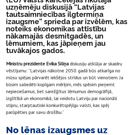
uzņēmēju diskusijā “Latvijas
tautsaimniecības ilgtermiņa
izaugsme” sprieda par izvēlēm, kas
noteiks ekonomikas attīstību
nākamajās desmitgadēs, un
lēmumiem, kas jāpieņem jau
tuvākajos gados.
Ministru prezidente Evika Siliņa
diskusiju atklāja ar skaidru
vēstījumu: “Latvijas nākotne 2050. gadā būs atkarīga no
mūsu spējas pārvarēt iekšējos strīdus un būt vienotiem. Ja
būsim saliedēti kopīgam mērķim, mēs spēsim pieņemt
nepieciešamus, bet sarežģītus lēmumus demogrāfijā,
izglītībā un ekonomikā, lai veidotu Latviju par nacionāli
stipru, starptautiski konkurētspējīgu valsti, kas spēj
parūpēties par savu drošību.”
No lēnas izaugsmes uz