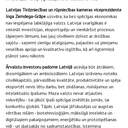
Latvijas Tirdzniecības un rūpniecības kameras viceprezidente
Inga Zemdega-Grāpe
uzsvēra, ka bez spēcīgas ekonomikas
nav iespējama labklājīga valsts. Latvijai svarīgākais ir
veicināt investīcijas, eksportspēju un vienkāršot procesus.
Jāpieņem lēmumi, kas ļauj cilvēkiem dzīvot ar drošības
sajūtu - saņemt cienīgu atalgojumu, paļauties uz pieejamu
veselības aprūpi un kvalitatīvu izglītību, kā arī ilgtermiņā
plānot savu nākotni.
Ārvalstu investoru padome Latvijā
aicināja būt ātrākiem,
drosmīgākiem un ambiciozākiem. Latvijas izrāvienu noteiks
cilvēkkapitāls, pārvaldības kvalitāte, produktivitāte un spēja
eksportēt nevis lētu darbu, bet zināšanas, risinājumus un
intelektuālo īpašumu. Maza valsts nevar atļauties
viduvējību - tai jābūt īpaši spēcīgai izvēlētās jomās, lai
konkurētu globāli. Tāpēc Latvijai jāfokusējas uz augstas
vērtības nišām - biotehnoloģijām, mākslīgā intelekta un
digitālajiem pakalpojumiem, enerģētiku un prototipēšanas
vidi - un jāatsakās no sadrumstalotības, īstermiņa