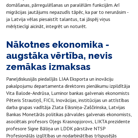
domāšanas, pārregulēšanas un paralēlām funkcijām. Arī
migrācijas jautājums nepazudīs tāpēc, ka par to nerunāsim -
ja Latvija vēlas piesaistīt talantus, tai jāspēj viņus
mērķtiecīgi aicināt, integrēt un noturēt.
Nākotnes ekonomika -
augstāka vērtība, nevis
zemākas izmaksas
Paneļdiskusijās piedalījās LIAA Eksporta un inovāciju
pakalpojumu departamenta direktores pienākumu izpildītāja
Vita Balode-Andrūsa, Luminor bankas galvenais ekonomists
Pēteris Strautiņš, FICIL Inovācijas, institūcijas un attīstības
darba grupas vadītāja Zlata Elksniņa-Zaščirinska, Latvijas
Bankas Monetārās politikas pārvaldes galvenais ekonomists,
asociētais profesors Oļegs Krasnopjorovs, LIKTA prezidente
profesore Signe Bāliņa un LDDK pārstāve NTSP
Profesionālās izglītības un nodarbinātības trīspusējās