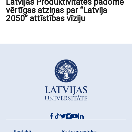
Latvijas Produktivitātes padomē
vērtīgas atziņas par “Latvija
2050” attīstības vīziju
Kontakti
Karte un norādes