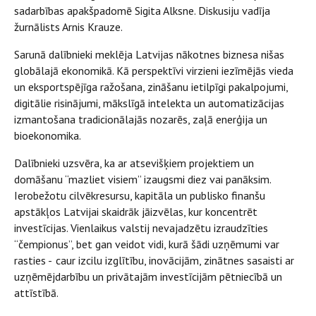
sadarbības apakšpadomē Sigita Alksne. Diskusiju vadīja
žurnālists Arnis Krauze.
Sarunā dalībnieki meklēja Latvijas nākotnes biznesa nišas
globālajā ekonomikā. Kā perspektīvi virzieni iezīmējās vieda
un eksportspējīga ražošana, zināšanu ietilpīgi pakalpojumi,
digitālie risinājumi, mākslīgā intelekta un automatizācijas
izmantošana tradicionālajās nozarēs, zaļā enerģija un
bioekonomika.
Dalībnieki uzsvēra, ka ar atsevišķiem projektiem un
domāšanu “mazliet visiem” izaugsmi diez vai panāksim.
Ierobežotu cilvēkresursu, kapitāla un publisko finanšu
apstākļos Latvijai skaidrāk jāizvēlas, kur koncentrēt
investīcijas. Vienlaikus valstij nevajadzētu izraudzīties
“čempionus”, bet gan veidot vidi, kurā šādi uzņēmumi var
rasties - caur izcilu izglītību, inovācijām, zinātnes sasaisti ar
uzņēmējdarbību un privātajām investīcijām pētniecībā un
attīstībā.