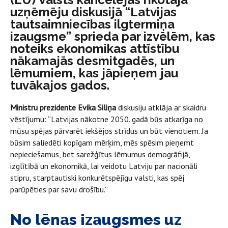
uzņēmēju diskusijā “Latvijas
tautsaimniecības ilgtermiņa
izaugsme” sprieda par izvēlēm, kas
noteiks ekonomikas attīstību
nākamajās desmitgadēs, un
lēmumiem, kas jāpieņem jau
tuvākajos gados.
Ministru prezidente Evika Siliņa
diskusiju atklāja ar skaidru
vēstījumu: “Latvijas nākotne 2050. gadā būs atkarīga no
mūsu spējas pārvarēt iekšējos strīdus un būt vienotiem. Ja
būsim saliedēti kopīgam mērķim, mēs spēsim pieņemt
nepieciešamus, bet sarežģītus lēmumus demogrāfijā,
izglītībā un ekonomikā, lai veidotu Latviju par nacionāli
stipru, starptautiski konkurētspējīgu valsti, kas spēj
parūpēties par savu drošību.”
No lēnas izaugsmes uz