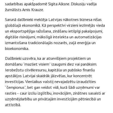
sadarbības apakšpadomē Sigita Alksne. Diskusiju vadīja
žurnālists Arnis Krauze.
Sarunā dalībnieki meklēja Latvijas nākotnes biznesa nišas
globālajā ekonomikā. Kā perspektīvi virzieni iezīmējās vieda
un eksportspējīga ražošana, zināšanu ietilpīgi pakalpojumi,
digitālie risinājumi, mākslīgā intelekta un automatizācijas
izmantošana tradicionālajās nozarēs, zaļā enerģija un
bioekonomika.
Dalībnieki uzsvēra, ka ar atsevišķiem projektiem un
domāšanu “mazliet visiem” izaugsmi diez vai panāksim.
Ierobežotu cilvēkresursu, kapitāla un publisko finanšu
apstākļos Latvijai skaidrāk jāizvēlas, kur koncentrēt
investīcijas. Vienlaikus valstij nevajadzētu izraudzīties
“čempionus”, bet gan veidot vidi, kurā šādi uzņēmumi var
rasties - caur izcilu izglītību, inovācijām, zinātnes sasaisti ar
uzņēmējdarbību un privātajām investīcijām pētniecībā un
attīstībā.