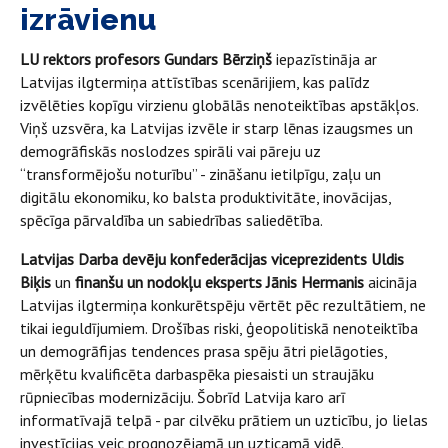
izrāvienu
LU rektors profesors Gundars Bērziņš
iepazīstināja ar
Latvijas ilgtermiņa attīstības scenārijiem, kas palīdz
izvēlēties kopīgu virzienu globālās nenoteiktības apstākļos.
Viņš uzsvēra, ka Latvijas izvēle ir starp lēnas izaugsmes un
demogrāfiskās noslodzes spirāli vai pāreju uz
“transformējošu noturību” - zināšanu ietilpīgu, zaļu un
digitālu ekonomiku, ko balsta produktivitāte, inovācijas,
spēcīga pārvaldība un sabiedrības saliedētība.
Latvijas Darba devēju konfederācijas viceprezidents Uldis
Biķis
un
finanšu un nodokļu eksperts Jānis Hermanis
aicināja
Latvijas ilgtermiņa konkurētspēju vērtēt pēc rezultātiem, ne
tikai ieguldījumiem. Drošības riski, ģeopolitiskā nenoteiktība
un demogrāfijas tendences prasa spēju ātri pielāgoties,
mērķētu kvalificēta darbaspēka piesaisti un straujāku
rūpniecības modernizāciju. Šobrīd Latvija karo arī
informatīvajā telpā - par cilvēku prātiem un uzticību, jo lielas
investīcijas veic prognozējamā un uzticamā vidē.