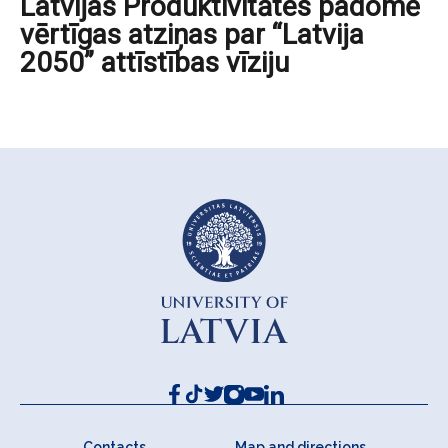
Latvijas Produktivitātes padomē
vērtīgas atziņas par “Latvija
2050” attīstības vīziju
Contacts
Map and directions