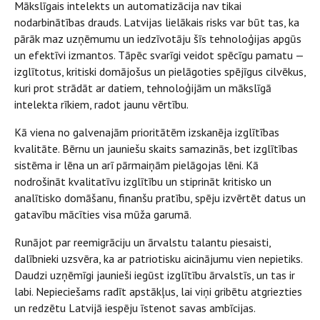
Mākslīgais intelekts un automatizācija nav tikai
nodarbinātības drauds. Latvijas lielākais risks var būt tas, ka
pārāk maz uzņēmumu un iedzīvotāju šīs tehnoloģijas apgūs
un efektīvi izmantos. Tāpēc svarīgi veidot spēcīgu pamatu —
izglītotus, kritiski domājošus un pielāgoties spējīgus cilvēkus,
kuri prot strādāt ar datiem, tehnoloģijām un mākslīgā
intelekta rīkiem, radot jaunu vērtību.
Kā viena no galvenajām prioritātēm izskanēja izglītības
kvalitāte. Bērnu un jauniešu skaits samazinās, bet izglītības
sistēma ir lēna un arī pārmaiņām pielāgojas lēni. Kā
nodrošināt kvalitatīvu izglītību un stiprināt kritisko un
analītisko domāšanu, finanšu pratību, spēju izvērtēt datus un
gatavību mācīties visa mūža garumā.
Runājot par reemigrāciju un ārvalstu talantu piesaisti,
dalībnieki uzsvēra, ka ar patriotisku aicinājumu vien nepietiks.
Daudzi uzņēmīgi jaunieši iegūst izglītību ārvalstīs, un tas ir
labi. Nepieciešams radīt apstākļus, lai viņi gribētu atgriezties
un redzētu Latvijā iespēju īstenot savas ambīcijas.