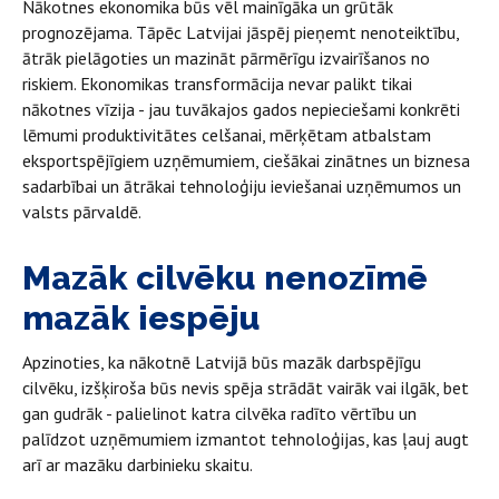
Nākotnes ekonomika būs vēl mainīgāka un grūtāk
prognozējama. Tāpēc Latvijai jāspēj pieņemt nenoteiktību,
ātrāk pielāgoties un mazināt pārmērīgu izvairīšanos no
riskiem. Ekonomikas transformācija nevar palikt tikai
nākotnes vīzija - jau tuvākajos gados nepieciešami konkrēti
lēmumi produktivitātes celšanai, mērķētam atbalstam
eksportspējīgiem uzņēmumiem, ciešākai zinātnes un biznesa
sadarbībai un ātrākai tehnoloģiju ieviešanai uzņēmumos un
valsts pārvaldē.
Mazāk cilvēku nenozīmē
mazāk iespēju
Apzinoties, ka nākotnē Latvijā būs mazāk darbspējīgu
cilvēku, izšķiroša būs nevis spēja strādāt vairāk vai ilgāk, bet
gan gudrāk - palielinot katra cilvēka radīto vērtību un
palīdzot uzņēmumiem izmantot tehnoloģijas, kas ļauj augt
arī ar mazāku darbinieku skaitu.