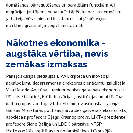
domāšanas, pārregulēšanas un paralēlām funkcijām. Arī
migrācijas jautājums nepazudīs tāpēc, ka par to nerunāsim -
ja Latvija vēlas piesaistīt talantus, tai jāspēj viņus
mērķtiecīgi aicināt, integrēt un noturēt.
Nākotnes ekonomika -
augstāka vērtība, nevis
zemākas izmaksas
Paneļdiskusijās piedalījās LIAA Eksporta un inovāciju
pakalpojumu departamenta direktores pienākumu izpildītāja
Vita Balode-Andrūsa, Luminor bankas galvenais ekonomists
Pēteris Strautiņš, FICIL Inovācijas, institūcijas un attīstības
darba grupas vadītāja Zlata Elksniņa-Zaščirinska, Latvijas
Bankas Monetārās politikas pārvaldes galvenais ekonomists,
asociētais profesors Oļegs Krasnopjorovs, LIKTA prezidente
profesore Signe Bāliņa un LDDK pārstāve NTSP
Profesionālās izglītības un nodarbinātības trīspusējās