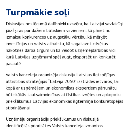
Turpmākie soļi
Diskusijas noslēgumā dalībnieki uzsvēra, ka Latvijai savlaicīgi
jāizšķiras par dažiem būtiskiem virzieniem: kā pāriet no
izmaksu konkurences uz augstāku vērtību, kā mērķēt
investīcijas un valsts atbalstu, kā sagatavot cilvēkus
nākotnes darba tirgum un kā veidot uzņēmējdarbības vidi,
kurā Latvijas uzņēmumi spēj augt, eksportēt un konkurēt
pasaulē.
Valsts kanceleja organizēja diskusiju Latvijas ilgtspējīgas
attīstības stratēģijas “Latvija 2050” izstrādes ietvaros, lai
kopā ar uzņēmējiem un ekonomikas ekspertiem pārrunātu
būtiskākās tautsaimniecības attīstības izvēles un apkopotu
priekšlikumus Latvijas ekonomikas ilgtermiņa konkurētspējas
stiprināšanai.
Uzņēmēju organizāciju priekšlikumus un diskusijā
identificētās prioritātes Valsts kanceleja izmantos