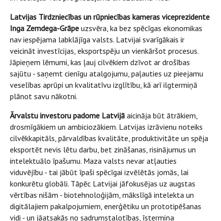
Latvijas Tirdzniecības un rūpniecības kameras viceprezidente
Inga Zemdega-Grāpe
uzsvēra, ka bez spēcīgas ekonomikas
nav iespējama labklājīga valsts. Latvijai svarīgākais ir
veicināt investīcijas, eksportspēju un vienkāršot procesus.
Jāpieņem lēmumi, kas ļauj cilvēkiem dzīvot ar drošības
sajūtu - saņemt cienīgu atalgojumu, paļauties uz pieejamu
veselības aprūpi un kvalitatīvu izglītību, kā arī ilgtermiņā
plānot savu nākotni.
Ārvalstu investoru padome Latvijā
aicināja būt ātrākiem,
drosmīgākiem un ambiciozākiem. Latvijas izrāvienu noteiks
cilvēkkapitāls, pārvaldības kvalitāte, produktivitāte un spēja
eksportēt nevis lētu darbu, bet zināšanas, risinājumus un
intelektuālo īpašumu. Maza valsts nevar atļauties
viduvējību - tai jābūt īpaši spēcīgai izvēlētās jomās, lai
konkurētu globāli. Tāpēc Latvijai jāfokusējas uz augstas
vērtības nišām - biotehnoloģijām, mākslīgā intelekta un
digitālajiem pakalpojumiem, enerģētiku un prototipēšanas
vidi - un jāatsakās no sadrumstalotības, īstermiņa