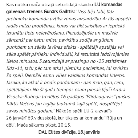
Kas notika mača otrajā ceturtdaļā skaidro
LU komandas
galvenais treneris Gunārs Gailītis:
’’
Viss bija labi, līdz
pretinieku komanda uzlika zonas aizsardzību. Ar tās apspēli
radās milzu problēmas, kuras var tikt saistītas ar iepriekš
izrunātu lietu neievērošanu. Pieredzējušie un masīvie
sāncenši par katru mūsu paviršību sodīja ar gūtiem
punktiem un sākās lavīnas efekts - spēlētāji apstājās vai
sāka spēlēt pārlieku individuāli, kā rezultātā iedzīvojāmies
lielos mīnusos. 3.ceturtdaļā ar presingu no -23 atsitāmies
līdz -11, taču pēc tam atkal pietrūka pacietības, lai izvilktu
šo spēli. Diemžēl esmu vīlies vairākos komandas līderos.
Jāsaka, ka atkal ir brīdis pārdomām - gan man, gan, ceru,
spēlētājiem. No šī gada treniņos esam piesaistījuši Artūra
Visocka-Rubeņa trenētos 16 gadīgos "Pārdaugavas" puišus.
Kārlis Večens jau izgāja laukumā šajā spēlē, nospēlējot
savas minūtes godam.
’’
Nākošo spēli LU-2 aizvadīs
26.janvārī 69.vidusskolā, kur tiksies ar komandu ‘’Rūja un
dēli’’. Mača sākums plkst. 20:15.
DAL Elites divīzija, 18.janvāris