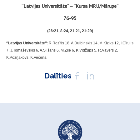
‘’Latvijas Universitāte’’ – ‘’Kursa MRU/Mārupe’’
76-95
(26:21, 8:24, 21:21, 21:29)
‘’Latvijas Universitāte’’
: R.Rozītis 18, A.Duļbinskis 14, M.Kiziks 12, I.Cīrulis
7, J.Tomaševskis 6, A.Slišāns 6, M.Zīle 6, K.Vidžups 5, R.Vāvers 2,
K.Pozņakovs, K.Večens.
Dalīties