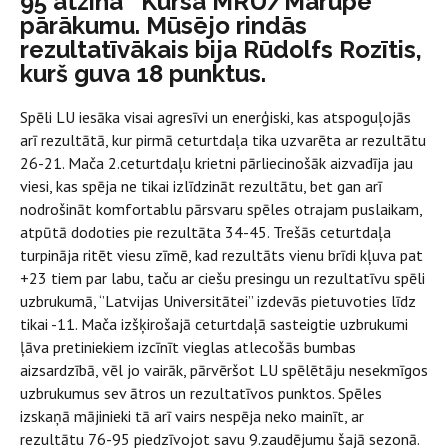
95 atzina ‘’Kursa MRU/Mārupe’’
pārākumu. Mūsējo rindās
rezultatīvākais bija Rūdolfs Rozītis,
kurš guva 18 punktus.
Spēli LU iesāka visai agresīvi un enerģiski, kas atspoguļojās
arī rezultātā, kur pirmā ceturtdaļa tika uzvarēta ar rezultātu
26-21. Mača 2.ceturtdaļu krietni pārliecinošāk aizvadīja jau
viesi, kas spēja ne tikai izlīdzināt rezultātu, bet gan arī
nodrošināt komfortablu pārsvaru spēles otrajam puslaikam,
atpūtā dodoties pie rezultāta 34-45.
Trešās ceturtdaļa
turpināja ritēt viesu zīmē, kad rezultāts vienu brīdi kļuva pat
+23 tiem par labu, taču ar ciešu presingu un rezultatīvu spēli
uzbrukumā, ‘’Latvijas Universitātei’’ izdevās pietuvoties līdz
tikai -11. Mača izšķirošajā ceturtdaļā sasteigtie uzbrukumi
ļāva pretiniekiem izcīnīt vieglas atlecošās bumbas
aizsardzībā, vēl jo vairāk, pārvēršot LU spēlētāju nesekmīgos
uzbrukumus sev ātros un rezultatīvos punktos. Spēles
izskaņā mājinieki tā arī vairs nespēja neko mainīt, ar
rezultātu 76-95 piedzīvojot savu 9.zaudējumu šajā sezonā.