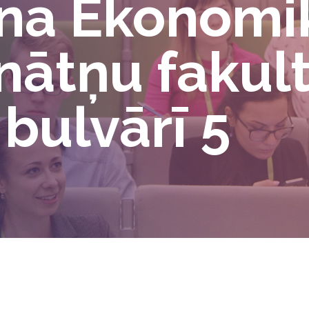
a Ekonomi
inātņu fakult
 bulvārī 5