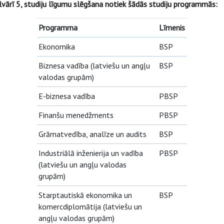
lvārī 5, studiju līgumu slēgšana notiek šādās studiju programmās:
Programma
Līmenis
Ekonomika
BSP
Biznesa vadība (latviešu un angļu
BSP
valodas grupām)
E-biznesa vadība
PBSP
Finanšu menedžments
PBSP
Grāmatvedība, analīze un audits
BSP
Industriālā inženierija un vadība
PBSP
(latviešu un angļu valodas
grupām)
Starptautiskā ekonomika un
BSP
komercdiplomātija (latviešu un
angļu valodas grupām)