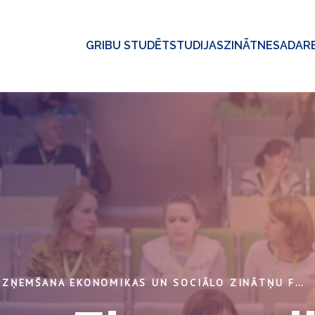
GRIBU STUDĒT
STUDIJAS
ZINĀTNE
SADAR
UZŅEMŠANA EKONOMIKAS UN SOCIĀLO ZINĀTŅU FAKULTĀTĒ, ASPAZIJAS BULVĀRĪ 5