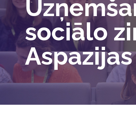
Uzņemšan
sociālo z
Aspazijas