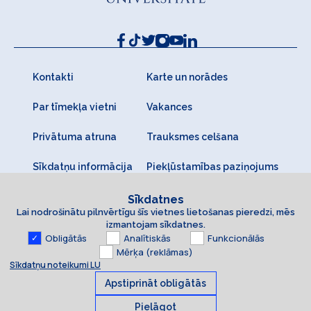
Kontakti
Karte un norādes
Par tīmekļa vietni
Vakances
Privātuma atruna
Trauksmes celšana
Sīkdatņu informācija
Piekļūstamības paziņojums
Sīkdatnes
Lai nodrošinātu pilnvērtīgu šīs vietnes lietošanas pieredzi, mēs
izmantojam sīkdatnes.
Obligātās
Analītiskās
Funkcionālās
Mērķa (reklāmas)
Sīkdatņu noteikumi LU
Apstiprināt obligātās
Pielāgot