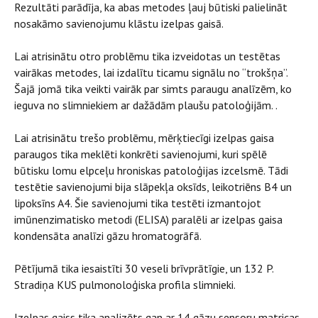
Rezultāti parādīja, ka abas metodes ļauj būtiski palielināt
nosakāmo savienojumu klāstu izelpas gaisā.
Lai atrisinātu otro problēmu tika izveidotas un testētas
vairākas metodes, lai izdalītu ticamu signālu no “trokšņa”.
Šajā jomā tika veikti vairāk par simts paraugu analīzēm, ko
ieguva no slimniekiem ar dažādām plaušu patoloģijām. .
Lai atrisinātu trešo problēmu, mērķtiecīgi izelpas gaisa
paraugos tika meklēti konkrēti savienojumi, kuri spēlē
būtisku lomu elpceļu hroniskas patoloģijas izcelsmē. Tādi
testētie savienojumi bija slāpekļa oksīds, leikotriēns B4 un
lipoksīns A4. Šie savienojumi tika testēti izmantojot
imūnenzimatisko metodi (ELISA) paralēli ar izelpas gaisa
kondensāta analīzi gāzu hromatogrāfā.
Pētījumā tika iesaistīti 30 veseli brīvprātīgie, un 132 P.
Stradiņa KUS pulmonoloģiska profila slimnieki.
Izelpas gaiss tika analizēts gan ar 14 gāzu sensoru matricas