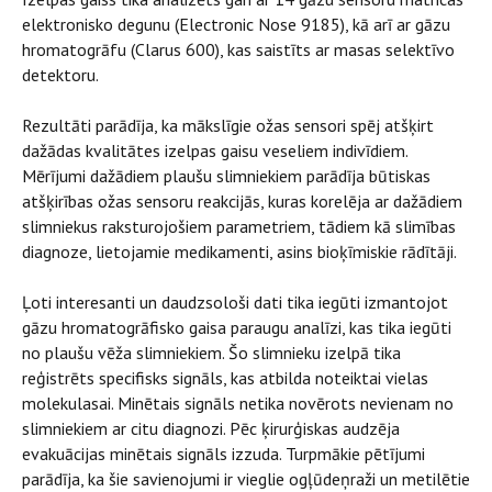
elektronisko degunu (Electronic Nose 9185), kā arī ar gāzu
hromatogrāfu (Clarus 600), kas saistīts ar masas selektīvo
detektoru.
Rezultāti parādīja, ka mākslīgie ožas sensori spēj atšķirt
dažādas kvalitātes izelpas gaisu veseliem indivīdiem.
Mērījumi dažādiem plaušu slimniekiem parādīja būtiskas
atšķirības ožas sensoru reakcijās, kuras korelēja ar dažādiem
slimniekus raksturojošiem parametriem, tādiem kā slimības
diagnoze, lietojamie medikamenti, asins bioķīmiskie rādītāji.
Ļoti interesanti un daudzsološi dati tika iegūti izmantojot
gāzu hromatogrāfisko gaisa paraugu analīzi, kas tika iegūti
no plaušu vēža slimniekiem. Šo slimnieku izelpā tika
reģistrēts specifisks signāls, kas atbilda noteiktai vielas
molekulasai. Minētais signāls netika novērots nevienam no
slimniekiem ar citu diagnozi. Pēc ķirurģiskas audzēja
evakuācijas minētais signāls izzuda. Turpmākie pētījumi
parādīja, ka šie savienojumi ir vieglie ogļūdeņraži un metilētie