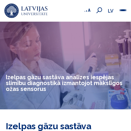
LV
Izelpas gāzu sastāva analīzes iespējas
slimību diagnostikā izmantojot mākslīgos
ožas sensorus
Izelpas gāzu sastāva