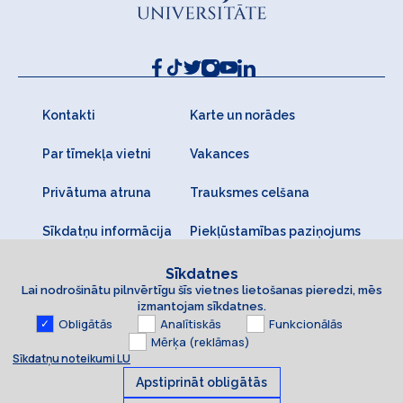
Kontakti
Karte un norādes
Par tīmekļa vietni
Vakances
Privātuma atruna
Trauksmes celšana
Sīkdatņu informācija
Piekļūstamības paziņojums
Sīkdatnes
Lai nodrošinātu pilnvērtīgu šīs vietnes lietošanas pieredzi, mēs
izmantojam sīkdatnes.
Obligātās
Analītiskās
Funkcionālās
Mērķa (reklāmas)
Sīkdatņu noteikumi LU
Apstiprināt obligātās