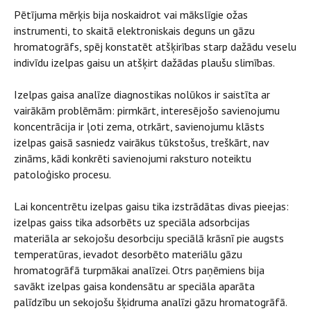
Pētījuma mērķis bija noskaidrot vai mākslīgie ožas
instrumenti, to skaitā elektroniskais deguns un gāzu
hromatogrāfs, spēj konstatēt atšķirības starp dažādu veselu
indivīdu izelpas gaisu un atšķirt dažādas plaušu slimības.
Izelpas gaisa analīze diagnostikas nolūkos ir saistīta ar
vairākām problēmām: pirmkārt, interesējošo savienojumu
koncentrācija ir ļoti zema, otrkārt, savienojumu klāsts
izelpas gaisā sasniedz vairākus tūkstošus, treškārt, nav
zināms, kādi konkrēti savienojumi raksturo noteiktu
patoloģisko procesu.
Lai koncentrētu izelpas gaisu tika izstrādātas divas pieejas:
izelpas gaiss tika adsorbēts uz speciāla adsorbcijas
materiāla ar sekojošu desorbciju speciālā krāsnī pie augsts
temperatūras, ievadot desorbēto materiālu gāzu
hromatogrāfā turpmākai analīzei. Otrs paņēmiens bija
savākt izelpas gaisa kondensātu ar speciāla aparāta
palīdzību un sekojošu šķidruma analīzi gāzu hromatogrāfā.