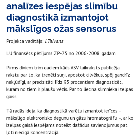
analīzes iespējas slimību
diagnostikā izmantojot
mākslīgos ožas sensorus
Projekta vadītājs:
I.Taivans
LU finansēts pētījums ZP-75 no 2006-2008. gadam
Pirms diviem trim gadiem kāds ASV laikraksts publicēja
rakstu par to, ka trenēti suņi, apostot cilvēkus, spēj gandrīz
nekļūdīgi, ar precizitāti līdz 95 procentiem diagnosticēt,
kuram no tiem ir plaušu vēzis. Par to liecina slimnieka izelpas
gaiss.
Tā radās ideja, ka diagnostikā varētu izmantot ierīces –
mākslīgo elektronisko degunu un gāzu hromatogrāfu –, ar ko
izelpas gaisā iespējams noteikt dažādus savienojumus pat
ļoti niecīgā koncentrācijā.