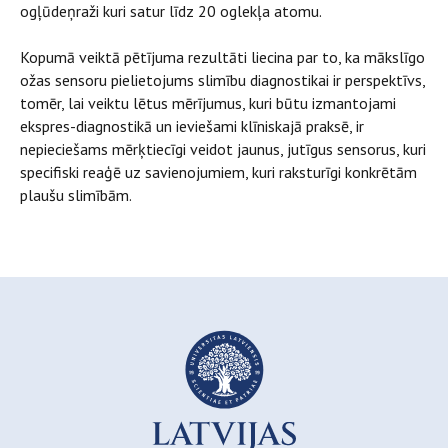
ogļūdeņraži kuri satur līdz 20 oglekļa atomu.
Kopumā veiktā pētījuma rezultāti liecina par to, ka mākslīgo
ožas sensoru pielietojums slimību diagnostikai ir perspektīvs,
tomēr, lai veiktu lētus mērījumus, kuri būtu izmantojami
ekspres-diagnostikā un ieviešami klīniskajā praksē, ir
nepieciešams mērķtiecīgi veidot jaunus, jutīgus sensorus, kuri
specifiski reaģē uz savienojumiem, kuri raksturīgi konkrētām
plaušu slimībām.