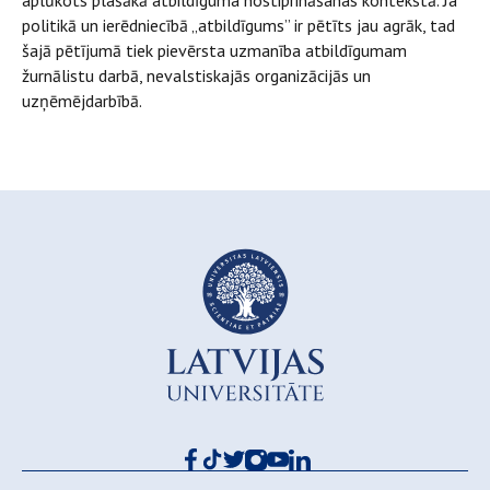
aplūkots plašākā atbildīguma nostiprināšanas kontekstā. Ja
politikā un ierēdniecībā „atbildīgums” ir pētīts jau agrāk, tad
šajā pētījumā tiek pievērsta uzmanība atbildīgumam
žurnālistu darbā, nevalstiskajās organizācijās un
uzņēmējdarbībā.