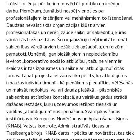
trūkst kritēriju, pēc kuriem novērtēt politiķu un ierēdņu
darbu. Piemēram, žurnālisti nespēj vienoties par
profesionālajiem kritērijiem vai mehānismiem to īstenošanai.
Daudzas nevalstiskās organizācijas kļūst arvien
profesionālākas un nereti zaudē saikni ar sabiedrību, kuras
vārdā tās bieži uzstājas. Šo organizāciju leģitimitāte runāt
sabiedrības vārdā arvien biežāk tiek apšaubīta, un reizēm –
pamatoti. Uzņēmēji gan biežāk piemin nepieciešamību
ievērot „korporatīvo sociālo atbildību”, taču ne vienmēr
skaidras ir tās izpausmes un saikne ar „atbildīgumu” citās
jomās. Tāpat projekta ietvaros tika pētīts, kā atbildīgums
izpaužas indivīda līmenī, - kā pienākums piedalīties vēlēšanās
un maksāt nodokļus, vai arī daudz plašākā – pilsoniskās
sabiedrības attīstības kontekstā. au vairākus gadus strādā
dažādas iestādes, kuru uzdevumos ietilpst tiesiskā un
vadības „atbildīguma” nostiprināšana. Svarīgākās šādas
institūcijas ir Korupcijas Novēršanas un Apkarošanas Birojs
(KNAB), Valsts kontrole, Administratīvās tiesas un
Tiesībsarga birojs. KNAB darbs ir pētīts un novērtēts, tas tiek