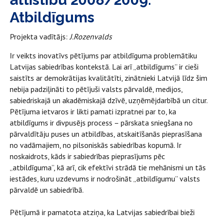
Atbildīgums
Projekta vadītājs:
J.Rozenvalds
Ir veikts inovatīvs pētījums par atbildīguma problemātiku
Latvijas sabiedrības kontekstā. Lai arī „atbildīgums” ir cieši
saistīts ar demokrātijas kvalitātīti, zinātnieki Latvijā līdz šim
nebija padziļināti to pētījuši valsts pārvaldē, medijos,
sabiedriskajā un akadēmiskajā dzīvē, uzņēmējdarbībā un citur.
Pētījuma ietvaros ir likti pamati izpratnei par to, ka
atbildīgums ir divpusējs process – pārskata sniegšana no
pārvaldītāju puses un atbildības, atskaitīšanās pieprasīšana
no vadāmajiem, no pilsoniskās sabiedrības kopumā. Ir
noskaidrots, kāds ir sabiedrības pieprasījums pēc
„atbildīguma”, kā arī, cik efektīvi strādā tie mehānismi un tās
iestādes, kuru uzdevums ir nodrošināt „atbildīgumu” valsts
pārvaldē un sabiedrībā.
Pētījumā ir pamatota atziņa, ka Latvijas sabiedrībai bieži