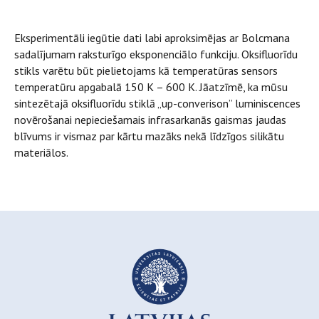
Eksperimentāli iegūtie dati labi aproksimējas ar Bolcmana
sadalījumam raksturīgo eksponenciālo funkciju. Oksifluorīdu
stikls varētu būt pielietojams kā temperatūras sensors
temperatūru apgabalā 150 K – 600 K. Jāatzīmē, ka mūsu
sintezētajā oksifluorīdu stiklā „up-converison” luminiscences
novērošanai nepieciešamais infrasarkanās gaismas jaudas
blīvums ir vismaz par kārtu mazāks nekā līdzīgos silikātu
materiālos.