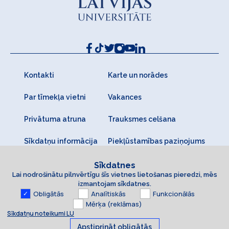
Kontakti
Karte un norādes
Par tīmekļa vietni
Vakances
Privātuma atruna
Trauksmes celšana
Sīkdatņu informācija
Piekļūstamības paziņojums
Sīkdatnes
Lai nodrošinātu pilnvērtīgu šīs vietnes lietošanas pieredzi, mēs
izmantojam sīkdatnes.
Obligātās
Analītiskās
Funkcionālās
Mērķa (reklāmas)
Sīkdatņu noteikumi LU
Apstiprināt obligātās