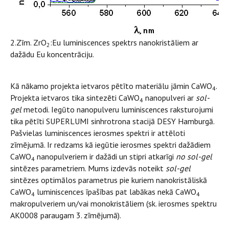
2.Zīm. ZrO
:Eu luminiscences spektrs nanokristāliem ar
2
dažādu Eu koncentrāciju.
Kā nākamo projekta ietvaros pētīto materiālu jāmin CaWO
.
4
Projekta ietvaros tika sintezēti CaWO
nanopulveri ar
sol-
4
gel
metodi. Iegūto nanopulveru luminiscences raksturojumi
tika pētīti SUPERLUMI sinhrotrona stacijā DESY Hamburgā.
Pašvielas luminiscences ierosmes spektri ir attēloti
zīmējumā. Ir redzams kā iegūtie ierosmes spektri dažādiem
CaWO
nanopulveriem ir dažādi un stipri atkarīgi
no sol-gel
4
sintēzes parametriem. Mums izdevās noteikt
sol-gel
sintēzes optimālos parametrus pie kuriem nanokristāliskā
CaWO
luminiscences īpašības pat labākas nekā CaWO
4
4
makropulveriem un/vai monokristāliem (sk. ierosmes spektru
AK0008 paraugam 3. zīmējumā).