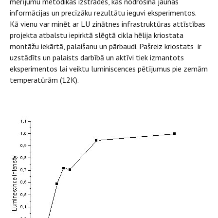
mērījumu metodikas izstrādes, kas nodrošina jaunas
informācijas un precīzāku rezultātu ieguvi eksperimentos.
Kā vienu var minēt ar LU zinātnes infrastruktūras attīstības
projekta atbalstu iepirktā slēgtā cikla hēlija kriostata
montāžu iekārtā, palaišanu un pārbaudi. Pašreiz kriostats ir
uzstādīts un palaists darbībā un aktīvi tiek izmantots
eksperimentos lai veiktu luminiscences pētījumus pie zemām
temperatūrām (12K).