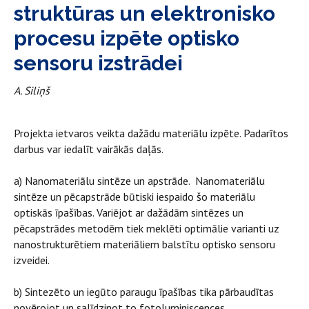
struktūras un elektronisko
procesu izpēte optisko
sensoru izstrādei
A. Siliņš
Projekta ietvaros veikta dažādu materiālu izpēte. Padarītos
darbus var iedalīt vairākās daļās.
a) Nanomateriālu sintēze un apstrāde. Nanomateriālu
sintēze un pēcapstrāde būtiski iespaido šo materiālu
optiskās īpašības. Variējot ar dažādām sintēzes un
pēcapstrādes metodēm tiek meklēti optimālie varianti uz
nanostrukturētiem materiāliem balstītu optisko sensoru
izveidei.
b) Sintezēto un iegūto paraugu īpašības tika pārbaudītas
novērojot un salīdzinot to fotoluminiscences,