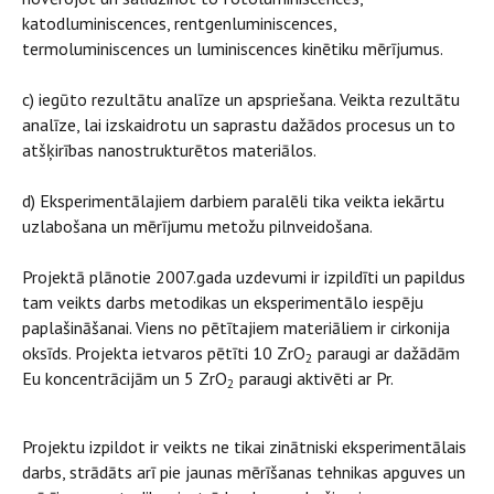
katodluminiscences, rentgenluminiscences,
termoluminiscences un luminiscences kinētiku mērījumus.
c) iegūto rezultātu analīze un apspriešana. Veikta rezultātu
analīze, lai izskaidrotu un saprastu dažādos procesus un to
atšķirības nanostrukturētos materiālos.
d) Eksperimentālajiem darbiem paralēli tika veikta iekārtu
uzlabošana un mērījumu metožu pilnveidošana.
Projektā plānotie 2007.gada uzdevumi ir izpildīti un papildus
tam veikts darbs metodikas un eksperimentālo iespēju
paplašināšanai. Viens no pētītajiem materiāliem ir cirkonija
oksīds. Projekta ietvaros pētīti 10 ZrO
paraugi ar dažādām
2
Eu koncentrācijām un 5 ZrO
paraugi aktivēti ar Pr.
2
Projektu izpildot ir veikts ne tikai zinātniski eksperimentālais
darbs, strādāts arī pie jaunas mērīšanas tehnikas apguves un