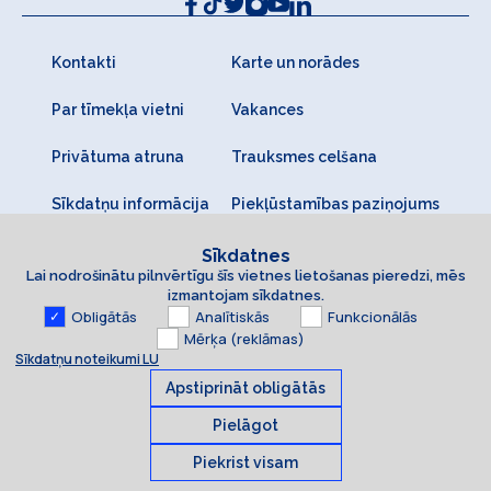
Kontakti
Karte un norādes
Par tīmekļa vietni
Vakances
Privātuma atruna
Trauksmes celšana
Sīkdatņu informācija
Piekļūstamības paziņojums
Sīkdatnes
Lai nodrošinātu pilnvērtīgu šīs vietnes lietošanas pieredzi, mēs
izmantojam sīkdatnes.
Obligātās
Analītiskās
Funkcionālās
Mērķa (reklāmas)
Sīkdatņu noteikumi LU
Apstiprināt obligātās
Pielāgot
Piekrist visam
Sīkdatnes
© 2026 Latvijas Universitāte. Visas tiesības aizsargātas