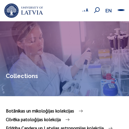
EN
Collections
Botānikas un mikoloģijas kolekcijas
Cilvēka patoloģijas kolekcija
Frīdriha Candera un Latvijas astronomijas kolekcija