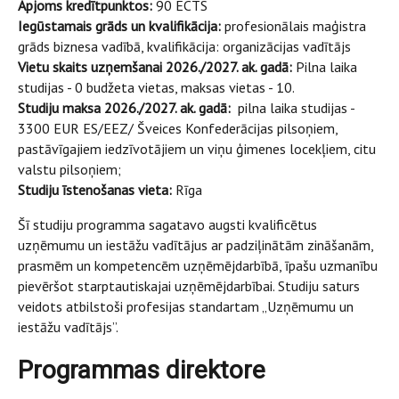
Apjoms kredītpunktos:
90 ECTS
Iegūstamais grāds un kvalifikācija:
profesionālais maģistra
grāds biznesa vadībā, kvalifikācija: organizācijas vadītājs
Vietu skaits uzņemšanai 2026./2027. ak. gadā:
Pilna laika
studijas - 0 budžeta vietas, maksas vietas - 10.
Studiju maksa 2026./2027. ak. gadā:
pilna laika studijas -
3300 EUR ES/EEZ/ Šveices Konfederācijas pilsoņiem,
pastāvīgajiem iedzīvotājiem un viņu ģimenes locekļiem, citu
valstu pilsoņiem;
Studiju īstenošanas vieta:
Rīga
Šī studiju programma sagatavo augsti kvalificētus
uzņēmumu un iestāžu vadītājus ar padziļinātām zināšanām,
prasmēm un kompetencēm uzņēmējdarbībā, īpašu uzmanību
pievēršot starptautiskajai uzņēmējdarbībai. Studiju saturs
veidots atbilstoši profesijas standartam „Uzņēmumu un
iestāžu vadītājs”.
Programmas direktore