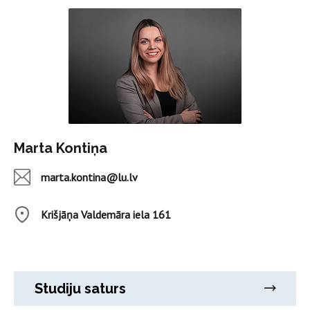
Marta Kontiņa
marta.kontina@lu.lv
Krišjāņa Valdemāra iela 161
Studiju saturs