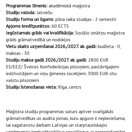
Programmas līmenis:
akadēmiskā maģistra
Studiju valoda:
latviešu
Studiju forma un ilgums:
pilna laika studijas - 2 semestri
Apjoms kredītpunktos:
60 ECTS
Iegūstamais grāds vai kvalifikācija:
Sociālo zinātņu maģistra
grāds grāmatvedībā un nodokļos
Vietu skaits uzņemšanai 2026./2027. ak. gadā:
budžeta - 0,
maksas - 30
Studiju maksa gadā 2026./2027. ak. gadā:
2800 EUR
ES/EEZ/ Šveices Konfederācijas pilsoņiem, pastāvīgajiem
iedzīvotājiem un viņu ģimenes locekļiem. 3000 EUR citu
valstu pilsoņiem
Studiju īstenošanas vieta:
Rīga, centrs
Maģistra studiju programmas saturs aptver svarīgākās
grāmatvedības un audita jomas, kuru apguve ir nepieciešama,
lai sagatavotu darbam Latvijas un starptautiskajos
uzņēmumos konkurētspējīgus speciālistus ar nepieciešamām