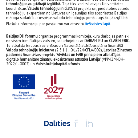
tehnoloģijas augstākajā izglītībā.
Tajā tiks izcelts Latvijas Universitātes
koordinētais
Valodu tehnoloģiju iniciatīvas
projekts un, piedaloties valodu
tehnoloģiju ekspertiem no Lietuvas un Igaunijas, tiks apspriestas Baltijas
mēroga sadarbības iespējas valodu tehnoloģiju jomā augstākajā izglītībā.
Plašāku informāciju par pasākumu var atrast tā
tiešsaistes lapā
.
Baltijas DH forumu
organizē programmas komiteja, kurā darbojas pētnieki
no visām trim Baltijas valstīm, sadarbojoties ar
DARIAH-EU
un
CLARIN ERIC
.
To atbalsta Eiropas Savienības un Nacionālā attīstības plāna finansētā
Valodu tehnoloģiju iniciatīva
(2.3.1.1.i.0/1/22/I/CFLA/002),
Latvijas Zinātnes
padomes
finansētais projekts "
Atvērtas un FAIR principiem atbilstīgas
digitālo humanitāro zinātņu ekosistēmas attīstība Latvijā
" (VPP-IZM-DH-
2022/1-0002) un
Valsts kultūrkapitāla fonds
.
Dalīties