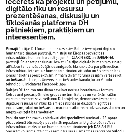
iecerēts kā projektu un pētījumu,
digitālo rīku un resursu
prezentēšanas, diskusiju un
tīklošanās platforma DH
pētniekiem, praktiķiem un
interesentiem.
Pirmajā
Baltijas DH foruma dienā uzstāsies Baltijā ievērojami digitālo
humanitāro zinātņu pārstāvji, ministriju un Eiropas pētniecības
infrastruktūru humanitāro zinātņu jomā –
CLARIN ERIC
un
DARIAH-EU
–
pārstāvji. Sniedzot padziļinātu ieskatu Baltijas digitālo humanitāro zinātņu
attīstības tendencēs pēdējās desmitgadēs, tiks diskutēts par pētniecības
infrastruktūru ietekmi uz humanitāro zinātņu attīstību un šīs pētniecības
jomas nākotnes perspektīvām. Pirmām divām foruma sesijām varēs sekot
arī
tiešsaistē
– Latvijas Universitātes tiešraides kanālā, kā arī Valodu
tehnoloģiju iniciatīvas Facebook lapā.
Baltijas DH foruma
otrā
diena savukārt norisēs interaktīvākā formātā.
Četrdesmit piecas pētnieku grupas no trim Baltijas un vairākām citām
valstīm prezentēs savu veikumu DH projektos, demonstrēs izstrādātos
digitālos resursus un rīkus, kā arī iepazīstinās ar dažādām izglītības
iniciatīvām, sākot no tiešsaistes mācību platformām līdz vasaras skolām un
augstākās izglītības moduļiem.
Papildu tam forumā tiks piedāvāti divi
specializēti
semināri – 25. aprīļa
pēcpusdienā būs iespēja padziļināti iepazīties ar Digitālo pētniecības
infrastruktūru mākslas un humanitārajām zinātnēm jeb
DARIAH-EU
.
Savukārt 26. aprīļa rītā notiks seminārs, kura uzmanības centrā būs
valodu