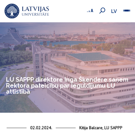
LV
LU SAPPP direktore Inga Šķendere saņem
Rektora pateicību par ieguldījumu LU
attīstībā
02.02.2024.
Kitija Balcare, LU SAPPP