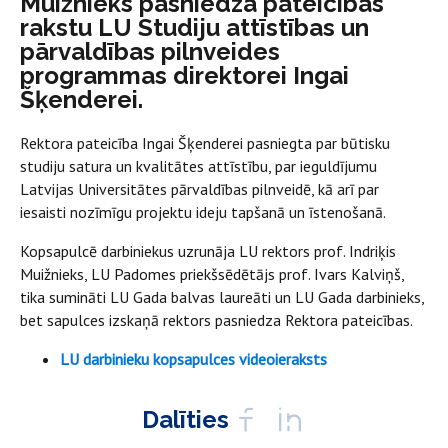
Muižnieks pasniedza pateicības
rakstu LU Studiju attīstības un
pārvaldības pilnveides
programmas direktorei Ingai
Šķenderei.
Rektora pateicība Ingai Šķenderei pasniegta par būtisku
studiju satura un kvalitātes attīstību, par ieguldījumu
Latvijas Universitātes pārvaldības pilnveidē, kā arī par
iesaisti nozīmīgu projektu ideju tapšanā un īstenošanā.
Kopsapulcē darbiniekus uzrunāja LU rektors prof. Indriķis
Muižnieks, LU Padomes priekšsēdētājs prof. Ivars Kalviņš,
tika sumināti LU Gada balvas laureāti un LU Gada darbinieks,
bet sapulces izskaņā rektors pasniedza Rektora pateicības.
LU darbinieku kopsapulces videoieraksts
Dalīties