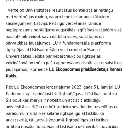
“Vērtējot Universitātes rezultātus kontekstā ar reitingu
metodoloģijas maiņu, varam lepoties ar augstākajiem
sasniegumiem Latvijā. Reitingu vērtēšanas rāmis ir
nepārprotams norādījums augstākās izglītības iestādēm visā
pasaulē pilnveidot savu darbību vides, sociālajos un
pārvaldības jautājumos. LU ir fundamentāla platforma
ilgtspējas attīstīšanai. Šāda veida monitorēšana ir
Universitātes liecība par nepārtrauktību ilgtspējas
veicināšanā un mūsu pašu apņemšanos risināt ar to saistītos
jautājumus,” komentē
LU Ekopadomes priekšsēdētājs Renārs
Kairis.
Pēc LU Ekopadomes ierosinājuma 2023. gada 31. janvārī LU
Padome ir apstiprinājusi LU Ilgtspējīgas attīstības politiku.
Šīs politikas mērķis ir noteikt un attīstīt atbildīgu
universitātes rīcību un būt attieksmes līderim uzvedības un
paradumu maiņā, kas sekmē ilgtspējīgu attīstību kā
augstskolā, tā Latvijā kopumā. Ilgtspējīgas attīstības
politika nosaka ilgtspējas attīstīšanu pētniecībā, inovācijās