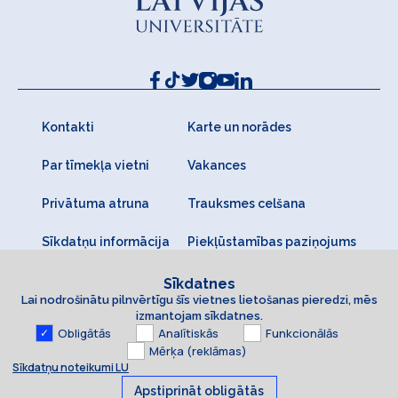
Kontakti
Karte un norādes
Par tīmekļa vietni
Vakances
Privātuma atruna
Trauksmes celšana
Sīkdatņu informācija
Piekļūstamības paziņojums
Sīkdatnes
Lai nodrošinātu pilnvērtīgu šīs vietnes lietošanas pieredzi, mēs
izmantojam sīkdatnes.
Obligātās
Analītiskās
Funkcionālās
Mērķa (reklāmas)
Sīkdatņu noteikumi LU
Apstiprināt obligātās