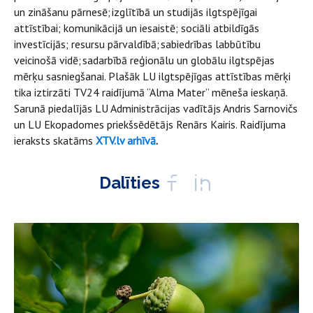
un zināšanu pārnesē; izglītībā un studijās ilgtspējīgai
attīstībai; komunikācijā un iesaistē; sociāli atbildīgās
investīcijās; resursu pārvaldībā; sabiedrības labbūtību
veicinošā vidē; sadarbībā reģionālu un globālu ilgtspējas
mērķu sasniegšanai. Plašāk LU ilgtspējīgas attīstības mērķi
tika iztirzāti TV24 raidījumā “Alma Mater” mēneša ieskaņā.
Sarunā piedalījās LU Administrācijas vadītājs Andris Sarnovičs
un LU Ekopadomes priekšsēdētājs Renārs Kairis. Raidījuma
ieraksts skatāms
XTV.lv arhīvā
.
Dalīties