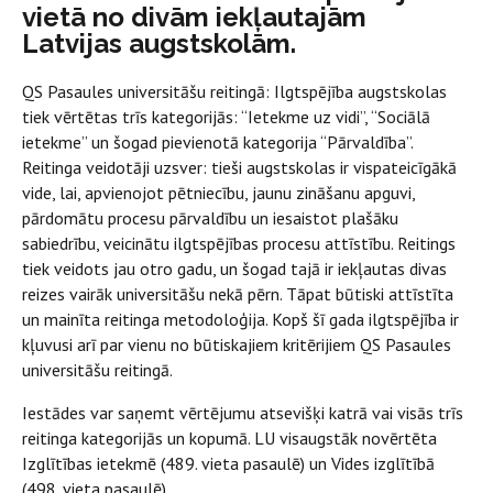
vietā no divām iekļautajām
Latvijas augstskolām.
QS Pasaules universitāšu reitingā: Ilgtspējība augstskolas
tiek vērtētas trīs kategorijās: “Ietekme uz vidi”, “Sociālā
ietekme” un šogad pievienotā kategorija “Pārvaldība”.
Reitinga veidotāji uzsver: tieši augstskolas ir vispateicīgākā
vide, lai, apvienojot pētniecību, jaunu zināšanu apguvi,
pārdomātu procesu pārvaldību un iesaistot plašāku
sabiedrību, veicinātu ilgtspējības procesu attīstību. Reitings
tiek veidots jau otro gadu, un šogad tajā ir iekļautas divas
reizes vairāk universitāšu nekā pērn. Tāpat būtiski attīstīta
un mainīta reitinga metodoloģija. Kopš šī gada ilgtspējība ir
kļuvusi arī par vienu no būtiskajiem kritērijiem QS Pasaules
universitāšu reitingā.
Iestādes var saņemt vērtējumu atsevišķi katrā vai visās trīs
reitinga kategorijās un kopumā. LU visaugstāk novērtēta
Izglītības ietekmē (489. vieta pasaulē) un Vides izglītībā
(498. vieta pasaulē).