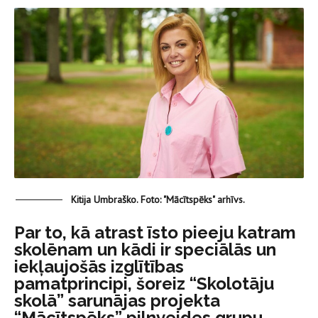
Kitija Umbraško. Foto: "Mācītspēks" arhīvs.
Par to, kā atrast īsto pieeju katram
skolēnam un kādi ir speciālās un
iekļaujošās izglītības
pamatprincipi, šoreiz “Skolotāju
skolā” sarunājas projekta
“Mācītspēks” pilnveides grupu