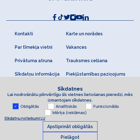
Kontakti
Karte un norādes
Par tīmekļa vietni
Vakances
Privātuma atruna
Trauksmes celšana
Sīkdatņu informācija
Piekļūstamības paziņojums
Sīkdatnes
Lai nodrošinātu pilnvērtīgu šīs vietnes lietošanas pieredzi, mēs
izmantojam sīkdatnes.
Obligātās
Analītiskās
Funkcionālās
Mērķa (reklāmas)
Sīkdatņu noteikumi LU
Apstiprināt obligātās
Pielāgot