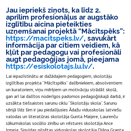
Jau iepriekš ziņots, ka līdz 2.
aprīlim profesionāļus ar augstāko
izglītību aicina pieteikties
uzņemšanai projektā “Mācītspēks”:
https://macitspeks.lv/
, savukārt
informācija par citiem veidiem, kā
kļūt par pedagogu vai profesionāli
augt pedagoģijas jomā, pieejama
https://esiskolotajs.lu.lv/
.
Lai iepazīstinātu ar dažādajiem pedagogiem, skolotāju
izglītības projekta “Mācītspēks” dalībniekiem, absolventiem
un kuratoriem, viņu mērķiem un motivāciju strādāt skolā,
gan arī lai dalītos noderīgos padomos pedagoģiskajā darbā, ir
uzsākta tiešsaistes sarunu ciklu “Skolotāju skola”. Sarunu
sērijā līdz šim ir jau piedalījusies Ādažu vidusskolas latviešu
valodas un literatūras skolotāja Gunta Maijere, Laurenču
sākumskolas sociālo zinību un vēstures skolotāja Ance
Irmeja, Siguldas pilsētas vidusskolas skolotāja Diāna Granta,