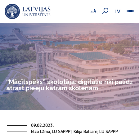
LV
“Mācītspēks” skolotāja: digitālie rīki palīdz
atrast pieeju katram skolēnam
09.02.2023.
Elza Lāma, LU SAPPP | Kitija Balcare, LU SAPPP