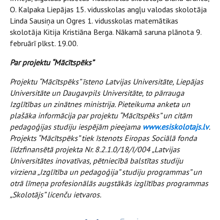
O. Kalpaka Liepājas 15. vidusskolas angļu valodas skolotāja
Linda Sausiņa un Ogres 1. vidusskolas matemātikas
skolotāja Kitija Kristiāna Berga. Nākamā saruna plānota 9.
februārī plkst. 19.00.
Par projektu “Mācītspēks”
Projektu “Mācītspēks” īsteno Latvijas Universitāte, Liepājas
Universitāte un Daugavpils Universitāte, to pārrauga
Izglītības un zinātnes ministrija. Pieteikuma anketa un
plašāka informācija par projektu “Mācītspēks” un citām
pedagoģijas studiju iespējām pieejama
www.esiskolotajs.lv
.
Projekts “Mācītspēks” tiek īstenots Eiropas Sociālā fonda
līdzfinansētā projekta Nr. 8.2.1.0/18/I/004 „Latvijas
Universitātes inovatīvas, pētniecībā balstītas studiju
virziena „Izglītība un pedagoģija” studiju programmas” un
otrā līmeņa profesionālās augstākās izglītības programmas
„Skolotājs” licenču ietvaros.