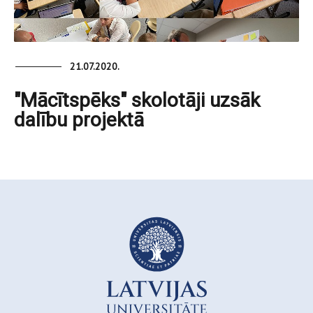
21.07.2020.
"Mācītspēks" skolotāji uzsāk
dalību projektā