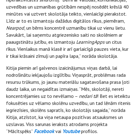
uzvedības un uzmanības grūtībām nespēj nosēdēt krēslā 40
minūtes vai uztvert skolotāja teikto, vienlaicīgi pierakstot.
Līdz ar to es izmantoju dažādus digitālos rīkus, piemēram,
Nearpod
, un bērns koncentrē uzmanību tikai uz vienu lietu.
Savukārt, lai saņemtu atgriezenisko saiti no skolēniem ar
paaugstinātu jutību, es izmantoju
LearningApps
un citus
rīkus. Vienlaikus manā klasē ir arī garlaicīgā pauzes vieta, kur
ir tikai krāsaini zīmuļi un papīra lapa,” norāda skolotāja.
Kitija piemin arī galvenos izaicinājumus viņas darbā, lai
nodrošinātu iekļaujošu izglītību. Viņasprāt, problēmas rada
resursu trūkums, jo jaunu materiālu sagatavošana prasa ļoti
daudz laika, un negaidītas izmaiņas. “Mēs, skolotāji, nereti
koncentrējamies uz to nevēlamo –
nedari tā
! Bet es ieteiktu
fokusēties uz vēlamo skolēnu uzvedību, un tad lēnām ritenis
iegriezīsies, skolēns sapratīs, ko skolotājs sagaida,” norāda
Kitija, atzīstot, ka viņa netaupa pozitīvas atsauksmes un
uzslavas. Viss sarunas ieraksts atrodams projekta
“Mācītspēks”
Facebook
vai
Youtube
profilos.