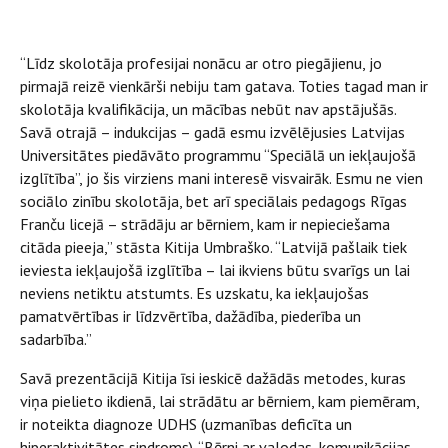
“Līdz skolotāja profesijai nonācu ar otro piegājienu, jo
pirmajā reizē vienkārši nebiju tam gatava. Toties tagad man ir
skolotāja kvalifikācija, un mācības nebūt nav apstājušās.
Savā otrajā – indukcijas – gadā esmu izvēlējusies Latvijas
Universitātes piedāvāto programmu “Speciālā un iekļaujošā
izglītība”, jo šis virziens mani interesē visvairāk. Esmu ne vien
sociālo zinību skolotāja, bet arī speciālais pedagogs Rīgas
Franču licejā – strādāju ar bērniem, kam ir nepieciešama
citāda pieeja,” stāsta Kitija Umbraško. “Latvijā pašlaik tiek
ieviesta iekļaujošā izglītība – lai ikviens būtu svarīgs un lai
neviens netiktu atstumts. Es uzskatu, ka iekļaujošas
pamatvērtības ir līdzvērtība, dažādība, piederība un
sadarbība.”
Savā prezentācijā Kitija īsi ieskicē dažādās metodes, kuras
viņa pielieto ikdienā, lai strādātu ar bērniem, kam piemēram,
ir noteikta diagnoze UDHS (uzmanības deficīta un
hiperaktivitātes sindroms). “Bērni ar valodas, komunikācijas,