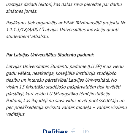
uzstājas dažādi lektori, kas dalās savā pieredzē par darbu
zinātnes jomās.
Pasākums tiek organizēts ar ERAF līdzfinansētā projekta Nr.
1.1.1.3/18/A/007 “Latvijas Universitātes inovāciju granti
studentiem” atbalstu.
Par Latvijas Universitātes Studentu padomi:
Latvijas Universitātes Studentu padome (LU SP) ir uz vienu
gadu vēlēta, neatkarīga, koleģiāla institūcija studējošo
tiesību un interešu pārstāvībai Latvijas Universitātē. No
visām 13 fakultāšu studējošo pašpārvaldēm tiek ievēlēti
pārstāvji, kuri veido LU SP augstāko lēmējinstitūciju
Padomi, kas ikgadēji no sava vidus ievēl priekšsēdētāju un
pēc priekšsēdētāja izvirzīta valdes modeļa – valdes virzienu
vadītājus.
Dalīties