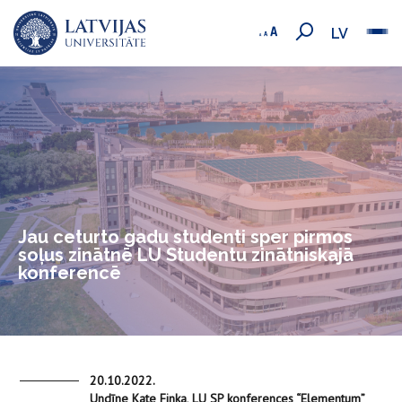
LV
Jau ceturto gadu studenti sper pirmos
soļus zinātnē LU Studentu zinātniskajā
konferencē
20.10.2022.
Undīne Kate Finka, LU SP konferences “Elementum”