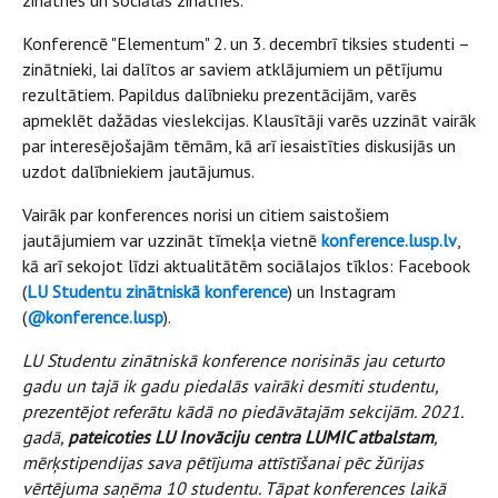
Konferencē "Elementum" 2. un 3. decembrī tiksies studenti –
zinātnieki, lai dalītos ar saviem atklājumiem un pētījumu
rezultātiem. Papildus dalībnieku prezentācijām, varēs
apmeklēt dažādas vieslekcijas. Klausītāji varēs uzzināt vairāk
par interesējošajām tēmām, kā arī iesaistīties diskusijās un
uzdot dalībniekiem jautājumus.
Vairāk par konferences norisi un citiem saistošiem
jautājumiem var uzzināt tīmekļa vietnē
konference.lusp.lv
,
kā arī sekojot līdzi aktualitātēm sociālajos tīklos: Facebook
(
LU Studentu zinātniskā konference
) un Instagram
(
@konference.lusp
).
LU Studentu zinātniskā konference norisinās jau ceturto
gadu un tajā ik gadu piedalās vairāki desmiti studentu,
prezentējot referātu kādā no piedāvātajām sekcijām. 2021.
gadā,
pateicoties LU Inovāciju centra LUMIC atbalstam
,
mērķstipendijas sava pētījuma attīstīšanai pēc žūrijas
vērtējuma saņēma 10 studentu. Tāpat konferences laikā