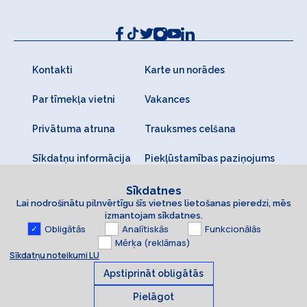
Kontakti
Karte un norādes
Par tīmekļa vietni
Vakances
Privātuma atruna
Trauksmes celšana
Sīkdatņu informācija
Piekļūstamības paziņojums
Sīkdatnes
Lai nodrošinātu pilnvērtīgu šīs vietnes lietošanas pieredzi, mēs
izmantojam sīkdatnes.
Obligātās
Analītiskās
Funkcionālās
Mērķa (reklāmas)
Sīkdatņu noteikumi LU
Apstiprināt obligātās
Pielāgot