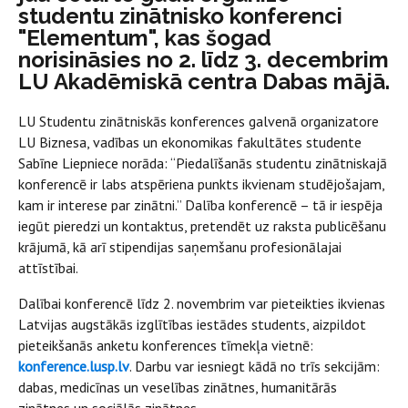
studentu zinātnisko konferenci
"Elementum", kas šogad
norisināsies no 2. līdz 3. decembrim
LU Akadēmiskā centra Dabas mājā.
LU Studentu zinātniskās konferences galvenā organizatore
LU Biznesa, vadības un ekonomikas fakultātes studente
Sabīne Liepniece norāda: “Piedalīšanās studentu zinātniskajā
konferencē ir labs atspēriena punkts ikvienam studējošajam,
kam ir interese par zinātni.” Dalība konferencē – tā ir iespēja
iegūt pieredzi un kontaktus, pretendēt uz raksta publicēšanu
krājumā, kā arī stipendijas saņemšanu profesionālajai
attīstībai.
Dalībai konferencē līdz 2. novembrim var pieteikties ikvienas
Latvijas augstākās izglītības iestādes students, aizpildot
pieteikšanās anketu konferences tīmekļa vietnē:
konference.lusp.lv
. Darbu var iesniegt kādā no trīs sekcijām:
dabas, medicīnas un veselības zinātnes, humanitārās
zinātnes un sociālās zinātnes.