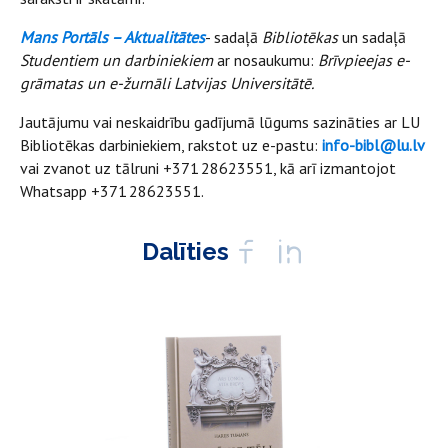
Mans Portāls – Aktualitātes
- sadaļā
Bibliotēkas
un sadaļā
Studentiem un darbiniekiem
ar nosaukumu:
Brīvpieejas e-
grāmatas un e-žurnāli Latvijas Universitātē.
Jautājumu vai neskaidrību gadījumā lūgums sazināties ar LU
Bibliotēkas darbiniekiem, rakstot uz e-pastu:
info-bibl@lu.lv
vai zvanot uz tālruni +371 28623551, kā arī izmantojot
Whatsapp +371 28623551.
Dalīties