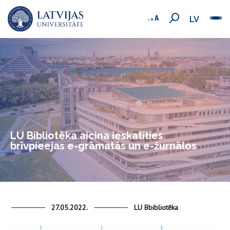
LV
LU Bibliotēka aicina ieskatīties
brīvpieejas e-grāmatās un e-žurnālos
27.05.2022.
LU Bbibliotēka