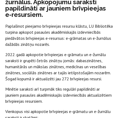
žurnālus. Apkopojumu saraksti
papildināti ar jauniem brīvpieejas
e-resursiem.
Paplašinot pieejamo brīvpieejas resursu klāstu, LU Bibliotēka
turpina apkopot pasaules akadēmiskajās izdevniecībās
piedāvātos brīvpieejas e-resursus: e-grāmatas un e-žurnālus
dažādās zinātņu nozarēs.
2022. gadā apkopotie brīvpieejas e-grāmatu un e-žurnālu
saraksti ir grupēti četrās zinātņu jomās: dabaszinātnes,
humanitārās un mākslas zinātnes, medicīnas un veselības
zinātnes, sociālās zinātnes ar tajās ietilpstošajām nozarēm.
Šogad kopumā ir aktualizēti jau 272 brīvpieejas resursi.
Minētie saraksti arī turpmāk tiks regulāri papildināti ar
jauniem pasaules akadēmiskajās izdevniecībās aktualizētiem
brīvpieejas resursiem.
Vienkopus visi apkopotie brīvpieejas e-grāmatu un e-žurnālu
saraksti ir skatāmi: