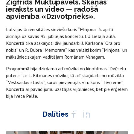
Zigfrīds Muktupāvels. Skaņas
ieraksts un video — radošā
apvienība «Dzīvotprieks».
Latvijas Universitātes sieviešu koris “Minjona” 3. aprīlī
aicināja uz savas 45. jubilejas koncertu. LU Lielajā aulā.
Koncertā tika atskaņoti divi jaundarbi J. Karlsona “Ora pro
nobis” un R. Dubra “Memorare”, kas veltīti korim “Minjona” un
mākslinieciskajam vadītājam Romānam Vanagam.
Programmā bija dzirdama arī mūzika no kinofilmas “Dvēseļu
putenis” ar L. Ritmanes mūziku, kā arī skaņdarbi no mūzikla
“Vestsaidas stāsts”, kuros pievienojās vīru koris “Tēvzeme”.
Koncertā ar pavadījumu uzstājās vijolnieces, bet pie ērģelēm
bija Iveta Pelše.
Dalīties