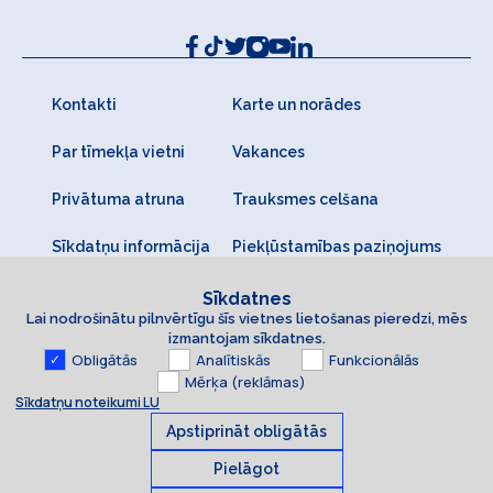
Kontakti
Karte un norādes
Par tīmekļa vietni
Vakances
Privātuma atruna
Trauksmes celšana
Sīkdatņu informācija
Piekļūstamības paziņojums
Sīkdatnes
Lai nodrošinātu pilnvērtīgu šīs vietnes lietošanas pieredzi, mēs
izmantojam sīkdatnes.
Obligātās
Analītiskās
Funkcionālās
Mērķa (reklāmas)
Sīkdatņu noteikumi LU
Apstiprināt obligātās
Pielāgot