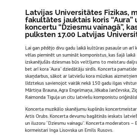
Latvijas Universitātes Fizikas,
fakultātes jauktais koris “Aura”
koncertu “Dziesmu vainagā”, kas 
pulksten 17.00 Latvijas Universit
Lai gan pēdējo divu gadu laikā kultūras pasaule un arī k
vēlas pieminēt un sumināt komponistus, kas šajā laikā 
izskanējušās dziesmas būs veltījums to meistaru daiļra
bet arī kora “Aura” dziedātāju sirdīs. Koncerta pamatid
skaņdarbus, sākot ar latviešu kora mūzikas aizmetņiem
līdztekus savienojot vairāk nekā 150 gadu ilgas vēstur
Mārtiņa Brauna, Agra Engelmaņa, Jēkaba Jančevska, Zi
Raimonda Tiguļa un citu latviešu komponistu oriģināls
Koncerta muzikālo skanējumu kuplinās koncertmeistare
Artis Orubs. Koncerta devumu bagātinās ieskats latvieš
un iluzoru “Dziesmu vainagu”. Koncerta moderators – Ed
kormeistari Inga Lisovska un Emīls Rusovs.