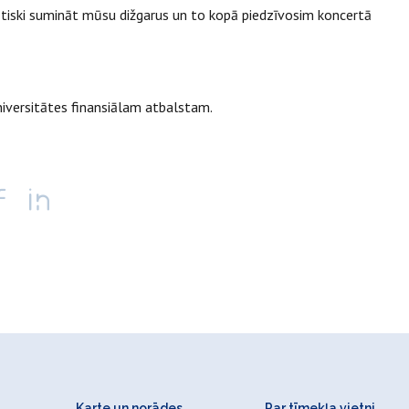
būtiski sumināt mūsu dižgarus un to kopā piedzīvosim koncertā
iversitātes finansiālam atbalstam.
Karte un norādes
Par tīmekļa vietni