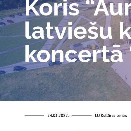
Koris “Au
latviešu 
koncertā
24.03.2022.
LU Kultūras centrs