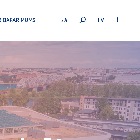
BĪBA
PAR MUMS
LV