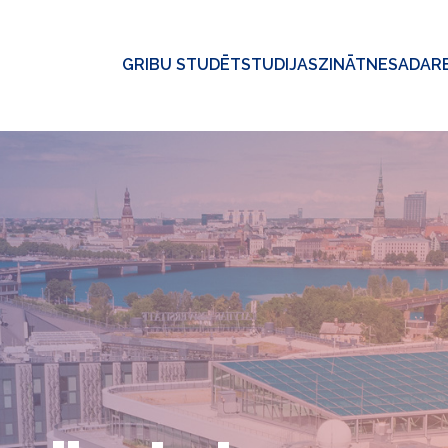
GRIBU STUDĒT
STUDIJAS
ZINĀTNE
SADAR