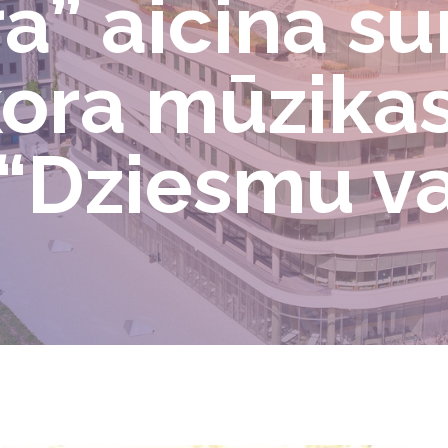
ra” aicina s
kora mūzika
 “Dziesmu v