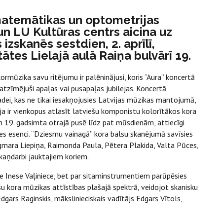
 matemātikas un optometrijas
 un LU Kultūras centrs aicina uz
izskanēs sestdien, 2. aprīlī,
ātes Lielajā aulā Raiņa bulvārī 19.
ormūzika savu ritējumu ir palēninājusi, koris “Aura” koncertā
atzīmējuši apaļas vai pusapaļas jubilejas. Koncertā
dei, kas ne tikai iesakņojusies Latvijas mūzikas mantojumā,
eja ir vienkopus atlasīt latviešu komponistu kolorītākos kora
 19. gadsimta otrajā pusē līdz pat mūsdienām, attiecīgi
es esenci. “Dziesmu vainagā” kora balsu skanējumā savīsies
gmara Liepiņa, Raimonda Paula, Pētera Plakida, Valta Pūces,
kaņdarbi jauktajiem koriem.
 Inese Vaļiniece, bet par sitaminstrumentiem parūpēsies
u kora mūzikas attīstības plašajā spektrā, veidojot skanisku
gars Raginskis, mākslinieciskais vadītājs Edgars Vītols,