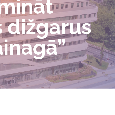
umināt
s dižgarus
ainagā”