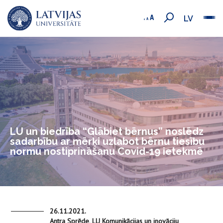
LV
LU un biedrība “Glābiet bērnus” noslēdz
sadarbību ar mērķi uzlabot bērnu tiesību
normu nostiprināšanu Covid-19 ietekmē
26.11.2021.
Antra Sprēde, LU Komunikācijas un inovāciju