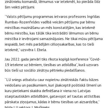
zinātnieku komandā, lēmumus var ietekmēt, ko pierāda līdz
šim veikti pētījumi.
“Valsts pētījumu programmas ietvaros profesores Ingrīdas
Rumbas-Rozenfeldes vadībā veicām pētījumu par bērnu
mirstības mazināšanu un mēs konstatējām, kas ietekmē
bērnu mirstību, kas tālāk tika iestrādāti lēmumos un bērnu
mirstība ir ievērojami samazinājusies. Ne tikai mūsu pētījuma
iespaidā, bet mēs parādījām cēloņsakarības, kas to tieši
ietekmē,” uzsvēra I. Ebela.
Jau 2022. gada janvārī tiks rīkota kopīgā konference “Covid-
19 ietekme uz bērniem, tiesības un atbildība”, kurā uzsvars
būs tieši uz sociālo zinātņu pētnieku piedalīšanos.
“LU sniegs atbalstu caur nopietnu zinātniskās faktu bāzes
veidošanu un pasākumiem, kuri jāakceptē politiskā līmenī un
kuru pietiekami skaidra definēšana ir viena no Latvijas
starptautiskām atbildībām, gatavojot arī tautas attīstības
pārskata ziņojumus, kādas ir bērnu tiesības un aizsardzība,”
bilda LU rektors I. Muižnieks.