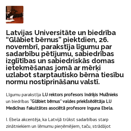
Latvijas Universitāte un biedrība
“Glābiet bērnus” piektdien, 26.
novembrī, parakstīja līgumu par
sadarbību pētījumu, sabiedrības
izglītības un sabiedriskās domas
ietekmēšanas jomā ar mērķi
uzlabot starptautisko bērna tiesību
normu nostiprināšanu valstī.
Līgumu parakstīja
LU rektors profesors Indriķis Muižnieks
un biedrības
“Glābiet bērnus” valdes priekšsēdētāja LU
Medicīnas fakultātes asociētā profesore Inguna Ebela.
I. Ebela akcentēja, ka Latvijā trūkst sadarbības starp
zinātniekiem un lēmumu pieņēmējiem, taču, strādājot