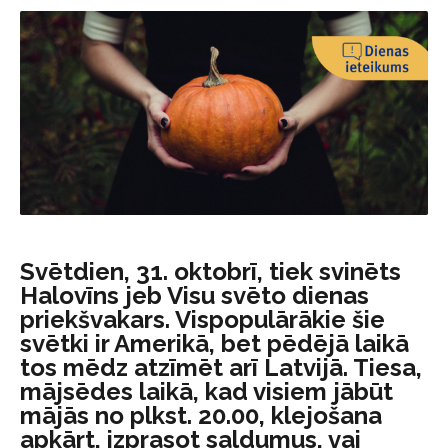
Svētdien, 31. oktobrī, tiek svinēts
Halovīns jeb Visu svēto dienas
priekšvakars. Vispopulārākie šie
svētki ir Amerikā, bet pēdējā laikā
tos mēdz atzīmēt arī Latvijā. Tiesa,
mājsēdes laikā, kad visiem jābūt
mājās no plkst. 20.00, klejošana
apkārt, izprasot saldumus, vai