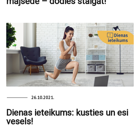
mājsēdē – dodies staigāt!
26.10.2021.
Dienas ieteikums: kusties un esi
vesels!