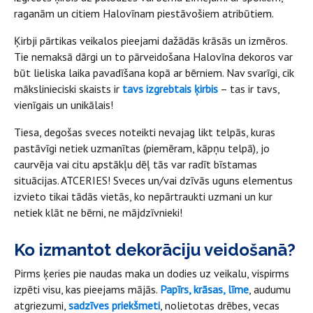
raganām un citiem Halovīnam piestāvošiem atribūtiem.
Ķirbji pārtikas veikalos pieejami dažādās krāsās un izmēros.
Tie nemaksā dārgi un to pārveidošana Halovīna dekoros var
būt lieliska laika pavadīšana kopā ar bērniem. Nav svarīgi, cik
mākslinieciski skaists ir
tavs izgrebtais ķirbis
– tas ir tavs,
vienīgais un unikālais!
Tiesa, degošas sveces noteikti nevajag likt telpās, kuras
pastāvīgi netiek uzmanītas (piemēram, kāpņu telpā), jo
caurvēja vai citu apstākļu dēļ tās var radīt bīstamas
situācijas. ATCERIES! Sveces un/vai dzīvās uguns elementus
izvieto tikai tādās vietās, ko nepārtraukti uzmani un kur
netiek klāt ne bērni, ne mājdzīvnieki!
Ko izmantot dekorāciju veidošanā?
Pirms ķeries pie naudas maka un dodies uz veikalu, vispirms
izpēti visu, kas pieejams mājās.
Papīrs, krāsas, līme
, audumu
atgriezumi,
sadzīves priekšmeti
, nolietotas drēbes, vecas