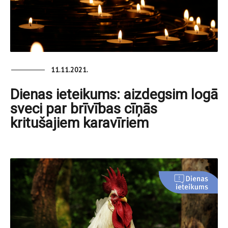
11.11.2021.
Dienas ieteikums: aizdegsim logā
sveci par brīvības cīņās
kritušajiem karavīriem