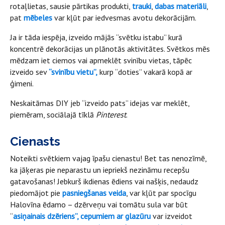
rotaļlietas, sausie pārtikas produkti,
trauki
,
dabas materiāli
,
pat
mēbeles
var kļūt par iedvesmas avotu dekorācijām.
Ja ir tāda iespēja, izveido mājās “svētku istabu” kurā
koncentrē dekorācijas un plānotās aktivitātes. Svētkos mēs
mēdzam iet ciemos vai apmeklēt svinību vietas, tāpēc
izveido sev
“svinību vietu”,
kurp “doties” vakarā kopā ar
ģimeni.
Neskaitāmas DIY jeb “izveido pats” idejas var meklēt,
piemēram, sociālajā tīklā
Pinterest
.
Cienasts
Noteikti svētkiem vajag īpašu cienastu! Bet tas nenozīmē,
ka jāķeras pie neparastu un iepriekš nezināmu recepšu
gatavošanas! Jebkurš ikdienas ēdiens vai našķis, nedaudz
piedomājot pie
pasniegšanas veida
, var kļūt par spocīgu
Halovīna ēdamo – dzērveņu vai tomātu sula var būt
“
asiņainais dzēriens
”, cepumiem ar glazūru
var izveidot