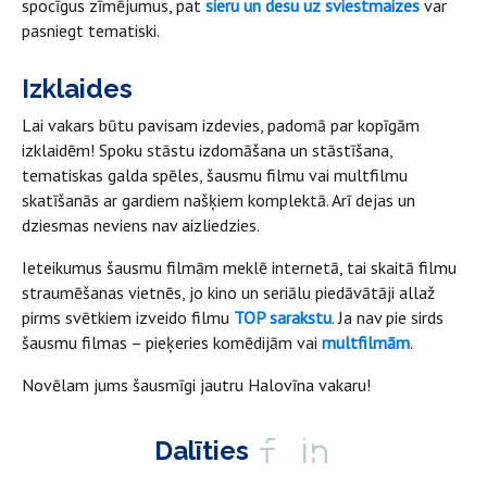
spocīgus zīmējumus, pat
sieru un desu uz sviestmaizes
var
pasniegt tematiski.
Izklaides
Lai vakars būtu pavisam izdevies, padomā par kopīgām
izklaidēm! Spoku stāstu izdomāšana un stāstīšana,
tematiskas galda spēles, šausmu filmu vai multfilmu
skatīšanās ar gardiem našķiem komplektā. Arī dejas un
dziesmas neviens nav aizliedzies.
Ieteikumus šausmu filmām meklē internetā, tai skaitā filmu
straumēšanas vietnēs, jo kino un seriālu piedāvātāji allaž
pirms svētkiem izveido filmu
TOP sarakstu
. Ja nav pie sirds
šausmu filmas – pieķeries komēdijām vai
multfilmām
.
Novēlam jums šausmīgi jautru Halovīna vakaru!
Dalīties