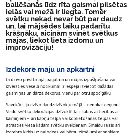
ballēšanās līdz rīta gaismai pilsētas
ielās vai mežā ir liegta. Tomēr
svētku nekad nevar būt par daudz
un, lai mājsēdes laiku padarītu
krāšņāku, aicinām svinēt svētkus
mājās, liekot lietā izdomu un
improvizāciju!
Izdekorē māju un apkārtni
Ja dzīvo privātmājā, pagalma un mājas izpušķošana var
izvērsties veselā notikumā! Ir iespēja izvietot dažādas
gaismiņas un dārza dekorus, vienu par otru spocīgāku.
Savukārt, ja dzīvo daudzdzīvokļu mājā – nenokar degunu!
Veido svētku dekorācijas dzīvoklī! Ja ir labas attiecības ar
kaimiņiem – arī kāpņu telpā vai koplietošanas telpās var
atrasties vieta kādam svētku sveicienam. Smaidu raisīs arī
izgrebts ķirbis uz palodzes vai bērnu zīmējumi ar spokiem,