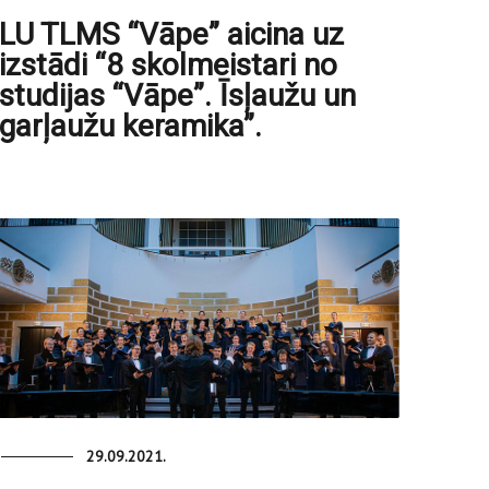
LU TLMS “Vāpe” aicina uz
izstādi “8 skolmeistari no
studijas “Vāpe”. Īsļaužu un
garļaužu keramika”.
29.09.2021.