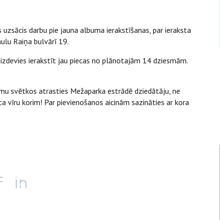
s uzsācis darbu pie jauna albuma ierakstīšanas, par ieraksta
aulu Raiņa bulvārī 19.
 izdevies ierakstīt jau piecas no plānotajām 14 dziesmām.
esmu svētkos atrasties Mežaparka estrādē dziedātāju, ne
nta vīru korim! Par pievienošanos aicinām sazināties ar kora