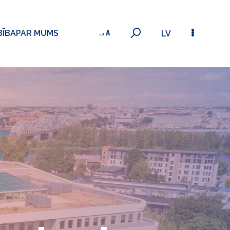
BĪBA
PAR MUMS
LV