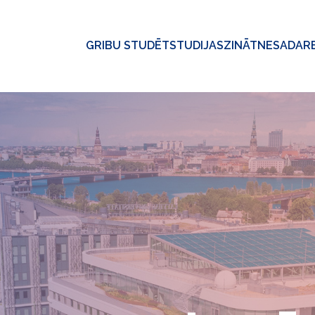
GRIBU STUDĒT
STUDIJAS
ZINĀTNE
SADAR