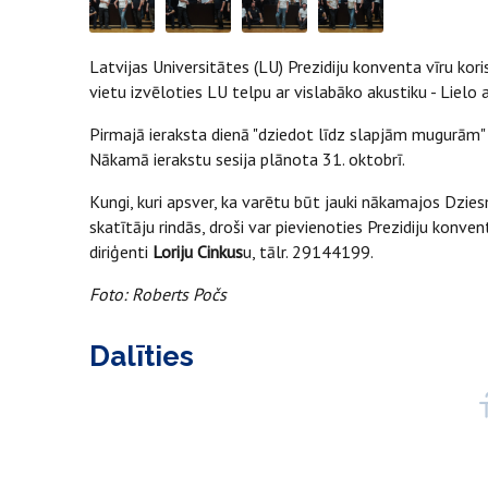
Latvijas Universitātes (LU) Prezidiju konventa vīru kori
vietu izvēloties LU telpu ar vislabāko akustiku - Lielo 
Pirmajā ieraksta dienā "dziedot līdz slapjām mugurām"
Nākamā ierakstu sesija plānota 31. oktobrī.
Kungi, kuri apsver, ka varētu būt jauki nākamajos Dzi
skatītāju rindās, droši var pievienoties Prezidiju konve
diriģenti
Loriju Cinkus
u, tālr. 29144199.
Foto: Roberts Počs
Dalīties