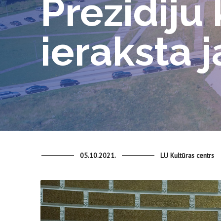
Prezidiju
ieraksta 
05.10.2021.
LU Kultūras centrs