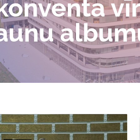
 konventa vīr
jaunu album