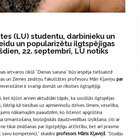
ātes (LU) studentu, darbinieku un
eidu un popularizētu ilgtspējīgas
ešdien, 22. septembrī, LU notiks
 ietvaros ciklā “Dienas saruna” būs iespēja tiešsaistē
ijas un Zemes zinātņu fakultātes profesoru Māri Kļaviņu
par
iversitātei ir svarīgi domāt un rīkoties ilgtspējīgi.
ni, bet kļūst arvien aktuālāki tāpēc, ka sociālās ilgtspējas
līdzīgi kā tiesības uz apmierinošu dzīves līmeni, veselība,
šinājums nākamajām paaudzēm, ko īstenot apgrūtina
 izmantošana, bioloģiskās daudzveidības izsīkšana, citi ar
 ne tikai zināšanas par ilgstpējīgu attīstību, bet arī prasme
īt savu kompetenci,” skaidro
profesors Māris Kļaviņš
. “Studiju