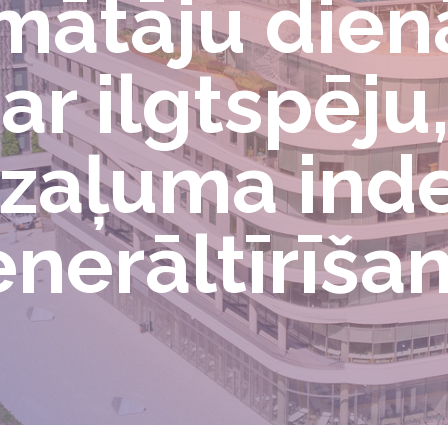
mātāju dien
ar ilgtspēju
 zaļuma ind
nerāltīrīša