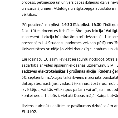
process, pētniecība un universitātes ikdienas dzīve 
un izaicinājumiem. Atbildīga un ilgtspējīga attīstība ir 
vērtības.”
Pēcpusdienā, no plkst.
14.30 līdz plkst. 16.00
Zinātņu m
fakultātes docentes Kristīnes Āboliņas
lekcija “Vai ilg
interesenti. Lekcija būs skatāma arī tiešsaistē LU inter
prezentēts LU Studentu padomes veiktais
pētījums “S
Universitātes studējošo videi draudzīgie ieradumi un kā
Lai rosinātu LU saimi ieviest ieradumu nododot otrreiz
sadarbībā ar vides apsaimniekošanas uzņēmumu SIA “Ec
sadzīves elektrotehnikas šķirošanas akcija “Rudens ģene
30. septembrim. Akcijas laikā ikviens ir aicināts pārsk
datorpeles, austiņas, vadus, tējkannas, tosterus, mobi
izvērtējot, vai tās vēl kalpos pašam vai arī jau ir nodod
konteineros. Tie būs izvietoti Dabas mājā, Raiņa bulvār
Ikviens ir aicināts dalīties ar pasākumos dzirdētajām 
#LU102.