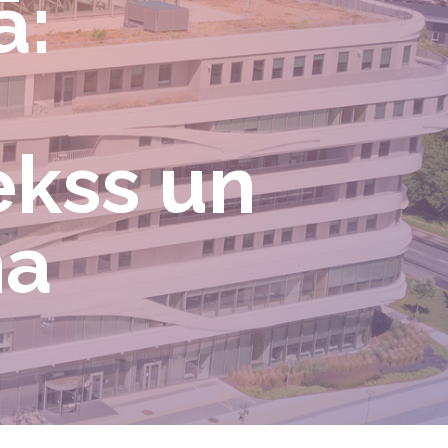
ā:
,
ekss un
na