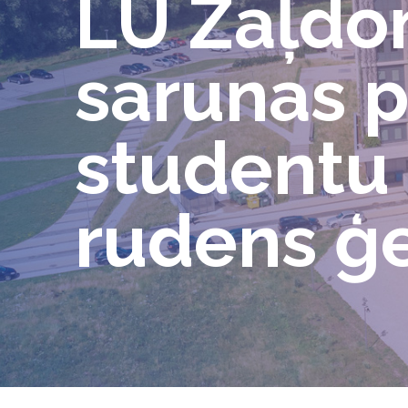
LU Zaļdo
sarunas p
studentu
rudens ģe