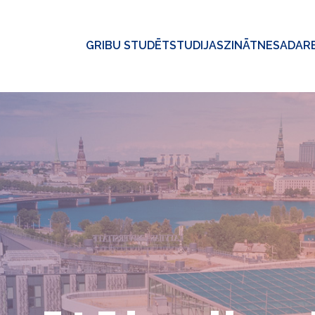
GRIBU STUDĒT
STUDIJAS
ZINĀTNE
SADAR