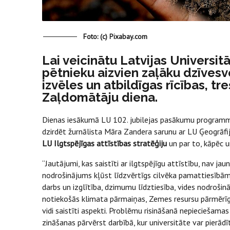
Foto: (c) Pixabay.com
Lai veicinātu Latvijas Universit
pētnieku aizvien zaļāku dzīvesv
izvēles un atbildīgas rīcības, tr
Zaļdomātāju diena.
Dienas iesākumā LU 102. jubilejas pasākumu programmas
dzirdēt žurnālista Māra Zandera sarunu ar LU Ģeogrāf
LU Ilgtspējīgas attīstības stratēģiju
un par to, kāpēc un
“Jautājumi, kas saistīti ar ilgtspējīgu attīstību, nav jau
nodrošinājums kļūst līdzvērtīgs cilvēka pamattiesībām, 
darbs un izglītība, dzimumu līdztiesība, vides nodro
notiekošās klimata pārmaiņas, Zemes resursu pārmērīga
vidi saistīti aspekti. Problēmu risināšanā nepieciešamas
zināšanas pārvērst darbībā, kur universitāte var pierād