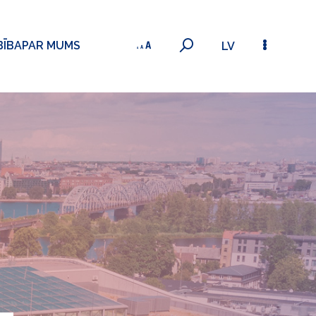
BĪBA
PAR MUMS
LV