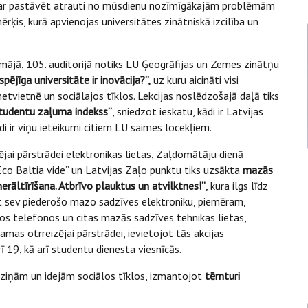
nevar pastāvēt atrauti no mūsdienu nozīmīgākajām problēmām
mērķis, kurā apvienojas universitātes zinātniskā izcilība un
ājā, 105. auditorijā notiks LU Ģeogrāfijas un Zemes zinātņu
tspējīga universitāte ir inovācija?”,
uz kuru aicināti visi
netvietnē un sociālajos tīklos. Lekcijas noslēdzošajā daļā tiks
tudentu zaļuma indekss”
, sniedzot ieskatu, kādi ir Latvijas
di ir viņu ieteikumi citiem LU saimes locekļiem.
ējai pārstrādei elektronikas lietas, Zaļdomātāju dienā
o Baltia vide” un Latvijas Zaļo punktu tiks uzsākta
mazās
rāltīrīšana. Atbrīvo plauktus un atvilktnes!”
, kura ilgs līdz
atīt sev piederošo mazo sadzīves elektroniku, piemēram,
los telefonos un citas mazās sadzīves tehnikas lietas,
amas otrreizējai pārstrādei, ievietojot tās akcijas
ī 19, kā arī studentu dienesta viesnīcās.
atziņām un idejām sociālos tīklos, izmantojot
tēmturi