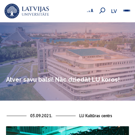
LV
Atver savu balsi! Nāc dziedāt LU koros!
03.09.2021.
LU Kultūras centrs