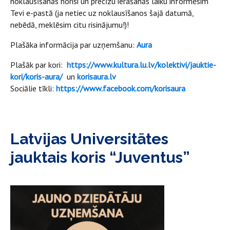
noklausīšanās norisi un precīzu ierašanās laiku informēsim
Tevi e-pastā (ja netiec uz noklausīšanos šajā datumā,
nebēdā, meklēsim citu risinājumu!)!
Plašāka informācija par uzņemšanu:
Aura
Plašāk par kori:
https://www.kultura.lu.lv/kolektivi/jauktie-
kori/koris-aura/
un
korisaura.lv
Sociālie tīkli:
https://www.facebook.com/korisaura
Latvijas Universitātes
jauktais koris “Juventus”