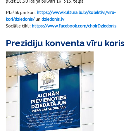
plkst.18.30 Raiņa bulvārī 19, 313. telpā.
Plašāk par kori:
https://www.kultura.lu.lv/kolektivi/viru-
kori/dziedonis/
un
dziedonis.lv
Sociālie tīkli:
https://www.facebook.com/choirDziedonis
Prezidiju konventa vīru koris