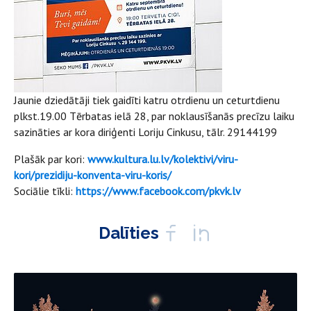
Jaunie dziedātāji tiek gaidīti katru otrdienu un ceturtdienu
plkst.19.00 Tērbatas ielā 28, par noklausīšanās precīzu laiku
sazināties ar kora diriģenti Loriju Cinkusu, tālr. 29144199
Plašāk par kori:
www.kultura.lu.lv/kolektivi/viru-
kori/prezidiju-konventa-viru-koris/
Sociālie tīkli:
https://www.facebook.com/pkvk.lv
Dalīties