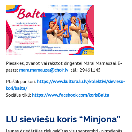
Piesakies, zvanot vai rakstot diriģentei Mārai Marnauzai. E-
pasts:
mara.marnauza@choir.lv
, tāl.: 29461145
Plašāk par kori:
https://www.kultura.lu.lv/kolektivi/sieviesu-
kori/balta/
Sociālie tīkli:
https://www.facebook.com/korisBalta
LU sieviešu koris “Minjona”
Jaunas dziedātājas tiek gaidītas visu septembri - pirmdienās