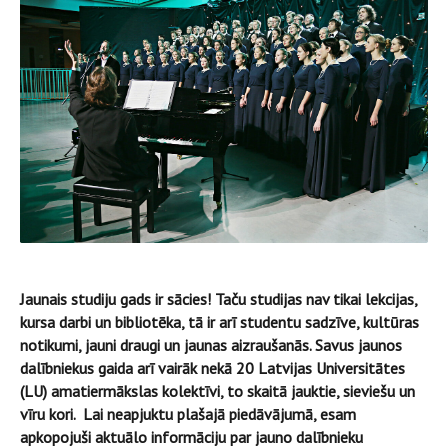
Jaunais studiju gads ir sācies! Taču studijas nav tikai lekcijas,
kursa darbi un bibliotēka, tā ir arī studentu sadzīve, kultūras
notikumi, jauni draugi un jaunas aizraušanās. Savus jaunos
dalībniekus gaida arī vairāk nekā 20 Latvijas Universitātes
(LU) amatiermākslas kolektīvi, to skaitā jauktie, sieviešu un
vīru kori. Lai neapjuktu plašajā piedāvājumā, esam
apkopojuši aktuālo informāciju par jauno dalībnieku