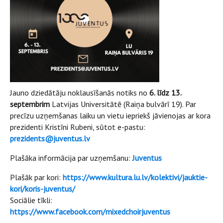
Jauno dziedātāju noklausīšanās notiks no
6. līdz 13.
septembrim
Latvijas Universitātē (Raiņa bulvārī 19). Par
precīzu uzņemšanas laiku un vietu iepriekš jāvienojas ar kora
prezidenti Kristīni Rubeni, sūtot e-pastu:
prezidents@juventus.lv
Plašāka informācija par uzņemšanu:
Juventus
Plašāk par kori:
https://www.kultura.lu.lv/kolektivi/jauktie-
kori/koris-juventus/
Sociālie tīkli:
https://www.facebook.com/mixedchoirjuventus