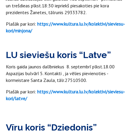
un trešdieas plkst.18:30 iepriekš piesakoties pie kora
prezidentes Žanetes, tālrunis 29333782.
Plašāk par kori:
https://www.kultura.lu.lv/kolektivi/sieviesu-
kori/minjona/
LU sieviešu koris “Latve”
Koris gaida jaunos dalībniekus 8. septembrī plkst.18.00
Aspazijas bulvārī 5. Kontakti , ja vēlies pievienoties -
kormeistare Santa Zaula, tālr.27510500.
Plašāk par kori:
https://www.kultura.lu.lv/kolektivi/sieviesu-
kori/latve/
Vīru koris “Dziedonis”