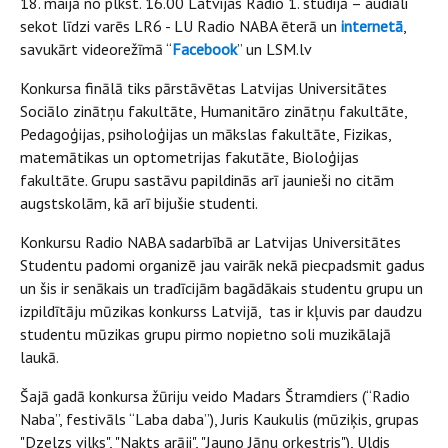
18. maijā no plkst. 16.00 Latvijas Radio 1. studijā – audiāli
sekot līdzi varēs LR6 - LU Radio NABA ēterā un
internetā
,
savukārt videorežīmā “
Facebook
” un LSM.lv
Konkursa finālā tiks pārstāvētas Latvijas Universitātes
Sociālo zinātņu fakultāte, Humanitāro zinātņu fakultāte,
Pedagoģijas, psiholoģijas un mākslas fakultāte, Fizikas,
matemātikas un optometrijas fakutāte, Bioloģijas
fakultāte. Grupu sastāvu papildinās arī jaunieši no citām
augstskolām, kā arī bijušie studenti.
Konkursu Radio NABA sadarbībā ar Latvijas Universitātes
Studentu padomi organizē jau vairāk nekā piecpadsmit gadus
un šis ir senākais un tradīcijām bagādākais studentu grupu un
izpildītāju mūzikas konkurss Latvijā, tas ir kļuvis par daudzu
studentu mūzikas grupu pirmo nopietno soli muzikālajā
laukā.
Šajā gadā konkursa žūriju veido Madars Štramdiers (“Radio
Naba”, festivāls “Laba daba”), Juris Kaukulis (mūziķis, grupas
"Dzelzs vilks", "Nakts arāji", "Jauno Jāņu orķestris"), Uldis