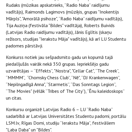
Rudaks (mūzikas apskatnieks, “Radio Naba” raidījumu
vadītājs), Raimonds Lagimovs (mūziķis, grupas "Inokentijs
Mārpls", "Amorālā psihoze", “Radio Naba” raidījumu vadītājs),
Tija Auziņa (festivāla "Bildes" vadītāja), Roberts Buivids
(Latvijas Radio raidījumu vadītājs), Jānis Eglītis (skaņu
režisors, studijas "Ierakstu Māja" vadītājs), kā arī LU Studentu
padomes pārstāvji.
Konkurss notiek jau sešpadsmito gadu un kopumā tajā
piedalījušās vairāk nekā 350 grupas. Iepriekšējo gadu
uzvarētājas – “Effekts”, "Nostra", "Cellar Cat", “The Creek”,
“MMMM”, “Chomsky Chess Club”, “Nē", “DJ Krankenwagen”,
“Nepilngadīgā Anna", “Starmetis”, “Das Sonntags Legion”,
“The Movies" (vēlāk “Tribes of The City”), “Ēnu kaleidoskops”
un citas.
Konkursu organizē Latvijas Radio 6 – LU “Radio Naba”
sadarbībā ar Latvijas Universitātes Studentu padomi, portālu
LSM.lv, Rīgas Domi, studiju “Ierakstu Māja”, festivāliem
"Laba Daba" un "Bildes".