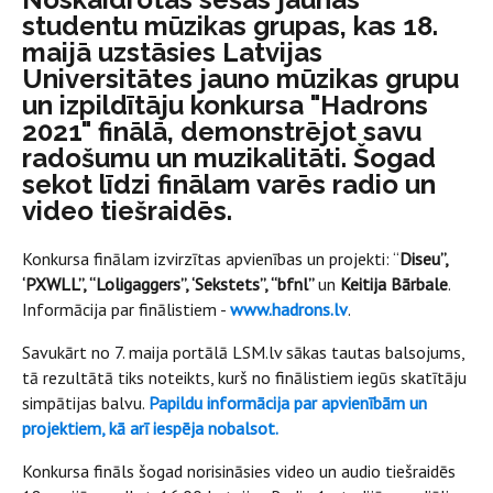
studentu mūzikas grupas, kas 18.
maijā uzstāsies Latvijas
Universitātes jauno mūzikas grupu
un izpildītāju konkursa "Hadrons
2021" finālā, demonstrējot savu
radošumu un muzikalitāti. Šogad
sekot līdzi finālam varēs radio un
video tiešraidēs.
Konkursa finālam izvirzītas apvienības un projekti: “
Diseu”,
‘PXWLL”, “Loligaggers”, ‘Sekstets”, “bfnl”
un
Keitija Bārbale
.
Informācija par finālistiem -
www.hadrons.lv
.
Savukārt no 7. maija portālā LSM.lv sākas tautas balsojums,
tā rezultātā tiks noteikts, kurš no finālistiem iegūs skatītāju
simpātijas balvu.
Papildu informācija par apvienībām un
projektiem, kā arī iespēja nobalsot.
Konkursa fināls šogad norisināsies video un audio tiešraidēs