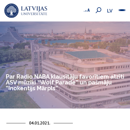
LV
Par Radio NABA klausītāju favorītiem atzīti
ASV mūziķi “Wolf Parade” un pašmāju
“Inokentijs Mārpls”
04.01.2021.