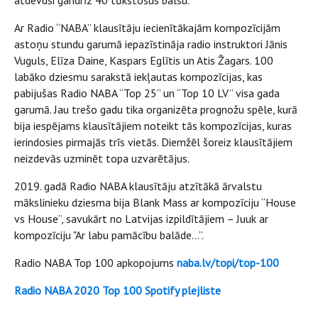
atdevuši gandrīz 40 tūkstošus balsu.
Ar Radio “NABA” klausītāju iecienītākajām kompozīcijām
astoņu stundu garumā iepazīstināja radio instruktori Jānis
Vuguls, Elīza Daine, Kaspars Eglītis un Atis Žagars. 100
labāko dziesmu sarakstā iekļautas kompozīcijas, kas
pabijušas Radio NABA “Top 25” un “Top 10 LV” visa gada
garumā. Jau trešo gadu tika organizēta prognožu spēle, kurā
bija iespējams klausītājiem noteikt tās kompozīcijas, kuras
ierindosies pirmajās trīs vietās. Diemžēl šoreiz klausītājiem
neizdevās uzminēt topa uzvarētājus.
2019. gadā Radio NABA klausītāju atzītākā ārvalstu
mākslinieku dziesma bija Blank Mass ar kompozīciju “House
vs House”, savukārt no Latvijas izpildītājiem – Juuk ar
kompozīciju "Ar labu pamācību balāde…”.
Radio NABA Top 100 apkopojums
naba.lv/topi/top-100
Radio NABA 2020 Top 100 Spotify plejliste