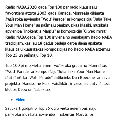
Radio NABA 2020. gada Top 100 par radio klausītāju
favorītiem atzīta 2003. gadā Kanādā, Monreālā dibinātā
indie
roka apvienība “Wolf Parade” ar kompozīciju “Julia Take
Your Man Home” un pašmāju pankmūzikas klasiķi, muzikālā
apvienība “Inokentijs Mārpls” ar kompozīciju “Cilvēki mirst”.
Radio NABA gada Top 100 ir viena no senākajām Radio NABA
tradīcijām, kas jau 18 gadus pēdējā darba dienā apskata
klausītāju klausītākās kompozīcijas no Radio NABA ārzemju
Top 25 un pašmāju Top 10.
Top 100 pirmo vietu ieņem
indie
roka grupa no Monreālas
“Wolf Parade” ar kompozīciju “Julia Take Your Man Home”.
Jāatzīmē, ka “Wolf Parade” dalībnieks Dan Boeckner ar savu
projektu “Handsome Furs” vairākkārt ir viesojies Latvijā, t.sk
klubos Depo un Nabaklab.
Video
Savukārt godpilno Top 25 otro vietu ieņem pašmāju
pankroka muzikāla apvienība “Inokentijs Mārpls” ar