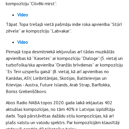
kompozīciju “Cilvēki mirst”.
Video
Tāpat Topa trešajā vietā pašmāju indie roka apvienība “Stūrī
zēvele” ar kompozīciju “Labvakar”.
Video
Pirmajā topa desmitniekā iekļuvušas arī tādas muzikālās
apvienības kā “Kasetes” ar kompozīciju “Dialoge” (5. vieta) un
turbofolka/ska apvienība “Oranžās brīvdienas” ar kompozīciju
“Es Tevi uzsperšu gaisā” (8. vieta), kā arī apvienības no
Kanādas, ASV, Lielbritānijas, Skotijas, Baltkrievijas un
Krievijas - Austra, Future Islands, Arab Strap, BarRokka,
Boriss Grebenščikovs.
Abos Radio NABA topos 2020. gada laikā iekļautas 402
aktuālas kompozīcijas, no tām 40% ir Latvijas izpildītāju
darbi. Topā pārstāvētas dažādu stilu kompozīcijas, kā arī
plašs valstu un valodu spektrs. Par kompozīcijām klausītāji