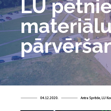
LU pētnie
materiālu
pārvēršan
04.12.2020.
Antra Sprēde, LU Ko