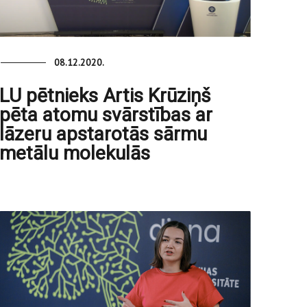
08.12.2020.
LU pētnieks Artis Krūziņš
pēta atomu svārstības ar
lāzeru apstarotās sārmu
metālu molekulās