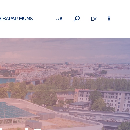
BĪBA
PAR MUMS
LV