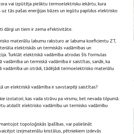
ora vai izpūtēja pieliktu termoelektrisku iekārtu, kura
s uz tās pašas enerģijas bāzes un iegūtu papildus elektrisko
oti dārgi un tiem ir zema efektivitāte.
trisko materiālu labumu raksturo ar labuma koeficientu ZT,
ateriāla elektriskās un termiskās vadāmības un
ija. Turklāt elektriskā vadāmība atrodas šīs formulas
skā vadāmība un termiskā vadāmība ir saistītas, sanāk, ka
skā vadāmība un otrādi, tādējādi termoelektrisko materiālu
ā un elektriskā vadāmība ir savstarpēji saistītas?
ie izolatori, kas vada strāvu pa virsmu, bet nevada tilpumā.
rētu atdalīt elektrisko vadāmību un termisko vadāmību
izmantojot topoloģiskās īpašības, var palielināt
vaicējot izejmateriālu kristālus, pētniekiem izdevās