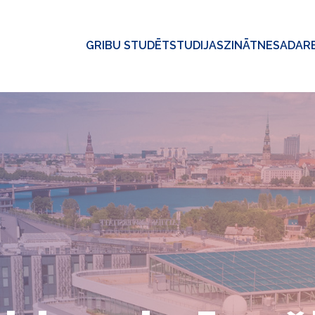
GRIBU STUDĒT
STUDIJAS
ZINĀTNE
SADAR