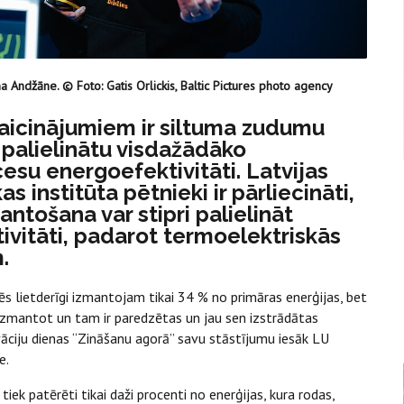
na Andžāne. © Foto: Gatis Orlickis, Baltic Pictures photo agency
zaicinājumiem ir siltuma zudumu
i palielinātu visdažādāko
esu energoefektivitāti. Latvijas
s institūta pētnieki ir pārliecināti,
antošana var stipri palielināt
ivitāti, padarot termoelektriskās
.
ēs lietderīgi izmantojam tikai 34 % no primāras enerģijas, bet
 izmantot un tam ir paredzētas un jau sen izstrādātas
vāciju dienas “Zināšanu agorā” savu stāstījumu iesāk LU
ne.
ek patērēti tikai daži procenti no enerģijas, kura rodas,