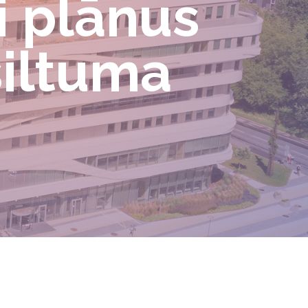
i plānus
siltuma
ā