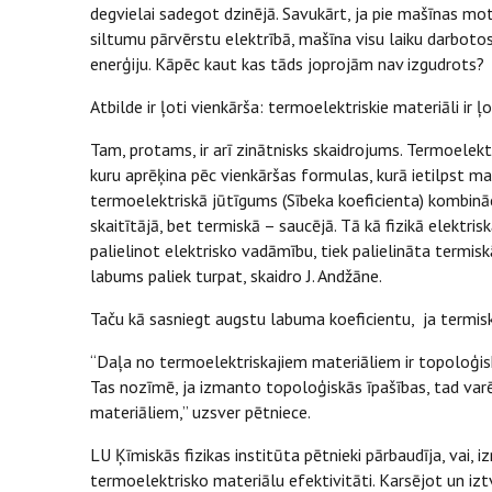
degvielai sadegot dzinējā. Savukārt, ja pie mašīnas mot
siltumu pārvērstu elektrībā, mašīna visu laiku darboto
enerģiju. Kāpēc kaut kas tāds joprojām nav izgudrots?
Atbilde ir ļoti vienkārša: termoelektriskie materiāli ir ļ
Tam, protams, ir arī zinātnisks skaidrojums. Termoelek
kuru aprēķina pēc vienkāršas formulas, kurā ietilpst m
termoelektriskā jūtīgums (Sībeka koeficienta) kombināc
skaitītājā, bet termiskā – saucējā. Tā kā fizikā elektri
palielinot elektrisko vadāmību, tiek palielināta termi
labums paliek turpat, skaidro J. Andžāne.
Taču kā sasniegt augstu labuma koeficientu, ja termisk
“Daļa no termoelektriskajiem materiāliem ir topoloģisk
Tas nozīmē, ja izmanto topoloģiskās īpašības, tad va
materiāliem,” uzsver pētniece.
LU Ķīmiskās fizikas institūta pētnieki pārbaudīja, vai, 
termoelektrisko materiālu efektivitāti. Karsējot un izt