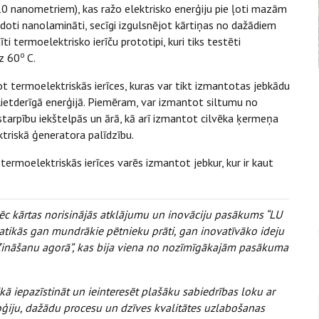
10 nanometriem), kas ražo elektrisko enerģiju pie ļoti mazām
oti nanolamināti, secīgi izgulsnējot kārtiņas no dažādiem
i termoelektrisko ierīču prototipi, kuri tiks testēti
o
dz 60
C.
t termoelektriskās ierīces, kuras var tikt izmantotas jebkādu
lietderīgā enerģijā. Piemēram, var izmantot siltumu no
arpību iekštelpās un ārā, kā arī izmantot cilvēka ķermeņa
ktriskā ģeneratora palīdzību.
 termoelektriskās ierīces varēs izmantot jebkur, kur ir kaut
ēc kārtas norisinājās atklājumu un inovāciju pasākums “LU
satikās gan mundrākie pētnieku prāti, gan inovatīvāko ideju
s “Zināšanu agorā”, kas bija viena no nozīmīgākajām pasākuma
ā iepazīstināt un ieinteresēt plašāku sabiedrības loku ar
oģiju, dažādu procesu un dzīves kvalitātes uzlabošanas