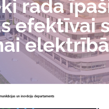
ki rada īpaš
s efektīvai 
ai elektrīb
munikācijas un inovāciju departaments