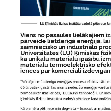
LU Ķīmiskās fizikas institūta vadošā pētniece Ja
Viens no pasaules lielākajiem i
pārveide lietderīgā enerģijā, la
saimniecisko un industriālo proc
Universitātes (LU) Ķīmiskās fizika
ka unikālu materiālu īpašību izm
materiālu termoelektrisko efekt
ierīces par komerciāli izdevīgām
“Vērtējot mūsdienīgu enerģijas procesu efektivitāti, m
66 % paliek gaisā. Tas mums neder. Šo enerģiju varētu
termoelektriskas ierīces,” LU Jauno tehnoloģiju un ino
Ķīmiskās fizikas institūta vadošā pētniece Jana Andžā
Kā piemēru pētniece min degvielu – braucot ar mašīnu, ti