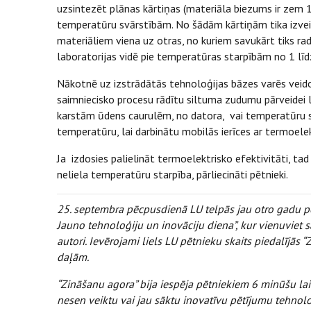
uzsintezēt plānas kārtiņas (materiāla biezums ir zem 
temperatūru svārstībām. No šādām kārtiņām tika izveid
materiāliem viena uz otras, no kuriem savukārt tiks radīt
laboratorijas vidē pie temperatūras starpībām no 1 lī
Nākotnē uz izstrādātās tehnoloģijas bāzes varēs veido
saimniecisko procesu rādītu siltuma zudumu pārveidei 
karstām ūdens caurulēm, no datora, vai temperatūru st
temperatūru, lai darbinātu mobilās ierīces ar termoele
Ja izdosies palielināt termoelektrisko efektivitāti, tad
neliela temperatūru starpība, pārliecināti pētnieki.
25. septembra pēcpusdienā LU telpās jau otro gadu p
Jauno tehnoloģiju un inovāciju diena”, kur vienuviet 
autori. Ievērojami liels LU pētnieku skaits piedalījā
daļām.
“Zināšanu agora” bija iespēja pētniekiem 6 minūšu laik
nesen veiktu vai jau sāktu inovatīvu pētījumu tehnol