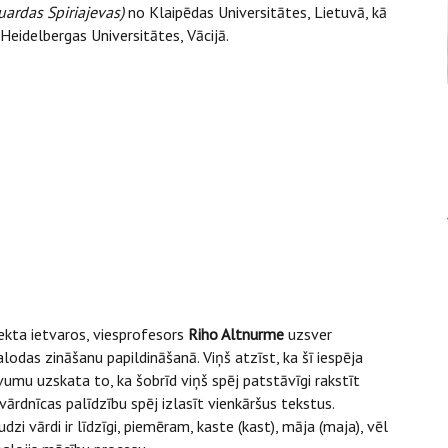
uardas Spiriajevas)
no Klaipēdas Universitātes, Lietuvā, kā
Heidelbergas Universitātes, Vācijā.
kta ietvaros, viesprofesors
Riho Altnurme
uzsver
odas zināšanu papildināšanā. Viņš atzīst, ka šī iespēja
uvumu uzskata to, ka šobrīd viņš spēj patstāvīgi rakstīt
 vārdnīcas palīdzību spēj izlasīt vienkāršus tekstus.
zi vārdi ir līdzīgi, piemēram, kaste (kast), māja (maja), vēl