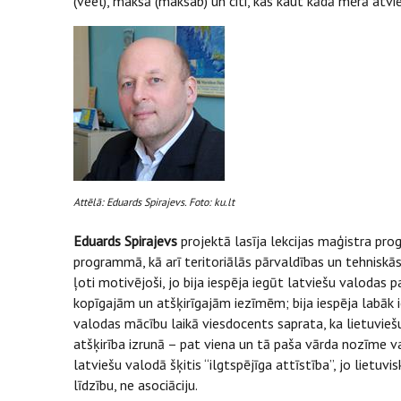
(veel), maksā (maksab) un citi, kas kaut kādā mērā atvi
Attēlā: Eduards Spirajevs. Foto: ku.lt
Eduards Spirajevs
projektā lasīja lekcijas maģistra pr
programmā, kā arī teritoriālās pārvaldības un tehniskās 
ļoti motivējoši, jo bija iespēja iegūt latviešu valodas
kopīgajām un atšķirīgajām iezīmēm; bija iespēja labāk i
valodas mācību laikā viesdocents saprata, ka lietuviešu 
atšķirība izrunā – pat viena un tā paša vārda nozīme v
latviešu valodā šķitis “ilgtspējīga attīstība”, jo lietuvi
līdzību, ne asociāciju.