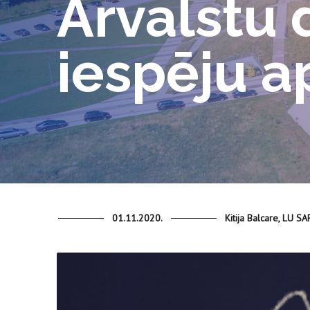
Ārvalstu 
iespēju a
01.11.2020.
Kitija Balcare, LU S