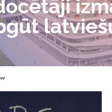
docētāji iz
pgūt latvie
APPP