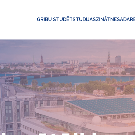
GRIBU STUDĒT
STUDIJAS
ZINĀTNE
SADAR