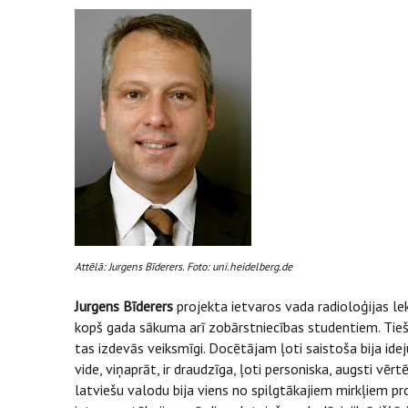
Attēlā: Jurgens Bīderers. Foto: uni.heidelberg.de
Jurgens Bīderers
projekta ietvaros vada radioloģijas le
kopš gada sākuma arī zobārstniecības studentiem. Tiešs
tas izdevās veiksmīgi. Docētājam ļoti saistoša bija id
vide, viņaprāt, ir draudzīga, ļoti personiska, augsti v
latviešu valodu bija viens no spilgtākajiem mirkļiem 