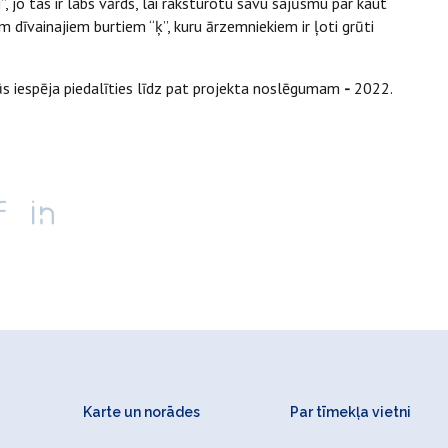
”, jo tas ir labs vārds, lai raksturotu savu sajūsmu par kaut
iem dīvainajiem burtiem “ķ”, kuru ārzemniekiem ir ļoti grūti
s iespēja piedalīties līdz pat projekta noslēgumam
-
2022.
Karte un norādes
Par tīmekļa vietni