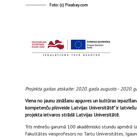
Foto: (c) Pixabay.com
Projekta gaitas atskaite: 2020. gada augusts - 2020. g
Viena no jaunu zināšanu apguves un kultūras iepazīša
kompetenču pilnveide Latvijas Universitātē" ir latvie
projekta ietvaros strādā Latvijas Universitātē.
Trīs mēnešu garumā 100 akadēmisko stundu apmērā latv
fakultātes viesprofesors no Tartu Universitātes, Igaun