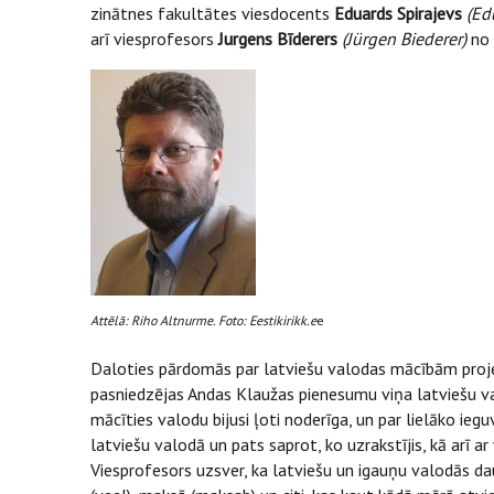
zinātnes fakultātes viesdocents
Eduards Spirajevs
(Ed
arī viesprofesors
Jurgens Bīderers
(
Jürgen Biederer)
no 
Attēlā: Riho Altnurme. Foto: Eestikirikk.e
e
Daloties pārdomās par latviešu valodas mācībām proje
pasniedzējas Andas Klaužas pienesumu viņa latviešu val
mācīties valodu bijusi ļoti noderīga, un par lielāko ieg
latviešu valodā un pats saprot, ko uzrakstījis, kā arī ar
Viesprofesors uzsver, ka latviešu un igauņu valodās daud