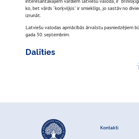
interesantākajiem vārdiem latviešu valodā, ir “brīnišķīgi
ko, bet vārds “korķviļķis” ir smieklīgs, jo sastāv no div
izrunāt.
Latviešu valodas apmācībās ārvalstu pasniedzējiem bū
gada 30. septembrim.
Dalīties
Kontakti