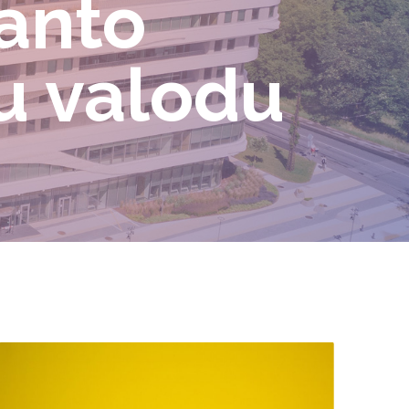
manto
šu valodu