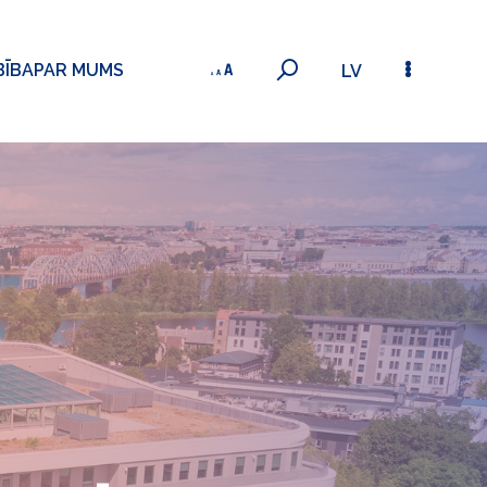
BĪBA
PAR MUMS
LV