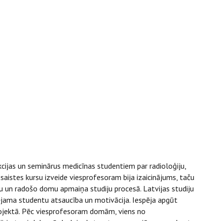
kcijas un seminārus medicīnas studentiem par radioloģiju,
aistes kursu izveide viesprofesoram bija izaicinājums, taču
eju un radošo domu apmaiņa studiju procesā. Latvijas studiju
ērtējama studentu atsaucība un motivācija. Iespēja apgūt
projektā. Pēc viesprofesoram domām, viens no