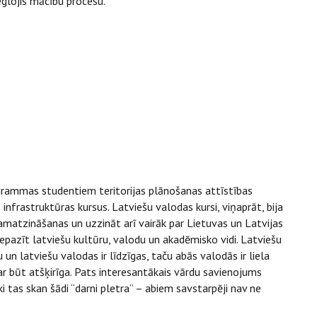
eglojis mācību procesu.
ogrammas studentiem teritorijas plānošanas attīstības
infrastruktūras kursus. Latviešu valodas kursi, viņaprāt, bija
 pamatzināšanas un uzzināt arī vairāk par Lietuvas un Latvijas
epazīt latviešu kultūru, valodu un akadēmisko vidi. Latviešu
un latviešu valodas ir līdzīgas, taču abās valodās ir liela
ar būt atšķirīga. Pats interesantākais vārdu savienojums
ski tas skan šādi “darni pletra” – abiem savstarpēji nav ne