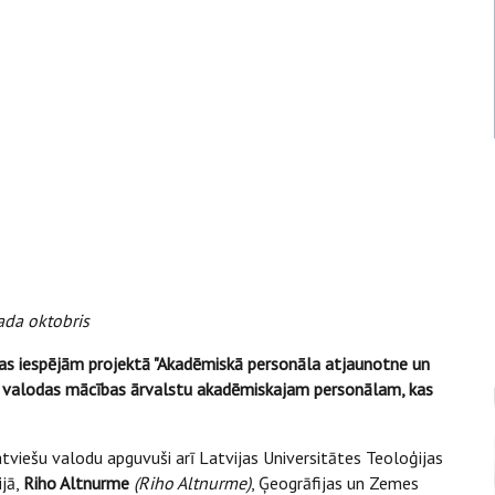
ada oktobris
nas iespējām projektā "Akadēmiskā personāla atjaunotne un
šu valodas mācības ārvalstu akadēmiskajam personālam, kas
iešu valodu apguvuši arī Latvijas Universitātes Teoloģijas
ijā,
Riho Altnurme
(Riho Altnurme)
, Ģeogrāfijas un Zemes