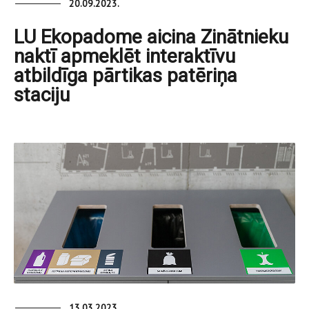
20.09.2023.
LU Ekopadome aicina Zinātnieku
naktī apmeklēt interaktīvu
atbildīga pārtikas patēriņa
staciju
13.03.2023.