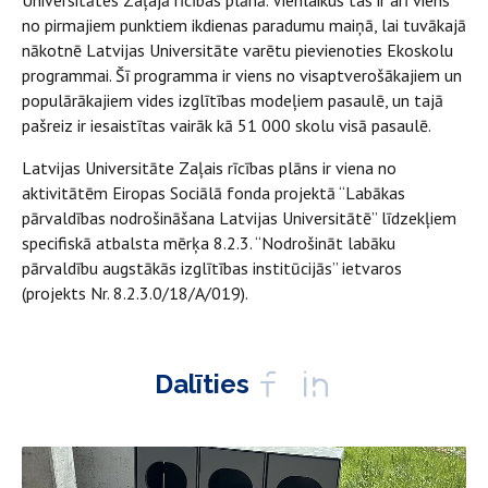
no pirmajiem punktiem ikdienas paradumu maiņā, lai tuvākajā
nākotnē Latvijas Universitāte varētu pievienoties Ekoskolu
programmai. Šī programma ir viens no visaptverošākajiem un
populārākajiem vides izglītības modeļiem pasaulē, un tajā
pašreiz ir iesaistītas vairāk kā 51 000 skolu visā pasaulē.
Latvijas Universitāte Zaļais rīcības plāns ir viena no
aktivitātēm Eiropas Sociālā fonda projektā “Labākas
pārvaldības nodrošināšana Latvijas Universitātē” līdzekļiem
specifiskā atbalsta mērķa 8.2.3. “Nodrošināt labāku
pārvaldību augstākās izglītības institūcijās” ietvaros
(projekts Nr. 8.2.3.0/18/A/019).
Dalīties