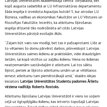
Latvijas Universitātes Akadēmiskajā centrā Torņakalnā, bet
kopš augusta sadarbībā ar LU Infrastruktūras departamentu
šāda iespēja ir izveidota Aspazijas bulvārī 5, kur atrodas LU
Biznesa, vadības un ekonomikas fakultāte un LU Vēstures un
filozofijas fakultāte. Iecerēts, ka atkritumu šķirošanas
iespēja drīzumā tiks nodrošināta arī citās Latvijas
Universitātes pārziņā esošajās ēkās.
“Zaļam būt vairs nav modīgi, bet tas ir pašsaprotami. Līdz ar
to vēlamies šo domu pārvērst darbos, pilnveidojot Latvijas
Universitātes saimes ikdienu ar praktiskām, videi draudzīgām
lietām, lai kopā virzītos uz zaļāku ikdienu. Viena no ikdienas
neatņemamām sastāvdaļām ir atkritumi. Lai tos sāktu
šķirot, pietiek ar šķiroto atkritumu urnām un ar vēlēšanos
iemest atkritumu tam piemērotākajā urnā,” skaidro idejas
iniciators
Latvijas Universitātes Studentu padomes Ārlietu
virziena vadītājs Roberts Rostoks.
Atkritumu šķirošana Latvijas Universitātē ir viens no soļiem
ceļā uz ilgtspējīgāku ikdienu, kas ietverts topošajā Latvijas
Universitātes Zaļajā rīcības plānā. Vienlaikus tas ir arī viens