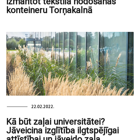
izmantot tekstila nodošanas
konteineru Torņakalnā
22.02.2022.
Kā būt zaļai universitātei?
Jāveicina izglītība ilgtspējīgai
attīstībai un jāveido zaļa