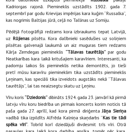
Kadriorgas rajonā. Piemineklis uzstādīts 1902. gada 7.
septembrī par godu Krievijas impērijas kara kuģim “Russalka”,
kas nogrimis Baltijas jūrā, ceļā no Tallinas uz Somiju.
Pēdējā fotogrāfijā redzams kora izbraukums tepat Latvijā,
uz
Rūjienas
pilsētu. Kora dalībnieki sasēdušies uz soliņiem
pilsētas galvenajā laukumā un aiz muguras tiem redzams
Kārļa Zemdegas piemineklis
“Tālavas taurētājs”
par godu
Neatkarības kara laikā kritušajiem karavīriem. Interesanti, ka
padomju laikos šis piemineklis netika demontēts, jo tieši
pretī mūsu karavīru piemineklim tika uzstādīts piemineklis
Ļeņinam, kas speciāli tika izveidots augstāks nekā “Tālavas
taurētājs”, lai tas neaizsegtu skatu uz Ļeņinu.
Vīru koris
“Dziedonis”
dibināts 1924. gada 23. janvārī kā pirmā
latvju vīru koru biedrība un pirmais koncerts korim noticis tā
paša gada 27. aprīlī, kad kora pirmā diriģenta
Jāņa Sieriņa
vadībā tika izpildīts Alfrēda Kalniņa skaņdarbs “
Kas tie tādi
spēka vīri”
. Tobrīd korī dziedājuši divdesmit trīs vīri. Otrā
pasaules kara laikā kora darbība apsīka, tomēr pēc kara,