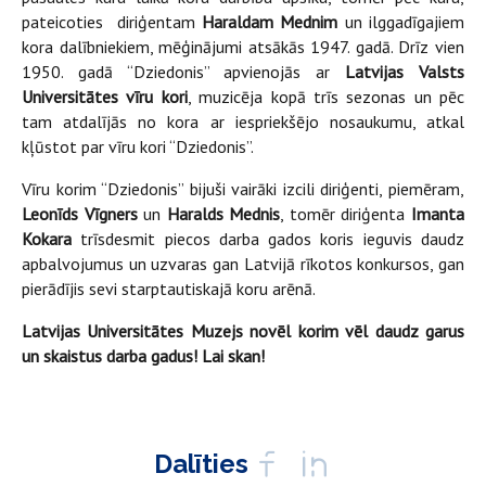
pateicoties diriģentam
Haraldam Mednim
un ilggadīgajiem
kora dalībniekiem, mēģinājumi atsākās 1947. gadā. Drīz vien
1950. gadā “Dziedonis” apvienojās ar
Latvijas Valsts
Universitātes vīru kori
, muzicēja kopā trīs sezonas un pēc
tam atdalījās no kora ar iespriekšējo nosaukumu, atkal
kļūstot par vīru kori “Dziedonis”.
Vīru korim “Dziedonis” bijuši vairāki izcili diriģenti, piemēram,
Leonīds Vīgners
un
Haralds Mednis
, tomēr diriģenta
Imanta
Kokara
trīsdesmit piecos darba gados koris ieguvis daudz
apbalvojumus un uzvaras gan Latvijā rīkotos konkursos, gan
pierādījis sevi starptautiskajā koru arēnā.
Latvijas Universitātes Muzejs novēl korim vēl daudz garus
un skaistus darba gadus! Lai skan!
Dalīties