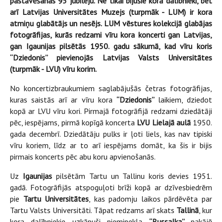
pastāvēšanas 95 jubileju. Ne tikai bijušie kora dalībnieki, bet
arī Latvijas Universitātes Muzejs (turpmāk - LUM) ir kora
atmiņu glabātājs un nesējs. LUM vēstures kolekcijā glabājas
fotogrāfijas, kurās redzami vīru kora koncerti gan Latvijas,
gan Igaunijas pilsētās 1950. gadu sākumā, kad vīru koris
“Dziedonis” pievienojās Latvijas Valsts Universitātes
(turpmāk - LVU) vīru korim.
No koncertizbraukumiem saglabājušās četras fotogrāfijas,
kuras saistās arī ar vīru kora
“Dziedonis”
laikiem, dziedot
kopā ar LVU vīru kori. Pirmajā fotogrāfijā redzami dziedātāji
pēc, iespējams, pirmā kopīgā koncerta
LVU Lielajā aulā
1950.
gada decembrī. Dziedātāju pulks ir ļoti liels, kas nav tipiski
vīru koriem, līdz ar to arī iespējams domāt, ka šis ir bijis
pirmais koncerts pēc abu koru apvienošanās.
Uz
Igaunijas
pilsētām Tartu un Tallinu koris devies 1951.
gadā. Fotogrāfijās atspoguļoti brīži kopā ar dzīvesbiedrēm
pie
Tartu Universitātes
, kas padomju laikos pārdēvēta par
Tartu Valsts Universitāti. Tāpat redzams arī skats
Tallinā
, kur
kora dalībniekie uzkāpuši pieminekļa
“Russalka”
pakājē