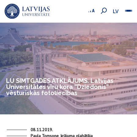
LV
LU SIMTGADES ATKLĀJUMS. Latvijas
Universitātes vīru kora “Dziedonis”
vēsturiskās fotoliecības
08.11.2019.
Paula Tomsone, krājuma glabātāja