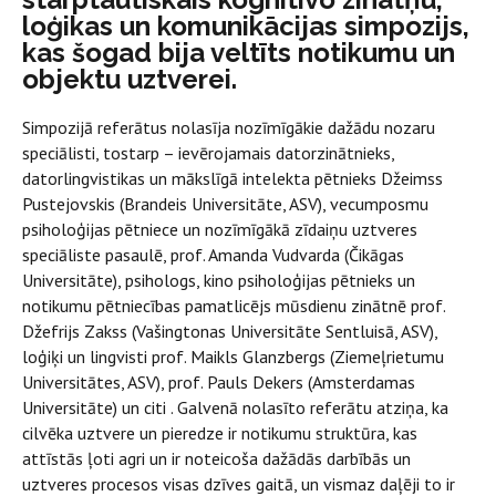
loģikas un komunikācijas simpozijs,
kas šogad bija veltīts notikumu un
objektu uztverei.
Simpozijā referātus nolasīja nozīmīgākie dažādu nozaru
speciālisti, tostarp – ievērojamais datorzinātnieks,
datorlingvistikas un mākslīgā intelekta pētnieks Džeimss
Pustejovskis (Brandeis Universitāte, ASV), vecumposmu
psiholoģijas pētniece un nozīmīgākā zīdaiņu uztveres
speciāliste pasaulē, prof. Amanda Vudvarda (Čikāgas
Universitāte), psihologs, kino psiholoģijas pētnieks un
notikumu pētniecības pamatlicējs mūsdienu zinātnē prof.
Džefrijs Zakss (Vašingtonas Universitāte Sentluisā, ASV),
loģiķi un lingvisti prof. Maikls Glanzbergs (Ziemeļrietumu
Universitātes, ASV), prof. Pauls Dekers (Amsterdamas
Universitāte) un citi . Galvenā nolasīto referātu atziņa, ka
cilvēka uztvere un pieredze ir notikumu struktūra, kas
attīstās ļoti agri un ir noteicoša dažādās darbībās un
uztveres procesos visas dzīves gaitā, un vismaz daļēji to ir