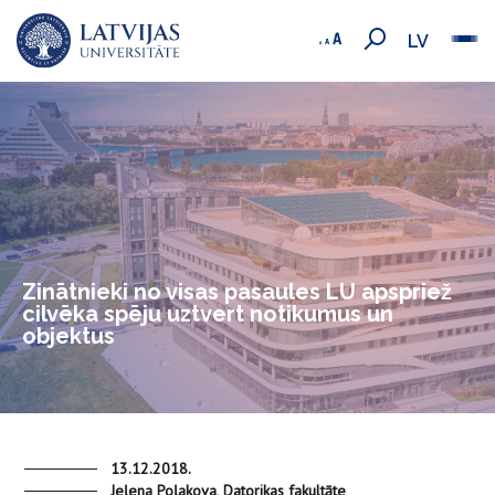
LV
Zinātnieki no visas pasaules LU apspriež
cilvēka spēju uztvert notikumus un
objektus
13.12.2018.
Jeļena Poļakova, Datorikas fakultāte