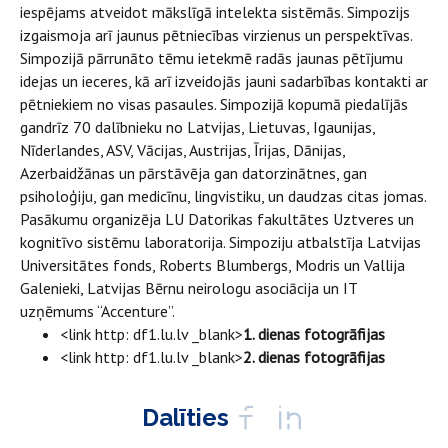
iespējams atveidot mākslīgā intelekta sistēmās. Simpozijs
izgaismoja arī jaunus pētniecības virzienus un perspektīvas.
Simpozijā pārrunāto tēmu ietekmē radās jaunas pētījumu
idejas un ieceres, kā arī izveidojās jauni sadarbības kontakti ar
pētniekiem no visas pasaules. Simpozijā kopumā piedalījās
gandrīz 70 dalībnieku no Latvijas, Lietuvas, Igaunijas,
Nīderlandes, ASV, Vācijas, Austrijas, Īrijas, Dānijas,
Azerbaidžānas un pārstāvēja gan datorzinātnes, gan
psiholoģiju, gan medicīnu, lingvistiku, un daudzas citas jomas.
Pasākumu organizēja LU Datorikas fakultātes Uztveres un
kognitīvo sistēmu laboratorija. Simpoziju atbalstīja Latvijas
Universitātes fonds, Roberts Blumbergs, Modris un Vallija
Galenieki, Latvijas Bērnu neirologu asociācija un IT
uzņēmums “Accenture”.
<link http: df1.lu.lv _blank>
1. dienas fotogrāfijas
<link http: df1.lu.lv _blank>
2. dienas fotogrāfijas
Dalīties