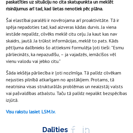
paskatīties uz situāciju no cita skatupunkta un meklēt
risinājumus arī tad, kad lietas nenotiek pēc plāna.
Šai elastībai paralēli ir novērojama arī proaktivitāte. Tā ir
spēja nepadoties tad, kad aizveras kādas durvis. Ja viena
iestāde nepalīdz, cilvēks meklē citu ceļu. Ja kaut kas nav
skaidrs, jautā. Ja trūkst informācijas, meklē to pats. Kāds
pētījuma dalībnieks šo attieksmi formulēja ļoti tieši: "Esmu
pārliecināts, ka nepazudīšu, – ja vajadzēs, iemācīšos vēl
vienu valodu vai jebko citu."
Šāda iekšēja pārliecība ir ļoti nozīmīga. Tā palīdz cilvēkam
nejusties pilnībā atkarīgam no apstākļiem. Protams, tā
neatrisina visas strukturālās problēmas un neaizstāj valsts
vai pašvaldības atbalstu. Taču tā palīdz nepalikt bezspēcības
izjūtā.
Visu rakstu lasiet LSM.lv.
Dalīties