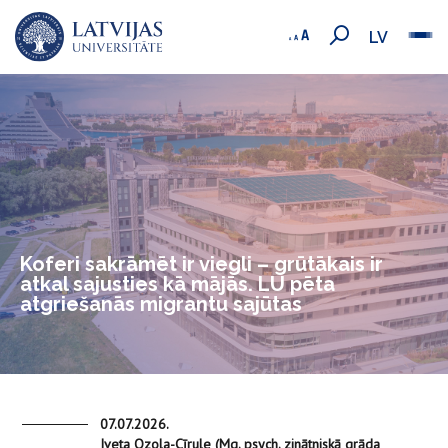
LV
Koferi sakrāmēt ir viegli – grūtākais ir
atkal sajusties kā mājās. LU pēta
atgriešanās migrantu sajūtas
07.07.2026.
Iveta Ozola-Cīrule (Mg. psych. zinātniskā grāda