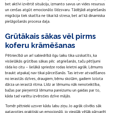
bet aktīvi izvērtē situāciju, izmanto savus un vides resursus
un cenšas atgūt emocionālo līdzsvaru. Tādējādi atgriešanās
migrācija tiek skatīta ne tikai kā stresa, bet arī kā dinamiska
pielāgošanās procesa daļa.
Grūtākais sākas vēl pirms
koferu krāmēšanas
Pētniecībā un arī sabiedrībā ilgu laiku tika uzskatīts, ka
vislielākās grūtības sākas pēc atgriešanās, taču pētījumi
rāda ko citu – lielākā spriedze rodas krietni agrāk. Lēmums
braukt atpakaļ nav tikai pārcelšanās. Tas ietver atvadīšanos
no ierastās dzīves, draugiem, bērnu skolām, gadiem lolota
dārza un ierastā ritma. Līdz ar lēmumu nāk nenoteiktība,
bažas par pieņemtā lēmuma pareizumu un gaidas par to,
kāda tad varētu izvērsties dzīve mājās.
Tomēr pētnieki uzsver kādu labu ziņu. Jo agrāk cilvēks sāk
gatavoties praktiski un emocionāli, jo vieglāk vēlāk pārvarēt