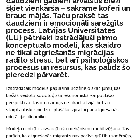
daudziem gadiem ārvalstīs bieži
šķiet vienkārša – sakrāmē koferi un
brauc mājās. Taču praksē tas
daudziem ir emocionāli sarežģīts
process. Latvijas Universitātes
(LU) pētnieki izstrādājuši pirmo
konceptuālo modeli, kas skaidro
ne tikai atgriešanās migrācijas
radīto stresu, bet arī psiholoģiskos
procesus un resursus, kas palīdz šo
pieredzi pārvarēt.
Izstrādātais modelis paplašina līdzšinējo skatījumu, kas
biežāk veidots socioloģiskā, ekonomiskā vai politikas
perspektīvā. Tas ir nozīmīgs ne tikai Latvijā, bet arī
starptautiski, sniedzot plašāku izpratni par atgriešanās
migrācijas dinamiku.
Modeļa centrā ir aizsargājošo mehānismu mobilizēšana. Tas
parāda, ka atgriešanās migrants nav pasīvs grūtību saņēmējs,