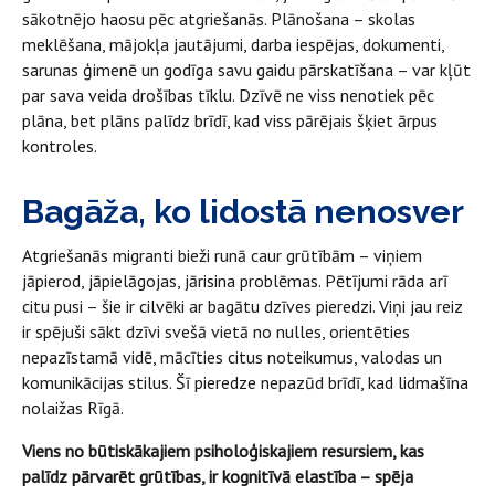
sākotnējo haosu pēc atgriešanās. Plānošana – skolas
meklēšana, mājokļa jautājumi, darba iespējas, dokumenti,
sarunas ģimenē un godīga savu gaidu pārskatīšana – var kļūt
par sava veida drošības tīklu. Dzīvē ne viss nenotiek pēc
plāna, bet plāns palīdz brīdī, kad viss pārējais šķiet ārpus
kontroles.
Bagāža, ko lidostā nenosver
Atgriešanās migranti bieži runā caur grūtībām – viņiem
jāpierod, jāpielāgojas, jārisina problēmas. Pētījumi rāda arī
citu pusi – šie ir cilvēki ar bagātu dzīves pieredzi. Viņi jau reiz
ir spējuši sākt dzīvi svešā vietā no nulles, orientēties
nepazīstamā vidē, mācīties citus noteikumus, valodas un
komunikācijas stilus. Šī pieredze nepazūd brīdī, kad lidmašīna
nolaižas Rīgā.
Viens no būtiskākajiem psiholoģiskajiem resursiem, kas
palīdz pārvarēt grūtības, ir kognitīvā elastība – spēja