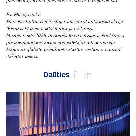
piedzīvoto, aicinām pievienot tēmturi
#muzejunaktslu.
Par Muzeju nakti
Francijas Kultūras ministrijas iniciētā starptautiskā akcija
"Eiropas Muzeju nakts" notiek jau 22. reizi.
Muzeju nakts 2026 vienojošā tēma Latvijas ir “Priekšmeta
piedzīvojumi”, kas aicina apmeklētājus atklāt muzeju
krājumos glabāto priekšmetu stāstus, vērtību un nozīmi
dažādos laikos.
Dalīties