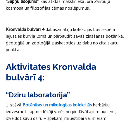
"Sapņu lidojums"
, kas atklās mākslinieka Jura Zvirbuļa
kosmosa un filozofijas tēmas noslēpumus.
Kronvalda bulvārī 4
dabaszinātņu kolekcijās būs iespēja
iejusties burvja lomā un pārbaudīt savas zināšanas botānikā,
ģeoloģijā un zooloģijā, paskatoties uz dabu no cita skatu
punkta.
Aktivitātes Kronvalda
bulvārī 4:
“Dziru laboratorija”
1. stāvā
Botānikas un mikoloģijas kolekcijās
herbāriju
iedvesmoti,
apmeklētāji varēs no piedāvātajiem augiem,
izveidot savu dziru – spēkam, mīlestībai vai mieram.