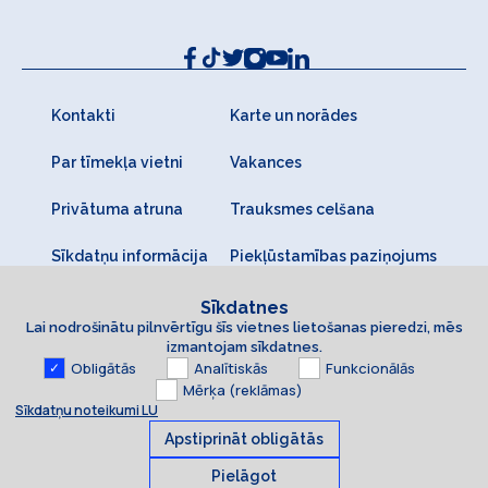
Kontakti
Karte un norādes
Par tīmekļa vietni
Vakances
Privātuma atruna
Trauksmes celšana
Sīkdatņu informācija
Piekļūstamības paziņojums
Sīkdatnes
Lai nodrošinātu pilnvērtīgu šīs vietnes lietošanas pieredzi, mēs
izmantojam sīkdatnes.
Obligātās
Analītiskās
Funkcionālās
Mērķa (reklāmas)
Sīkdatņu noteikumi LU
Apstiprināt obligātās
Pielāgot