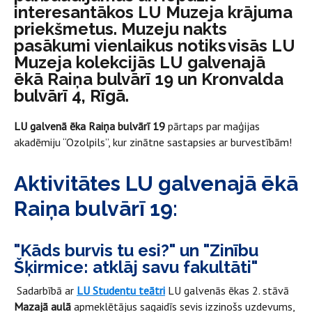
interesantākos LU Muzeja krājuma
priekšmetus. Muzeju nakts
pasākumi vienlaikus notiks visās LU
Muzeja kolekcijās LU galvenajā
ēkā Raiņa bulvārī 19 un Kronvalda
bulvārī 4, Rīgā.
LU galvenā ēka Raiņa bulvārī 19
pārtaps par maģijas
akadēmiju “Ozolpils”, kur zinātne sastapsies ar burvestībām!
Aktivitātes LU galvenajā ēkā
Raiņa bulvārī 19:
"Kāds burvis tu esi?" un "Zinību
Šķirmice: atklāj savu fakultāti"
Sadarbībā ar
LU Studentu teātri
LU galvenās ēkas 2. stāvā
Mazajā aulā
apmeklētājus sagaidīs sevis izzinošs uzdevums,