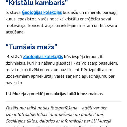
“Kristālu kambaris”
3. stāvā
Ģeoloģijas kolekcijās
būs iežu un minerālu paraugi,
kurus iepazīstot, varēs noteikt kristālu enerģētiku savai
motivācijai, koncentrācijai un iekšējam mieram un līdzsvara
atgūšanai.
“Tumšais mežs”
4. stāvā
Zooloģijas kolekcijās
būs iespēja ieraudzīt
dzīvniekus, kuri ir zināšanu glabātāji - dzīvo starp pasaulēm,
redz to, ko cilvēki neredz un auž likteni.
Pēc izpildītajiem
uzdevumiem apmeklētāji varēs saņemt apliecinājumu par
paveikto.
LU Muzeja apmeklējums akcijas laikā ir bez maksas.
Pasākumu laikā notiks fotografēšana – attēli var tikt
izmantoti sabiedrības informēšanai un publicitātei.
Sociālajos tīklos, daloties ar informāciju par LU Muzejā