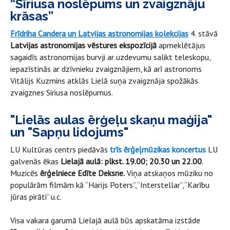
“Sīriusa noslēpums un zvaigznāju
krāsas”
Frīdriha Candera un Latvijas astronomijas kolekcijas
4. stāvā
Latvijas astronomijas vēstures ekspozīcijā
apmeklētājus
sagaidīs astronomijas burvji ar uzdevumu salikt teleskopu,
iepazīstinās ar dzīvnieku zvaigznājiem, kā arī astronoms
Vitālijs Kuzmins atklās Lielā suņa zvaigznāja spožākās
zvaigznes Siriusa noslēpumus.
"Lielās aulas ērģeļu skaņu maģija"
un "Sapņu lidojums"
LU Kultūras centrs piedāvās
trīs ērģeļmūzikas koncertus
LU
galvenās ēkas
Lielajā aulā:
plkst. 19.00; 20.30 un 22.00
.
Muzicēs
ērģelniece Edīte Deksne.
Viņa atskaņos mūziku no
populārām filmām kā “Harijs Poters”, “Interstellar”, “Karību
jūras pirāti”
u.c.
Visa vakara garumā Lielajā aulā būs apskatāma izstāde