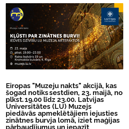
Eiropas "Muzeju nakts" akcijā, kas
šogad notiks sestdien, 23. maijā, no
plkst. 19.00 līdz 23.00. Latvijas
Universitātes (LU) Muzejs
piedāvās apmeklētājiem iejusties
zinātnes burvja lomā, iziet maģijas
pārbaudījumus un iepazīt