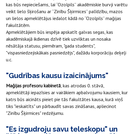
kas būs nepieciešams, lai “Ozolpils” akadēmiskie burvji varētu
veikt lielo šķirošanu ar “Zinību Šķirmices” palīdzību, mazos
un lielos apmeklētājus iedalot kādā no “Ozolpils” maģijas
fakultātēm.
Apmeklētājiem būs iespēja apskatīt galvas segas, kas
akadēmiskajā ikdienas dzīvē tiek uzvilktas un nosaka
nēsātāja statusu, piemēram, "gada students",
"vispasniedzejiskākais pasniedzējs", dažādu korporāciju deķeļi
u.c.
"Gudrības kausu izaicinājums"
Maģijas profesoru kabinetā
, kas atrodas 0. stāvā,
apmeklētāji iepazīsies ar vairākiem apbalvojumu kausiem, kur
katrs būs aicināts pieiet pie tās fakultātes kausa, kurā viņš
tiks "ieskaitīts" un pārbaudīt savas zināšanas, apliecinot
"Zinību Šķirmices" redzējumu.
"Es izgudroju savu teleskopu" un