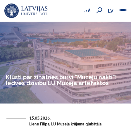
LV
Kļūsti par zinātnes burvi "Muzeju naktī"!
Iedves dzīvību LU Muzeja artefaktos
15.05.2026.
Liene Filipa, LU Muzeja krājuma glabātāja