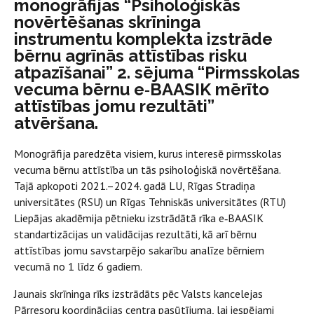
monogrāfijas “Psiholoģiskās
novērtēšanas skrīninga
instrumentu komplekta izstrāde
bērnu agrīnās attīstības risku
atpazīšanai” 2. sējuma “Pirmsskolas
vecuma bērnu e‑BAASIK mērīto
attīstības jomu rezultāti”
atvēršana.
Monogrāfija paredzēta visiem, kurus interesē pirmsskolas
vecuma bērnu attīstība un tās psiholoģiskā novērtēšana.
Tajā apkopoti 2021.–2024. gadā LU, Rīgas Stradiņa
universitātes (RSU) un Rīgas Tehniskās universitātes (RTU)
Liepājas akadēmija pētnieku izstrādātā rīka e‑BAASIK
standartizācijas un validācijas rezultāti, kā arī bērnu
attīstības jomu savstarpējo sakarību analīze bērniem
vecumā no 1 līdz 6 gadiem.
Jaunais skrīninga rīks izstrādāts pēc Valsts kancelejas
Pārresoru koordinācijas centra pasūtījuma, lai iespējami