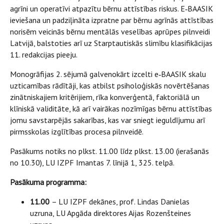
agrīni un operatīvi atpazītu bērnu attīstības riskus. E‑BAASIK
ieviešana un padziļināta izpratne par bērnu agrīnās attīstības
norisēm veicinās bērnu mentālās veselības aprūpes pilnveidi
Latvijā, balstoties arī uz Starptautiskās slimību klasifikācijas
11. redakcijas pieeju.
Monogrāfijas 2. sējumā galvenokārt izcelti e‑BAASIK skalu
uzticamības rādītāji, kas atbilst psiholoģiskās novērtēšanas
zinātniskajiem kritērijiem, rīka konverģentā, faktoriālā un
klīniskā validitāte, kā arī vairākas nozīmīgas bērnu attīstības
jomu savstarpējās sakarības, kas var sniegt ieguldījumu arī
pirmsskolas izglītības procesa pilnveidē.
Pasākums notiks no plkst. 11.00 līdz plkst. 13.00 (ierašanās
no 10.30), LU IZPF Imantas 7. līnijā 1, 325. telpā.
Pasākuma programma:
11.00
– LU IZPF dekānes, prof. Lindas Danielas
uzruna, LU Apgāda direktores Aijas Rozenšteines