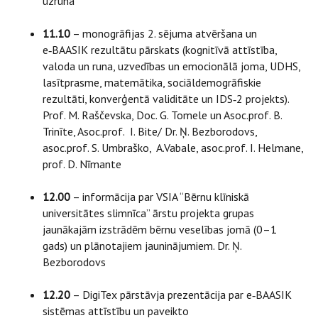
uzruna
11.10
– monogrāfijas 2. sējuma atvēršana un
e‑BAASIK rezultātu pārskats (kognitīvā attīstība,
valoda un runa, uzvedības un emocionālā joma, UDHS,
lasītprasme, matemātika, sociāldemogrāfiskie
rezultāti, konverģentā validitāte un IDS‑2 projekts).
Prof. M. Raščevska, Doc. G. Tomele un Asoc.prof. B.
Trinīte, Asoc.prof. I. Bite/ Dr. Ņ. Bezborodovs,
asoc.prof. S. Umbraško, A.Vabale, asoc.prof. I. Helmane,
prof. D. Nīmante
12.00
– informācija par VSIA “Bērnu klīniskā
universitātes slimnīca” ārstu projekta grupas
jaunākajām izstrādēm bērnu veselības jomā (0–1
gads) un plānotajiem jauninājumiem. Dr. Ņ.
Bezborodovs
12.20
– DigiTex pārstāvja prezentācija par e‑BAASIK
sistēmas attīstību un paveikto