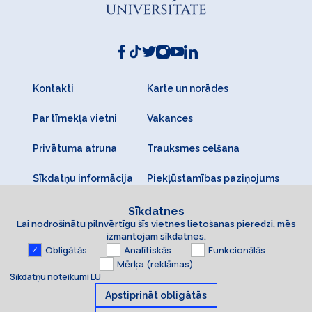
Kontakti
Karte un norādes
Par tīmekļa vietni
Vakances
Privātuma atruna
Trauksmes celšana
Sīkdatņu informācija
Piekļūstamības paziņojums
Sīkdatnes
Lai nodrošinātu pilnvērtīgu šīs vietnes lietošanas pieredzi, mēs
izmantojam sīkdatnes.
Obligātās
Analītiskās
Funkcionālās
Mērķa (reklāmas)
Sīkdatņu noteikumi LU
Apstiprināt obligātās