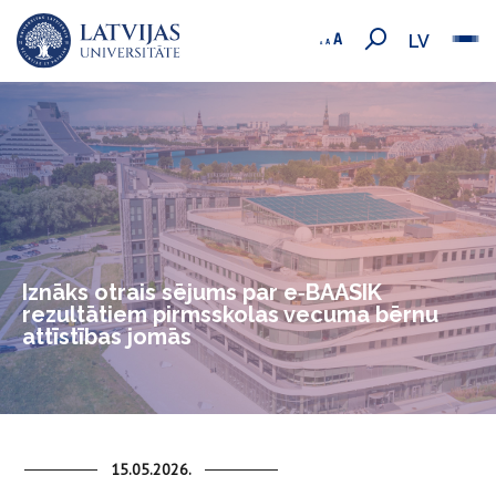
LV
Iznāks otrais sējums par e‑BAASIK
rezultātiem pirmsskolas vecuma bērnu
attīstības jomās
15.05.2026.