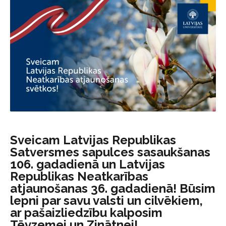
Sveicam Latvijas Republikas
Satversmes sapulces sasaukšanas
106. gadadienā un Latvijas
Republikas Neatkarības
atjaunošanas 36. gadadienā! Būsim
lepni par savu valsti un cilvēkiem,
ar pašaizliedzību kalposim
Tēvzemei un Zinātnei!