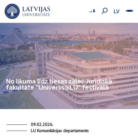
LV
No likuma līdz tiesas zālei: Juridiskā
fakultāte “Universs@LU” festivālā
09.02.2026.
LU Komunikācijas departaments