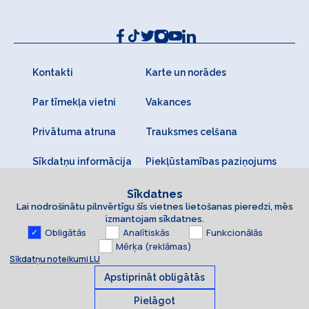
Kontakti
Karte un norādes
Par tīmekļa vietni
Vakances
Privātuma atruna
Trauksmes celšana
Sīkdatņu informācija
Piekļūstamības paziņojums
Sīkdatnes
Lai nodrošinātu pilnvērtīgu šīs vietnes lietošanas pieredzi, mēs
izmantojam sīkdatnes.
Obligātās
Analītiskās
Funkcionālās
Mērķa (reklāmas)
Sīkdatņu noteikumi LU
Apstiprināt obligātās
Pielāgot