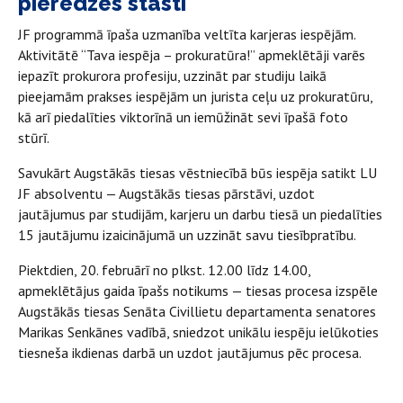
pieredzes stāsti
JF programmā īpaša uzmanība veltīta karjeras iespējām.
Aktivitātē “Tava iespēja – prokuratūra!” apmeklētāji varēs
iepazīt prokurora profesiju, uzzināt par studiju laikā
pieejamām prakses iespējām un jurista ceļu uz prokuratūru,
kā arī piedalīties viktorīnā un iemūžināt sevi īpašā foto
stūrī.
Savukārt Augstākās tiesas vēstniecībā būs iespēja satikt LU
JF absolventu — Augstākās tiesas pārstāvi, uzdot
jautājumus par studijām, karjeru un darbu tiesā un piedalīties
15 jautājumu izaicinājumā un uzzināt savu tiesībpratību.
Piektdien, 20. februārī no plkst. 12.00 līdz 14.00,
apmeklētājus gaida īpašs notikums — tiesas procesa izspēle
Augstākās tiesas Senāta Civillietu departamenta senatores
Marikas Senkānes vadībā, sniedzot unikālu iespēju ielūkoties
tiesneša ikdienas darbā un uzdot jautājumus pēc procesa.