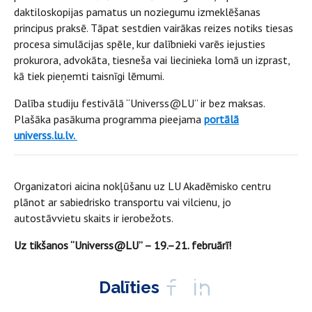
daktiloskopijas pamatus un noziegumu izmeklēšanas
principus praksē. Tāpat sestdien vairākas reizes notiks tiesas
procesa simulācijas spēle, kur dalībnieki varēs iejusties
prokurora, advokāta, tiesneša vai liecinieka lomā un izprast,
kā tiek pieņemti taisnīgi lēmumi.
Dalība studiju festivālā “Universs@LU” ir bez maksas.
Plašāka pasākuma programma pieejama
portālā
universs.lu.lv.
Organizatori aicina nokļūšanu uz LU Akadēmisko centru
plānot ar sabiedrisko transportu vai vilcienu, jo
autostāvvietu skaits ir ierobežots.
Uz tikšanos “Universs@LU” – 19.–21. februārī!
Dalīties