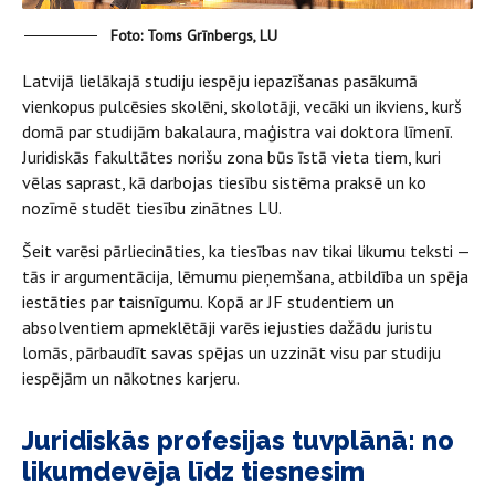
Foto: Toms Grīnbergs, LU
Latvijā lielākajā studiju iespēju iepazīšanas pasākumā
vienkopus pulcēsies skolēni, skolotāji, vecāki un ikviens, kurš
domā par studijām bakalaura, maģistra vai doktora līmenī.
Juridiskās fakultātes norišu zona būs īstā vieta tiem, kuri
vēlas saprast, kā darbojas tiesību sistēma praksē un ko
nozīmē studēt tiesību zinātnes LU.
Šeit varēsi pārliecināties, ka tiesības nav tikai likumu teksti —
tās ir argumentācija, lēmumu pieņemšana, atbildība un spēja
iestāties par taisnīgumu. Kopā ar JF studentiem un
absolventiem apmeklētāji varēs iejusties dažādu juristu
lomās, pārbaudīt savas spējas un uzzināt visu par studiju
iespējām un nākotnes karjeru.
Juridiskās profesijas tuvplānā: no
likumdevēja līdz tiesnesim