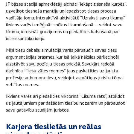
JF bāzes stacijā apmeklētāji aicināti “iekāpt tiesneša kurpēs”,
uzvelkot tiesneša mantiju un iepazīstot tiesas procesa
vadītāja lomu. Interaktīvā aktivitātē “Uzraksti savu likumu”
ikviens varēs izmēģināt spēkus likumdošanā — veidot savu
likumu, ierosināt grozījumus un piedalīties balsošanā par
interesantāko ideju.
Mini tiesu debašu simulācijā varēs pārbaudīt savas tiesu
argumentācijas prasmes, kur īsā laikā nāksies pārliecinoši
aizstāvēt savu pozīciju tiesas priekšā. Savukārt radošā
darbnīca “Tiesu zāles memes” ļaus paskatīties uz jurista
profesiju ar humora devu, veidojot asprātīgas juristu tēmai
veltītas memes.
Ikviens varēs arī piedalīties viktorīnā “Likuma rats”, atbildot
uz jautājumiem par dažādām tiesību nozarēm un pārbaudot
savu gatavību studijām juristos.
Karjera tieslietās un reālas