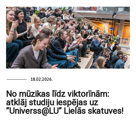
18.02.2026.
No mūzikas līdz viktorīnām:
atklāj studiju iespējas uz
“Universs@LU” Lielās skatuves!