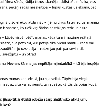
ad filma sākās, rādīja titrus, skanēja atbilstoša mūzika, viss
krāna, pēkšņi radās nesakritība – lūpas kustas uz ekrāna, bet
ēģināju šo efektu atdarināt – ņēmu divus televizorus, mainīju
em ir saprast, ko tieši viņi šādos apstākļos redz un dzird.
umu – kāpēc vispār pētīt maņas, kāda tam ir nozīme reālajā
ātē, bija pētnieki, kuri pētīja tikai vienu maņu – redzi vai
audētāji, jo uzskatīja – redze jau pati par sevi ir tik
su sarežģītu – un otrādi.
zmu. Neviens šīs maņas nepētīja mijiedarbībā – tā bija iespēja
ienas maņas kontekstā, jau bija veikti. Tāpēc bija viegli
nest uz citu vai apvienot, lai redzētu, kā tās darbojas kopā.
 jūsuprāt, ir ētiskā robeža starp zinātnisko atklājumu
olūkos?