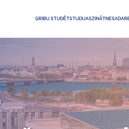
GRIBU STUDĒT
STUDIJAS
ZINĀTNE
SADAR