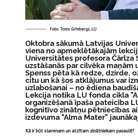
Foto: Toms Grīnbergs, LU
Oktobra sākumā Latvijas Univers
viena no apmeklētākajām lekci
Universitātes profesora Čārlza
uzstāšanās par cilvēka maņām 
Spenss pēta kā redze, dzirde, o
citu un kā šos atklājumus var i
uzlabošanai – no ēdiena baudīša
Lekcija notika LU fonda cikla "A
organizēšanā īpaša pateicība L
kognitīvo zinātņu pētniecības a
izdevuma "Alma Mater" jaunākaj
Kā ir būt slavenam un atzītam zinātniekam pasaulē?