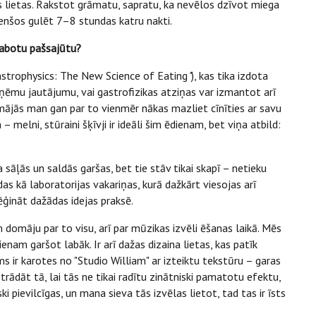
 lietas. Rakstot grāmatu, sapratu, ka nevēlos dzīvot miega
enšos gulēt 7–8 stundas katru nakti.
labotu pašsajūtu?
astrophysics: The New Science of Eating
"
), kas tika izdota
saņēmu jautājumu, vai gastrofizikas atziņas var izmantot arī
 mājās man gan par to vienmēr nākas mazliet cīnīties ar savu
– melni, stūraini šķīvji ir ideāli šim ēdienam, bet viņa atbild:
na sāļās un saldās garšas, bet tie stāv tikai skapī – netieku
das kā laboratorijas vakariņas, kurā dažkārt viesojas arī
mēģināt dažādas idejas praksē.
m domāju par to visu, arī par mūzikas izvēli ēšanas laikā. Mēs
am garšot labāk. Ir arī dažas dizaina lietas, kas patīk
 ir karotes no "Studio William" ar izteiktu tekstūru – garas
trādāt tā, lai tās ne tikai radītu zinātniski pamatotu efektu,
ki pievilcīgas, un mana sieva tās izvēlas lietot, tad tas ir īsts