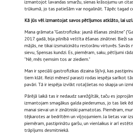
izmantojot lavandas smaržu, sienas krāsojumu un citas
trūkumā, jo tas patiešām var nogalināt. Tāpēc tagad c
Kā jūs vēl izmantojat savos pētījumos atklāto, lai uz
Mana grāmata "Gastrofizika: jaunā ēšanas zinātne" ("G
2017. gadā, bija pilnībā veltīta ēšanas zinātnei. Bieži 
mājās, ne tikai izsmalcinātu restorānu virtuvēs. Savās
sievu, Spensas kundzi. Es, piemēram, saku, pētījumi rāda 
"Nē, mēs ņemsim tos ar ziediem."
Man ir speciāli gastrofizikas dizaina šķīvji, kas pastipri
tiem klāt. Reizi mēnesī parasti rodas iespēja sarīkot tā
pavāri. Tā ir iespēja izvilkt rotaļlietas no skapja un iz
Pārējā laikā tas ir nedaudz sarežģītāk, taču es joprojā
izmantojam smagākus galda piederumus, jo tas liek ēdien
manai sievai un ir zinātniski pamatotas. Piemēram, mums
tējkarotes ar bedrītēm un viļņojumiem. Ja lietas var izs
piemēram, pastiprinātu garšu, un vienlaikus ir arī estētis
trāpījums desmitniekā.