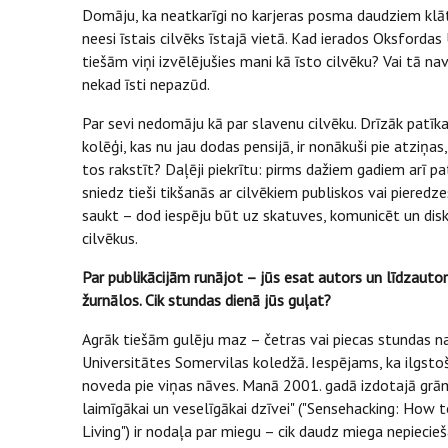
Domāju, ka neatkarīgi no karjeras posma daudziem kl
neesi īstais cilvēks īstajā vietā. Kad ierados Oksfordas
tiešām viņi izvēlējušies mani kā īsto cilvēku? Vai tā na
nekad īsti nepazūd.
Par sevi nedomāju kā par slavenu cilvēku. Drīzāk patīkam
kolēģi, kas nu jau dodas pensijā, ir nonākuši pie atziņa
tos rakstīt? Daļēji piekrītu: pirms dažiem gadiem arī pa
sniedz tieši tikšanās ar cilvēkiem publiskos vai piered
saukt – dod iespēju būt uz skatuves, komunicēt un dis
cilvēkus.
Par publikācijām runājot – jūs esat autors un līdzauto
žurnālos. Cik stundas dienā jūs guļat?
Agrāk tiešām gulēju maz – četras vai piecas stundas nak
Universitātes Somervilas koledžā
.
Iespējams, ka ilgsto
noveda pie viņas nāves. Manā 2001. gadā izdotajā gr
laimīgākai un veselīgākai dzīvei" ("Sensehacking: How 
Living") ir nodaļa par miegu – cik daudz miega nepieci