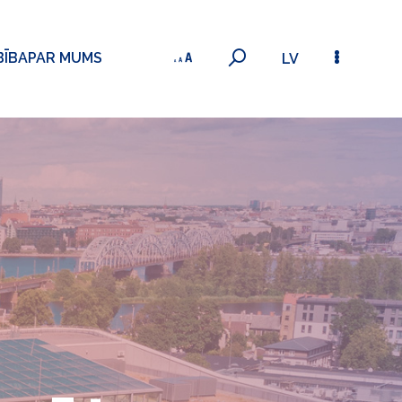
BĪBA
PAR MUMS
LV