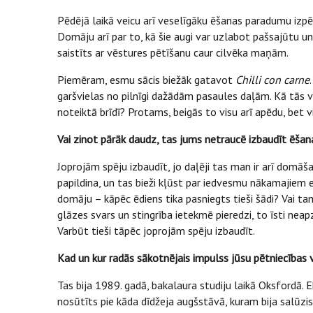
Pēdējā laikā veicu arī veselīgāku ēšanas paradumu izpē
Domāju arī par to, kā šie augi var uzlabot pašsajūtu u
saistīts ar vēstures pētīšanu caur cilvēka maņām.
Piemēram, esmu sācis biežāk gatavot
Chilli con carne
garšvielas no pilnīgi dažādām pasaules daļām. Kā tās v
noteiktā brīdī? Protams, beigās to visu arī apēdu, bet vi
Vai zinot pārāk daudz, tas jums netraucē izbaudīt ēša
Joprojām spēju izbaudīt, jo daļēji tas man ir arī domāš
papildina, un tas bieži kļūst par iedvesmu nākamajiem e
domāju – kāpēc ēdiens tika pasniegts tieši šādi? Vai tam
glāzes svars un stingrība ietekmē pieredzi, to īsti neap
Varbūt tieši tāpēc joprojām spēju izbaudīt.
Kad un kur radās sākotnējais impulss jūsu pētniecības 
Tas bija 1989. gadā, bakalaura studiju laikā Oksfordā. E
nosūtīts pie kāda dīdžeja augšstāvā, kuram bija salūzis 