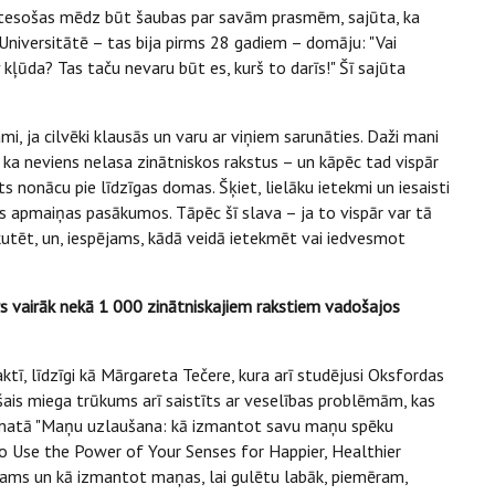
ātesošas mēdz būt šaubas par savām prasmēm, sajūta, ka
 Universitātē – tas bija pirms 28 gadiem – domāju: "Vai
v kļūda? Tas taču nevaru būt es, kurš to darīs!" Šī sajūta
i, ja cilvēki klausās un varu ar viņiem sarunāties. Daži mani
s, ka neviens nelasa zinātniskos rakstus – un kāpēc tad vispār
ts nonācu pie līdzīgas domas. Šķiet, lielāku ietekmi un iesaisti
zes apmaiņas pasākumos. Tāpēc šī slava – ja to vispār var tā
kutēt, un, iespējams, kādā veidā ietekmēt vai iedvesmot
rs vairāk nekā 1 000 zinātniskajiem rakstiem vadošajos
tī, līdzīgi kā Mārgareta Tečere, kura arī studējusi Oksfordas
šais miega trūkums arī saistīts ar veselības problēmām, kas
āmatā "Maņu uzlaušana: kā izmantot savu maņu spēku
to Use the Power of Your Senses for Happier, Healthier
ešams un kā izmantot maņas, lai gulētu labāk, piemēram,