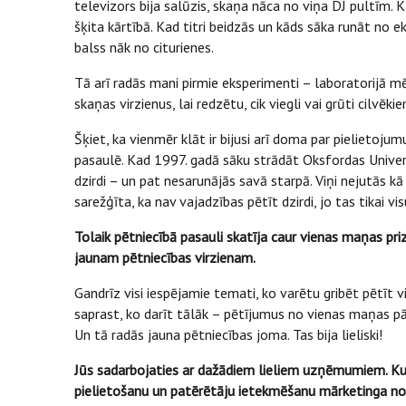
televizors bija salūzis, skaņa nāca no viņa DJ pultīm. K
šķita kārtībā. Kad titri beidzās un kāds sāka runāt no e
balss nāk no citurienes.
Tā arī radās mani pirmie eksperimenti – laboratorijā m
skaņas virzienus, lai redzētu, cik viegli vai grūti cilvēki
Šķiet, ka vienmēr klāt ir bijusi arī doma par pielietoj
pasaulē. Kad 1997. gadā sāku strādāt Oksfordas Universit
dzirdi – un pat nesarunājās savā starpā. Viņi nejutās kā z
sarežģīta, ka nav vajadzības pētīt dzirdi, jo tas tikai vi
Tolaik pētniecībā pasauli skatīja caur vienas maņas pri
jaunam pētniecības virzienam.
Gandrīz visi iespējamie temati, ko varētu gribēt pētīt v
saprast, ko darīt tālāk – pētījumus no vienas maņas pār
Un tā radās jauna pētniecības joma. Tas bija lieliski!
Jūs sadarbojaties ar dažādiem lieliem uzņēmumiem. Kur,
pielietošanu un patērētāju ietekmēšanu mārketinga n