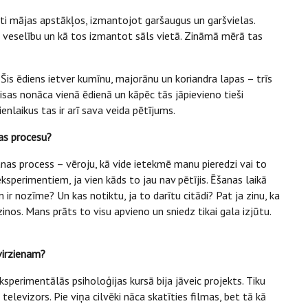
ti mājas apstākļos, izmantojot garšaugus un garšvielas.
n veselību un kā tos izmantot sāls vietā. Zināmā mērā tas
. Šis ēdiens ietver kumīnu, majorānu un koriandra lapas – trīs
isas nonāca vienā ēdienā un kāpēc tās jāpievieno tieši
enlaikus tas ir arī sava veida pētījums.
nas procesu?
anas process – vēroju, kā vide ietekmē manu pieredzi vai to
ksperimentiem, ja vien kāds to jau nav pētījis. Ēšanas laikā
 ir nozīme? Un kas notiktu, ja to darītu citādi? Pat ja zinu, ka
zinos. Mans prāts to visu apvieno un sniedz tikai gala izjūtu.
virzienam?
ksperimentālās psiholoģijas kursā bija jāveic projekts. Tiku
televizors. Pie viņa cilvēki nāca skatīties filmas, bet tā kā