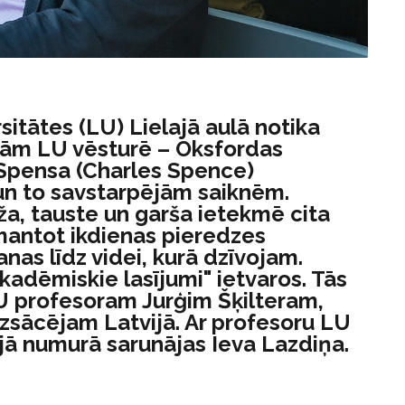
itātes (LU) Lielajā aulā notika
jām LU vēsturē – Oksfordas
 Spensa (Charles Spence)
un to savstarpējām saiknēm.
ža, tauste un garša ietekmē cita
zmantot ikdienas pieredzes
nas līdz videi, kurā dzīvojam.
kadēmiskie lasījumi" ietvaros. Tās
U profesoram Jurģim Šķilteram,
izsācējam Latvijā. Ar profesoru LU
ā numurā sarunājas Ieva Lazdiņa.