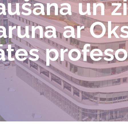
aušana un z
aruna ar Ok
ātes profes