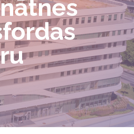
inātnes
sfordas
oru