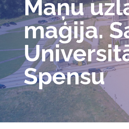
Maņu uzl
maģija. S
Universit
Spensu