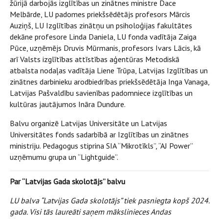
žūrijā darbojās izglītības un zinātnes ministre Dace
Melbārde, LU padomes priekšsēdētājs profesors Mārcis
Auziņš, LU Izglītības zinātņu un psiholoģijas fakultātes
dekāne profesore Linda Daniela, LU fonda vadītāja Zaiga
Pūce, uzņēmējs Druvis Mūrmanis, profesors Ivars Lācis, kā
arī Valsts izglītības attīstības aģentūras Metodiskā
atbalsta nodaļas vadītāja Liene Trūpa, Latvijas Izglītības un
zinātnes darbinieku arodbiedrības priekšsēdētāja Inga Vanaga,
Latvijas Pašvaldību savienības padomniece izglītības un
kultūras jautājumos Ināra Dundure.
Balvu organizē Latvijas Universitāte un Latvijas
Universitātes fonds sadarbībā ar Izglītības un zinātnes
ministriju. Pedagogus stiprina SIA “Mikrotīkls”, “AJ Power”
uzņēmumu grupa un “Lightguide”.
Par “Latvijas Gada skolotājs” balvu
LU balva “Latvijas Gada skolotājs” tiek pasniegta kopš 2024.
gada. Visi tās laureāti saņem mākslinieces Andas