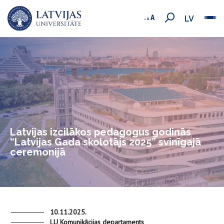
LV
Latvijas izcilākos pedagogus godinās
“Latvijas Gada skolotājs 2025” svinīgajā
ceremonijā
10.11.2025.
LU Komunikācijas departaments