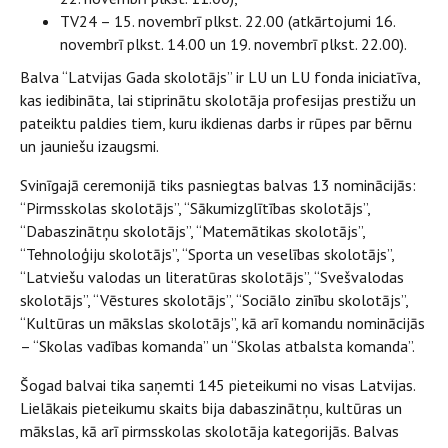
TV24 – 15. novembrī plkst. 22.00 (atkārtojumi 16.
novembrī plkst. 14.00 un 19. novembrī plkst. 22.00).
Balva “Latvijas Gada skolotājs” ir LU un LU fonda iniciatīva,
kas iedibināta, lai stiprinātu skolotāja profesijas prestižu un
pateiktu paldies tiem, kuru ikdienas darbs ir rūpes par bērnu
un jauniešu izaugsmi.
Svinīgajā ceremonijā tiks pasniegtas balvas 13 nominācijās:
“Pirmsskolas skolotājs”, “Sākumizglītības skolotājs”,
“Dabaszinātņu skolotājs”, “Matemātikas skolotājs”,
“Tehnoloģiju skolotājs”, “Sporta un veselības skolotājs”,
“Latviešu valodas un literatūras skolotājs”, “Svešvalodas
skolotājs”, “Vēstures skolotājs”, “Sociālo zinību skolotājs”,
“Kultūras un mākslas skolotājs”, kā arī komandu nominācijās
– “Skolas vadības komanda” un “Skolas atbalsta komanda”.
Šogad balvai tika saņemti 145 pieteikumi no visas Latvijas.
Lielākais pieteikumu skaits bija dabaszinātņu, kultūras un
mākslas, kā arī pirmsskolas skolotāja kategorijās. Balvas