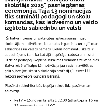
skolotājs 2025” pasniegšanas
ceremonija. Tajā 13 nominācijās
tiks sumināti pedagogi un skolu
komandas, kas iedvesmo un veido
izglītotu sabiedrību un valsti.
“Šī balva ir cieņas un pateicības apliecinājums mūsu
skolotājiem – cilvēkiem, kuru darbs ir gudrības un izglītotas
sabiedrības un valsts pamats. Lielais nominantu skaits ir
apliecinājums tam, ka Latvijā ir spēcīga, radoša un misijai
uzticīga pedagogu kopiena, kurai mēs vēlamies teikt paldies.
Balva reizē arī kalpo kā motivācija jauniešiem izvēlēties
grūto, bet ļoti skaisto skolotāja profesiju,” uzsver
LU
rektors profesors
Gundars Bērziņš.
Plašākai sabiedrībai būs iespēja sekot līdzi pasākumam
televīzijā:
ReTV – 15. novembrī plkst. 22.00 (atkārtojumi 16. un
22. novembrī plkst. 11.00),