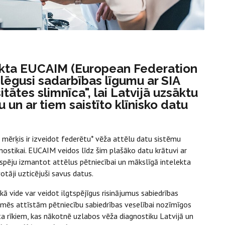
jekta EUCAIM (European Federation
lēgusi sadarbības līgumu ar SIA
tātes slimnīca", lai Latvijā uzsāktu
un ar tiem saistīto klīnisko datu
a mērķis ir izveidot federētu* vēža attēlu datu sistēmu
gnostikai. EUCAIM veidos līdz šim plašāko datu krātuvi ar
espēju izmantot attēlus pētniecībai un mākslīgā intelekta
otāji uzticējuši savus datus.
ā vide var veidot ilgtspējīgus risinājumus sabiedrības
 mēs attīstām pētniecību sabiedrības veselībai nozīmīgos
ta rīkiem, kas nākotnē uzlabos vēža diagnostiku Latvijā un