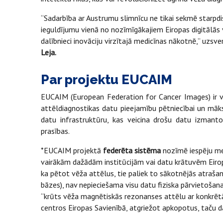
“Sadarbība ar Austrumu slimnīcu ne tikai sekmē starpdis
ieguldījumu vienā no nozīmīgākajiem Eiropas digitālās 
dalībnieci inovāciju virzītajā medicīnas nākotnē,” uzsve
Leja.
Par projektu EUCAIM
EUCAIM (European Federation for Cancer Images) ir vē
attēldiagnostikas datu pieejamību pētniecībai un māks
datu infrastruktūru, kas veicina drošu datu izmant
prasības.
*EUCAIM projektā
federēta sistēma
nozīmē iespēju mek
vairākām dažādām institūcijām vai datu krātuvēm Eiro
ka pētot vēža attēlus, tie paliek to sākotnējās atrašan
bāzes), nav nepieciešama visu datu fiziska pārvietošana
“krūts vēža magnētiskās rezonanses attēlu ar konkrē
centros Eiropas Savienībā, atgriežot apkopotus, taču d