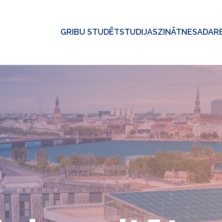
GRIBU STUDĒT
STUDIJAS
ZINĀTNE
SADAR