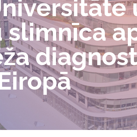
Universitāte
 slimnīca a
ža diagnost
 Eiropā