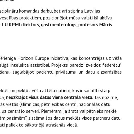
ciplināru komandas darbu, bet arī stiprina Latvijas
veselības projektiem, pozicionējot mūsu valsti kā aktīvu
r
LU KPMI direktors, gastroenterologs, profesors Mārcis
rienīga Horizon Europe iniciatīva, kas koncentrējas uz vēža
līgā intelekta attīstībai. Projekts paredz izveidot federētu*
ošanu, saglabājot pacientu privātumu un datu aizsardzības
lēt un piekļūt vēža attēlu datiem, kas ir sadalīti starp
pā,
neuzkrājot visus datus vienā centrālā vietā
. Tas nozīmē,
ās vietās (slimnīcas, pētniecības centri, nacionālās datu
 uz centrālo serveri. Piemēram, ja ārsts vai pētnieks meklē
tām pazīmēm”, sistēma šos datus meklēs visos partneru datu
ati paliek to sākotnējā atrašanās vietā.