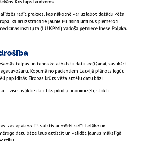
dekāns Kristaps Jaudzems.
palīdzēs radīt prakses, kas nākotnē var uzlabot dažādu vēža
pā, kā arī izstrādātie jaunie MI risinājumi būs piemēroti
 medicīnas institūta (LU KPMI) vadošā pētniece Inese Poļaka.
drošība
ešamās telpas un tehnisko atbalstu datu iegūšanai, savukārt
u sagatavošanu. Kopumā no pacientiem Latvijā plānots iegūt
i papildinās Eiropas krūts vēža attēlu datu bāzi.
– visi savāktie dati tiks pilnībā anonimizēti, strikti
vas, kas apvieno ES valstis ar mērķi radīt lielāko un
mēroga datu bāze ļaus attīstīt un validēt jaunus mākslīgā
nostiku.