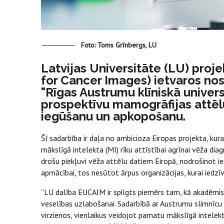
Foto: Toms Grīnbergs, LU
Latvijas Universitāte (LU) pro
for Cancer Images) ietvaros nos
"Rīgas Austrumu klīniskā universi
prospektīvu mamogrāfijas attēlu 
iegūšanu un apkopošanu.
Šī sadarbība ir daļa no ambicioza Eiropas projekta, kur
mākslīgā intelekta (MI) rīku attīstībai agrīnai vēža dia
drošu piekļuvi vēža attēlu datiem Eiropā, nodrošinot i
apmācībai, tos nesūtot ārpus organizācijas, kurai iedzīv
“LU dalība EUCAIM ir spilgts piemērs tam, kā akadēmisk
veselības uzlabošanai. Sadarbībā ar Austrumu slimnīcu
virzienos, vienlaikus veidojot pamatu mākslīgā intelek