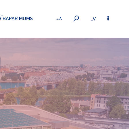
BĪBA
PAR MUMS
LV