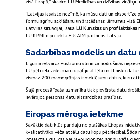
visā Eiropā,” skaidro
LU Medicīnas un dzīvības zinātņu 
"Latvijas iesaiste nozīmē, ka mūsu dati un ekspertīze 
formu agrīnu atklāšanu un ārstēšanas lēmumus visā Eiro
Latvijas situācijai," saka
LU Klīniskās un profilaktiskās
LU KPMI ir projekta EUCAIM partneris Latvijā.
Sadarbības modelis un datu 
Līguma ietvaros Austrumu slimnīca nodrošinās nepieci
LU pētnieki veiks mamogrāfiju attēlu un klīnisko dat
vismaz 200 mamogrāfijas izmeklējumu datus, kuru attēl
Šajā procesā īpaša uzmanība tiek pievērsta datu drošībai 
ievērojot personas datu aizsardzības prasības.
Eiropas mēroga ietekme
Savāktie dati kļūs par daļu no plašākas Eiropas iniciatī
kvalitatīvāko vēža attēlu datu kopu pētniecībai. Šāda 
intelekta rīkus, kas var revolucionizēt agrīnu vēža diag