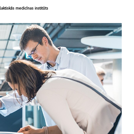
laktiskās medicīnas institūts