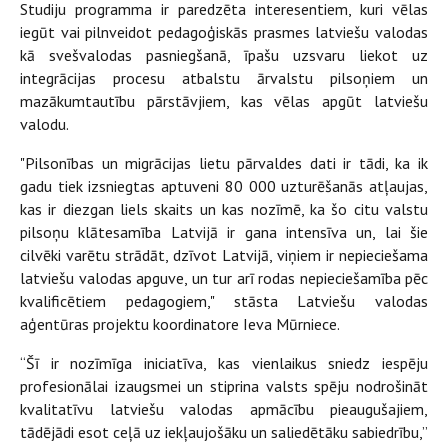
Studiju programma ir paredzēta interesentiem, kuri vēlas
iegūt vai pilnveidot pedagoģiskās prasmes latviešu valodas
kā svešvalodas pasniegšanā, īpašu uzsvaru liekot uz
integrācijas procesu atbalstu ārvalstu pilsoņiem un
mazākumtautību pārstāvjiem, kas vēlas apgūt latviešu
valodu.
"Pilsonības un migrācijas lietu pārvaldes dati ir tādi, ka ik
gadu tiek izsniegtas aptuveni 80 000 uzturēšanās atļaujas,
kas ir diezgan liels skaits un kas nozīmē, ka šo citu valstu
pilsoņu klātesamība Latvijā ir gana intensīva un, lai šie
cilvēki varētu strādāt, dzīvot Latvijā, viņiem ir nepieciešama
latviešu valodas apguve, un tur arī rodas nepieciešamība pēc
kvalificētiem pedagogiem," stāsta Latviešu valodas
aģentūras projektu koordinatore Ieva Mūrniece.
“Šī ir nozīmīga iniciatīva, kas vienlaikus sniedz iespēju
profesionālai izaugsmei un stiprina valsts spēju nodrošināt
kvalitatīvu latviešu valodas apmācību pieaugušajiem,
tādējādi esot ceļā uz iekļaujošāku un saliedētāku sabiedrību,”