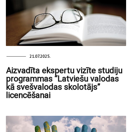
21.07.2025.
Aizvadīta ekspertu vizīte studiju
programmas “Latviešu valodas
kā svešvalodas skolotājs”
licencēšanai