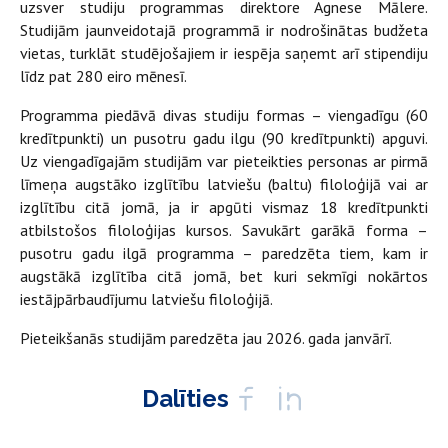
uzsver studiju programmas direktore Agnese Mālere.
Studijām jaunveidotajā programmā ir nodrošinātas budžeta
vietas, turklāt studējošajiem ir iespēja saņemt arī stipendiju
līdz pat 280 eiro mēnesī.
Programma piedāvā divas studiju formas – viengadīgu (60
kredītpunkti) un pusotru gadu ilgu (90 kredītpunkti) apguvi.
Uz viengadīgajām studijām var pieteikties personas ar pirmā
līmeņa augstāko izglītību latviešu (baltu) filoloģijā vai ar
izglītību citā jomā, ja ir apgūti vismaz 18 kredītpunkti
atbilstošos filoloģijas kursos. Savukārt garākā forma –
pusotru gadu ilgā programma – paredzēta tiem, kam ir
augstākā izglītība citā jomā, bet kuri sekmīgi nokārtos
iestājpārbaudījumu latviešu filoloģijā.
Pieteikšanās studijām paredzēta jau 2026. gada janvārī.
Dalīties