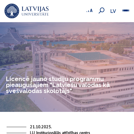
LV
Licencē jauno studiju programmu
pieaugušajiem "Latviešu valodas kā
svešvalodas skolotājs"
21.10.2025.
LU Institucionālās attīstības centrs