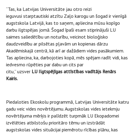
“Tas, ka Latvijas Universitāte jau otro reizi
ieguvusi starptautiski atzītu Zaļo karogu un šogad ir vienīgā
augstskola Latvijā, kas to saņem, apliecina mūsu kopīgo
darbu ilgtspējas jomā. Šogad īpaši esam stiprinājuši LU
saimes saliedētību un noturību, veicinot bioloģisko
daudzveidību ar pilsētas pļavām un kopienas dārzu
Akadēmiskajā centrā, kā arī ar dažādiem vides pasākumiem.
Tas apliecina, ka, darbojoties kopā, mēs spējam radīt vidi, kas
iedvesmo rūpēties par dabu un cits par
citu,” uzsver
LU Ilgtspējīgas attīstības vadītājs Renārs
Kairis.
Piedaloties Ekoskolu programmā, Latvijas Universitāte katru
gadu veic vides novērtējumu. Augstskolas vides ietekmju
novērtējuma mērķis ir palīdzēt turpmāk LU Ekopadomei
izvēlēties atbilstošu prioritāro tēmu un izstrādāt
augstskolas vides situācijai piemērotu rīcības plānu, kas