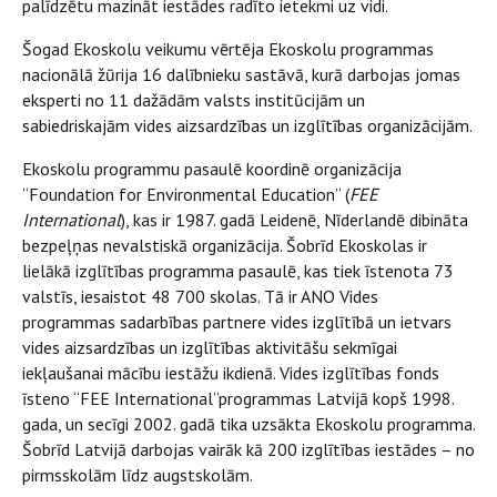
palīdzētu mazināt iestādes radīto ietekmi uz vidi.
Šogad Ekoskolu veikumu vērtēja Ekoskolu programmas
nacionālā žūrija 16 dalībnieku sastāvā, kurā darbojas jomas
eksperti no 11 dažādām valsts institūcijām un
sabiedriskajām vides aizsardzības un izglītības organizācijām.
Ekoskolu programmu pasaulē koordinē organizācija
“Foundation for Environmental Education” (
FEE
International
), kas ir 1987. gadā Leidenē, Nīderlandē dibināta
bezpeļņas nevalstiskā organizācija. Šobrīd Ekoskolas ir
lielākā izglītības programma pasaulē, kas tiek īstenota 73
valstīs, iesaistot 48 700 skolas. Tā ir ANO Vides
programmas sadarbības partnere vides izglītībā un ietvars
vides aizsardzības un izglītības aktivitāšu sekmīgai
iekļaušanai mācību iestāžu ikdienā. Vides izglītības fonds
īsteno “FEE International”programmas Latvijā kopš 1998.
gada, un secīgi 2002. gadā tika uzsākta Ekoskolu programma.
Šobrīd Latvijā darbojas vairāk kā 200 izglītības iestādes – no
pirmsskolām līdz augstskolām.