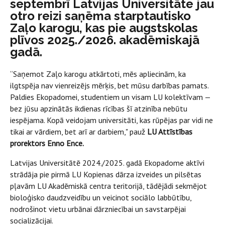
septembrī Latvijas Universitāte jau
otro reizi saņēma starptautisko
Zaļo karogu, kas pie augstskolas
plīvos 2025./2026. akadēmiskajā
gadā.
“Saņemot Zaļo karogu atkārtoti, mēs apliecinām, ka
ilgtspēja nav vienreizējs mērķis, bet mūsu darbības pamats.
Paldies Ekopadomei, studentiem un visam LU kolektīvam —
bez jūsu apzinātās ikdienas rīcības šī atzinība nebūtu
iespējama. Kopā veidojam universitāti, kas rūpējas par vidi ne
tikai ar vārdiem, bet arī ar darbiem," pauž
LU Attīstības
prorektors Enno Ence.
Latvijas Universitātē 2024./2025. gadā Ekopadome aktīvi
strādāja pie pirmā LU Kopienas dārza izveides un pilsētas
pļavām LU Akadēmiskā centra teritorijā, tādējādi sekmējot
bioloģisko daudzveidību un veicinot sociālo labbūtību,
nodrošinot vietu urbānai dārzniecībai un savstarpējai
socializācijai.