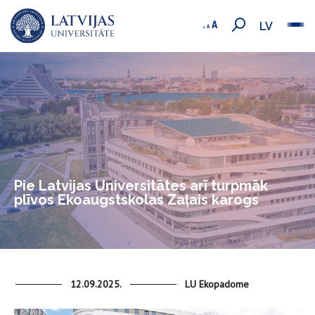
LV
Pie Latvijas Universitātes arī turpmāk
plīvos Ekoaugstskolas Zaļais karogs
12.09.2025.
LU Ekopadome