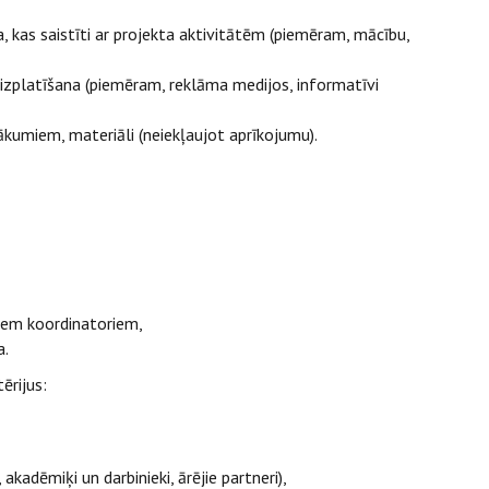
, kas saistīti ar projekta aktivitātēm (piemēram, mācību,
 izplatīšana (piemēram, reklāma medijos, informatīvi
kumiem, materiāli (neiekļaujot aprīkojumu).
iem koordinatoriem,
a.
tērijus:
akadēmiķi un darbinieki, ārējie partneri),