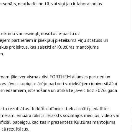
āls, neatkarīgi no tā, vai viņi jau ir laboratorijas
ieteikumu var iesniegt, nosūtot e-pastu uz
rējiem partneriem ir jāiekļauj pieteikumā viņu statuss un
iskus projektus, kas saistīti ar Kultūras mantojuma
m.
mam jāietver vismaz divi FORTHEM alianses partneri un
es jāveic kopīgi ar ārējo partneri vai iekšējiem (universitāšu)
asniedzamiem, īstenošana un atskaite jāveic līdz 2026. gada
ta rezultātus. Turklāt dalībnieki tiek aicināti piedalīties
mēram, emuāra raksts, ieraksts sociālajos medijos, video vai
oficiāli pabeigtu, kad tas ir prezentēts Kultūras mantojuma
 tā rezultātus.