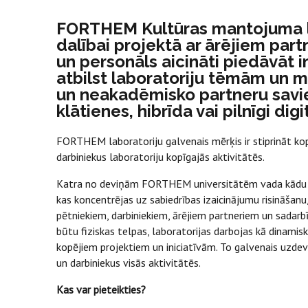
FORTHEM Kultūras mantojuma lab
dalībai projektā ar ārējiem pa
un personāls aicināti piedāvāt 
atbilst laboratoriju tēmām un 
un neakadēmisko partneru savien
klātienes, hibrīda vai pilnīgi di
FORTHEM laboratoriju galvenais mērķis ir stiprināt kop
darbiniekus laboratoriju kopīgajās aktivitātēs.
Katra no deviņām FORTHEM universitātēm vada kādu labo
kas koncentrējas uz sabiedrības izaicinājumu risināšan
pētniekiem, darbiniekiem, ārējiem partneriem un sadarbī
būtu fiziskas telpas, laboratorijas darbojas kā dinamiska
kopējiem projektiem un iniciatīvām. To galvenais uzdev
un darbiniekus visās aktivitātēs.
Kas var pieteikties?