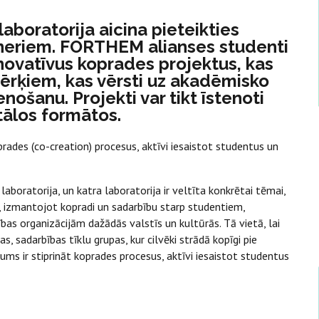
oratorija aicina pieteikties
rtneriem. FORTHEM alianses studenti
inovatīvus koprades projektus, kas
mērķiem, kas vērsti uz akadēmisko
ošanu. Projekti var tikt īstenoti
gitālos formātos.
rades (co-creation) procesus, aktīvi iesaistot studentus un
ratorija, un katra laboratorija ir veltīta konkrētai tēmai,
u, izmantojot kopradi un sadarbību starp studentiem,
bas organizācijām dažādās valstīs un kultūrās. Tā vietā, lai
s, sadarbības tīklu grupas, kur cilvēki strādā kopīgi pie
ums ir stiprināt koprades procesus, aktīvi iesaistot studentus