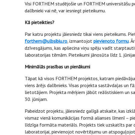
Visi FORTHEM studējošie un FORTHEM universitāšu person
dalībnieki vai nē, var iesniegt pieteikumu.
Kā pieteikties?
Par katru projektu jāiesniedz tikai viens pieteikums. P
forthem@ulbsibiu.ro
, izmantojot
pievienoto formu
. Ā
dzīvesgājums, kas apliecina viņu spēju vadīt starptaut
laboratorijas tēmām. Pieteikumi jānosūta līdz 1. jūnija
Minimālās prasības un pienākumi
Tāpat kā visos FORTHEM projektos, katram piedāvāju
viens ārējs dalībnieks. Visas projekta sastāvdaļas un fāz
lietotājiem. Projekta mērķiem jābūt reālistiskiem un s
30. jūnijam.
Pabeidzot projektu, jāiesniedz galīgā atskaite, kas izklās
vismaz vienā komunikācijas formā alianses līmenī – pie
līdzīga formāta materiāls. Projekts tiek uzskatīts par 
laboratorijai, pievienojot novērtējumu un atspoguļojot