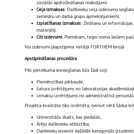
sociālās apdrošināšanas maksājumi.
Ceļa izmaksas
: Dalībnieku ceļa izdevumu segšana
semināru un darba grupu apmeklējumiem).
Izplatīšanas izmaksas
: Zināšanu un informācijas
materiāli).
Citi izdevumi
: Piemēram, telpu noma lieliem pasā
Visi izdevumi jāapstiprina vietējā FORTHEM birojā.
Apstiprināšanas procedūra
Pēc pieteikuma iesniegšanas būs šādi soļi:
Piemērotības pārbaude,
Satura izvērtējums no laboratorijas akadēmiskaj
Izmaksu izvērtējums no administratīvā personāl
Projekta kvalitāte tiks izvērtēta, ņemot vērā šādus kri
Universitāšu skaits, kas piedalās,
Ārējo dalībnieku atbilstība,
Darbinieku iesaiste dažādās kategorijās (studenti, 