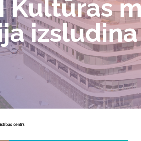
Kultūras 
ija izsludina
īstības centrs