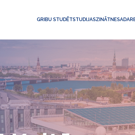
GRIBU STUDĒT
STUDIJAS
ZINĀTNE
SADAR