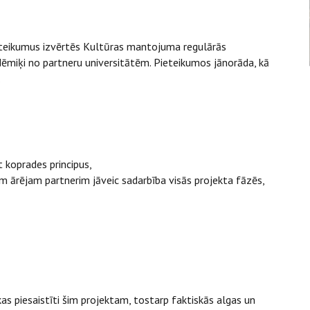
Pieteikumus izvērtēs Kultūras mantojuma regulārās
adēmiķi no partneru universitātēm. Pieteikumos jānorāda, kā
.
 koprades principus,
ārējam partnerim jāveic sadarbība visās projekta fāzēs,
kas piesaistīti šim projektam, tostarp faktiskās algas un