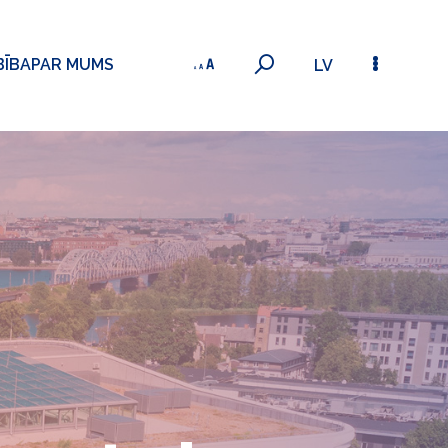
BĪBA
PAR MUMS
LV