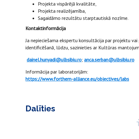
Projekta vispārējā kvalitāte,
Projekta realizējamība,
Sagaidāmo rezultātu starptautiskā nozīme.
Kontaktinformācija
Ja nepieciešama ekspertu konsultācija par projektu va
identificēšanā, lūdzu, sazinieties ar Kultūras mantoju
dainel.hunyadi@ulbsibiu.ro
;
anca.serban@ulbsibiu.ro
Informācija par laboratorijām:
https://www.forthem-alliance.eu/objectives/labs
Dalīties