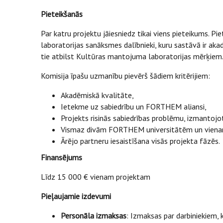
Pieteikšanās
Par katru projektu jāiesniedz tikai viens pieteikums. 
laboratorijas sanāksmes dalībnieki, kuru sastāvā ir ak
tie atbilst Kultūras mantojuma laboratorijas mērķiem
Komisija īpašu uzmanību pievērš šādiem kritērijiem:
Akadēmiskā kvalitāte,
Ietekme uz sabiedrību un FORTHEM aliansi,
Projekts risinās sabiedrības problēmu, izmantojot
Vismaz divām FORTHEM universitātēm un vienam 
Ārējo partneru iesaistīšana visās projekta fāzēs.
Finansējums
Līdz 15 000 € vienam projektam
Pieļaujamie izdevumi
Personāla izmaksas
: Izmaksas par darbiniekiem, 