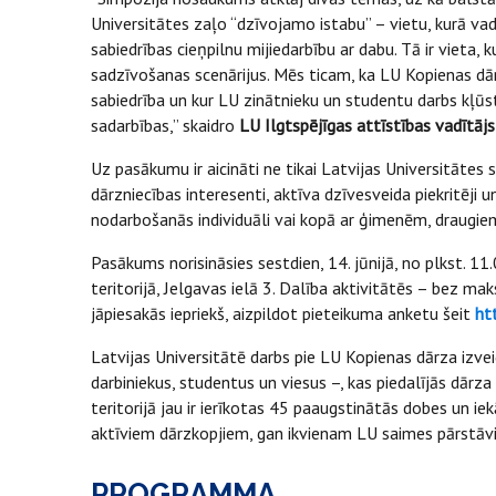
Universitātes zaļo “dzīvojamo istabu” – vietu, kurā vad
sabiedrības cieņpilnu mijiedarbību ar dabu. Tā ir vieta,
sadzīvošanas scenārijus. Mēs ticam, ka LU Kopienas dārz
sabiedrība un kur LU zinātnieku un studentu darbs kļūst
sadarbības,” skaidro
LU Ilgtspējīgas attīstības vadītājs
Uz pasākumu ir aicināti ne tikai Latvijas Universitātes st
dārzniecības interesenti, aktīva dzīvesveida piekritēji
nodarbošanās individuāli vai kopā ar ģimenēm, draugie
Pasākums norisināsies sestdien, 14. jūnijā, no plkst. 1
teritorijā, Jelgavas ielā 3. Dalība aktivitātēs – bez mak
jāpiesakās iepriekš, aizpildot pieteikuma anketu šeit
ht
Latvijas Universitātē darbs pie LU Kopienas dārza izve
darbiniekus, studentus un viesus –, kas piedalījās dār
teritorijā jau ir ierīkotas 45 paaugstinātās dobes un i
aktīviem dārzkopjiem, gan ikvienam LU saimes pārstāv
PROGRAMMA