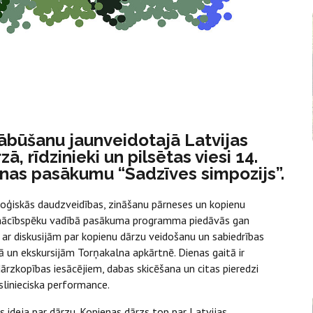
pābūšanu jaunveidotajā Latvijas
, rīdzinieki un pilsētas viesi 14.
āšanas pasākumu “Sadzīves simpozijs”.
oloģiskās daudzveidības, zināšanu pārneses un kopienu
 mācībspēku vadībā pasākuma programma piedāvās gan
t ar diskusijām par kopienu dārzu veidošanu un sabiedrības
ā un ekskursijām Torņakalna apkārtnē. Dienas gaitā ir
rzkopības iesācējiem, dabas skicēšana un citas pieredzi
slinieciska performance.
 ideja par dārzu. Kopienas dārzs top par Latvijas