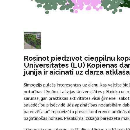
Rosinot piedzīvot cieņpilnu ko
Universitātes (LU) Kopienas dārzā
jūnijā ir aicināti uz dārza atkl
Simpozijs pulcēs interesentus uz dienu, kas veltīta bi
noturības tēmām. Latvijas Universitātes pētnieku un
sarunas, gan praktiskas aktivitātes visai ģimenei: sāko
saliedētību pilsētvidē līdz apzinātības nodarbībām dab
paredzēta arī improvizēta preses konference urbānās dā
bagātinošas norises. Pasākuma izskaņā paredzēta māk
“Simpozija nosaukums atklāj divas tēmas, uz kā balstās