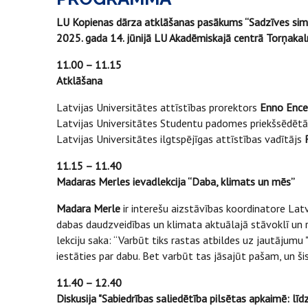
LU Kopienas dārza atklāšanas pasākums “Sadzīves sim
2025. gada 14. jūnijā LU Akadēmiskajā centrā Torņaka
11.00 – 11.15
Atklāšana
Latvijas Universitātes attīstības prorektors
Enno Ence
Latvijas Universitātes Studentu padomes priekšsēdēt
Latvijas Universitātes ilgtspējīgas attīstības vadītājs
R
11.15 – 11.40
Madaras Merles ievadlekcija “Daba, klimats un mēs”
Madara Merle
ir interešu aizstāvības koordinatore Lat
dabas daudzveidības un klimata aktuālajā stāvoklī un r
lekciju saka: “Varbūt tiks rastas atbildes uz jautājum
iestāties par dabu. Bet varbūt tas jāsajūt pašam, un š
11.40 – 12.40
Diskusija "Sabiedrības saliedētība pilsētas apkaimē: lī