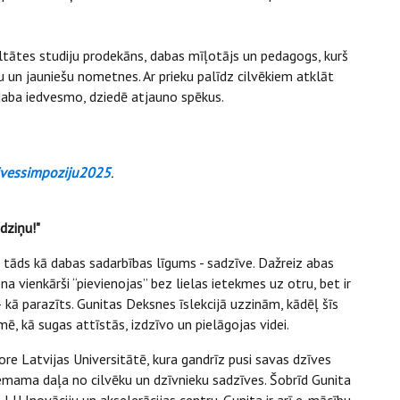
ltātes studiju prodekāns, dabas mīļotājs un pedagogs, kurš
 un jauniešu nometnes. Ar prieku palīdz cilvēkiem atklāt
 daba iedvesmo, dziedē atjauno spēkus.
zivessimpoziju2025
.
dziņu!"
tāds kā dabas sadarbības līgums - sadzīve. Dažreiz abas
ena vienkārši “pievienojas” bez lielas ietekmes uz otru, bet ir
 kā parazīts. Gunitas Deksnes īslekcijā uzzinām, kādēļ šīs
mē, kā sugas attīstās, izdzīvo un pielāgojas videi.
ore Latvijas Universitātē, kura gandrīz pusi savas dzīves
ņemama daļa no cilvēku un dzīvnieku sadzīves. Šobrīd Gunita
t LU Inovāciju un akselerācijas centru. Gunita ir arī e-mācību