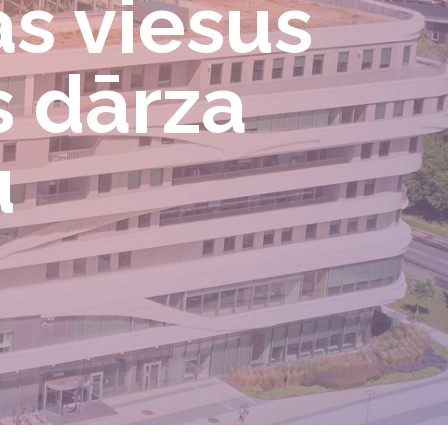
as viesus
s dārza
u