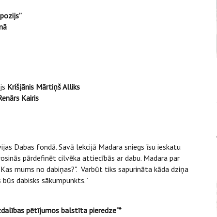
pozijs”
lnā
ājs
Krišjānis Mārtiņš Alliks
enārs Kairis
vijas Dabas fondā. Savā lekcijā Madara sniegs īsu ieskatu
osinās pārdefinēt cilvēka attiecībās ar dabu. Madara par
u "Kas mums no dabiņas?". Varbūt tiks sapurināta kāda dziņa
is būs dabisks sākumpunkts.”
dzdalības pētījumos balstīta pieredze"*