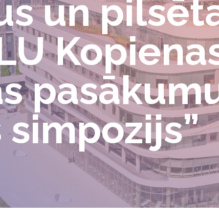
us un pilsēt
 LU Kopiena
as pasākum
 simpozijs”