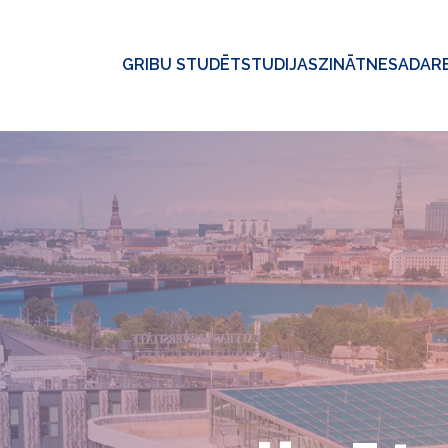
GRIBU STUDĒT
STUDIJAS
ZINĀTNE
SADAR