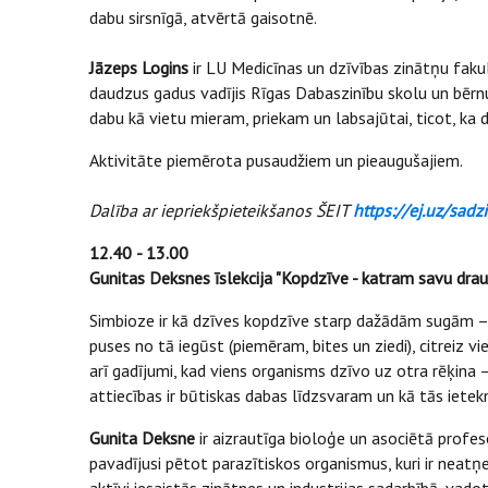
dabu sirsnīgā, atvērtā gaisotnē.
Jāzeps Logins
ir LU Medicīnas un dzīvības zinātņu faku
daudzus gadus vadījis Rīgas Dabaszinību skolu un bērnu
dabu kā vietu mieram, priekam un labsajūtai, ticot, ka
Aktivitāte piemērota pusaudžiem un pieaugušajiem.
Dalība ar iepriekšpieteikšanos ŠEIT
https://ej.uz/sad
12.40
- 13.00
Gunitas Deksnes īslekcija "Kopdzīve - katram savu drau
Simbioze ir kā dzīves kopdzīve starp dažādām sugām – 
puses no tā iegūst (piemēram, bites un ziedi), citreiz vi
arī gadījumi, kad viens organisms dzīvo uz otra rēķina –
attiecības ir būtiskas dabas līdzsvaram un kā tās ietek
Gunita Deksne
ir aizrautīga bioloģe un asociētā profes
pavadījusi pētot parazītiskos organismus, kuri ir neat
aktīvi iesaistās zinātnes un industrijas sadarbībā, vado