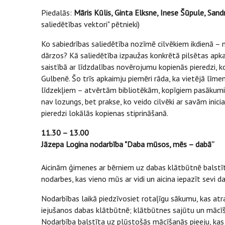
Piedalās:
Māris Kūlis, Ginta Elksne, Inese Šūpule, San
saliedētības vektori" pētnieki)
Ko sabiedrības saliedētība nozīmē cilvēkiem ikdienā – 
dārzos? Kā saliedētība izpaužas konkrētā pilsētas apk
saistībā ar līdzdalības novērojumu kopienās pieredzi, k
Gulbenē. Šo trīs apkaimju piemēri rāda, ka vietējā līme
līdzekļiem – atvērtām bibliotēkām, kopīgiem pasākumie
nav lozungs, bet prakse, ko veido cilvēki ar savām inici
pieredzi lokālās kopienas stiprināšanā.
11.30 – 13.00
Jāzepa Logina nodarbība "Daba mūsos, mēs – dabā”
Aicinām ģimenes ar bērniem uz dabas klātbūtnē balstītu
nodarbes, kas vieno mūs ar vidi un aicina iepazīt sevi d
Nodarbības laikā piedzīvosiet rotaļīgu sākumu, kas atr
iejušanos dabas klātbūtnē; klātbūtnes sajūtu un mācīš
Nodarbība balstīta uz plūstošās mācīšanās pieeju, kas p