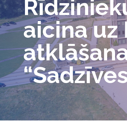
Rīdziniek
aicina uz
atklāšan
“Sadzīves