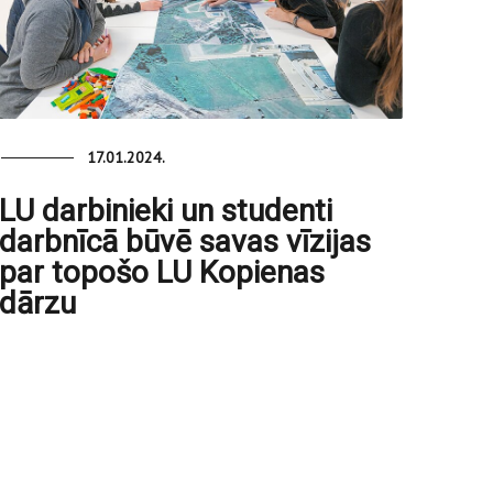
17.01.2024.
LU darbinieki un studenti
darbnīcā būvē savas vīzijas
par topošo LU Kopienas
dārzu