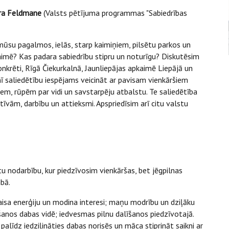
dra Feldmane
(Valsts pētījuma programmas "Sabiedrības
mūsu pagalmos, ielās, starp kaimiņiem, pilsētu parkos un
aimē? Kas padara sabiedrību stipru un noturīgu? Diskutēsim
onkrēti, Rīgā Čiekurkalnā, Jaunliepājas apkaimē Liepājā un
nī saliedētību iespējams veicināt ar pavisam vienkāršiem
m, rūpēm par vidi un savstarpēju atbalstu. Te saliedētība
atīvām, darbību un attieksmi. Apspriedīsim arī citu valstu
 nodarbību, kur piedzīvosim vienkāršas, bet jēgpilnas
abā.
aisa enerģiju un modina interesi; maņu modrību un dziļāku
anos dabas vidē; iedvesmas pilnu dalīšanos piedzīvotajā.
alīdz iedziļināties dabas norisēs un māca stiprināt saikni ar