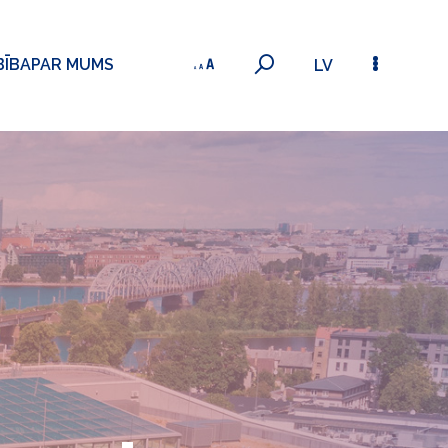
BĪBA
PAR MUMS
LV