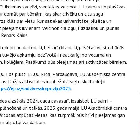
īt ikdienas sadzīvi, vienlaikus veicinot LU saimes un plašākas
 kur domāt par tēmām, kas skar cilvēku un citu sugu
s kļūs par vietu, kur satiekas universitāte, pilsēta un
 pieejams ikvienam, veicinot dialogu, līdzdalību un jaunas
 Renārs Kairis.
udenti un darbinieki, bet arī rīdzinieki, pilsētas viesi, urbānās
 un tuvējo apkaimju iedzīvotāji neatkarīgi no vecuma un
m, kolēģiem. Pasākumā būs pieejamas arī aktivitātes bērniem.
1.00 līdz plkst. 18.00 Rīgā, Pārdaugavā, LU Akadēmiskā centra
sas. Dažās aktivitātēs ierobežotā vietu skaita dēļ ir
tps://ej.uz/sadzivessimpoziju2025
.
ides aizsākās 2024. gada pavasarī, iesaistot LU saimi –
za plānošanā un talkās. 2025. gada maijā LU Akadēmiskā centra
ekārtotas atpūtas vietas, kas turpmāk būs brīvi pieejamas gan
im atpūtai vai darbam.