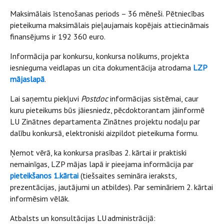
Maksimālais īstenošanas periods – 36 mēneši. Pētniecības
pieteikuma maksimālais pieļaujamais kopējais attiecināmais
finansējums ir 192 360 euro.
Informācija par konkursu, konkursa nolikums, projekta
iesnieguma veidlapas un cita dokumentācija atrodama
LZP
mājaslapā
.
Lai saņemtu piekļuvi
Postdoc
informācijas sistēmai, caur
kuru pieteikums būs jāiesniedz, pēcdoktorantam jāinformē
LU Zinātnes departamenta Zinātnes projektu nodaļu par
dalību konkursā, elektroniski aizpildot pieteikuma formu.
Ņemot vērā, ka konkursa prasības 2. kārtai ir praktiski
nemainīgas, LZP mājas lapā ir pieejama informācija par
pieteikšanos 1.kārtai
(tiešsaites semināra ieraksts,
prezentācijas, jautājumi un atbildes). Par semināriem 2. kārtai
informēsim vēlāk.
Atbalsts un konsultācijas LU administrācijā: