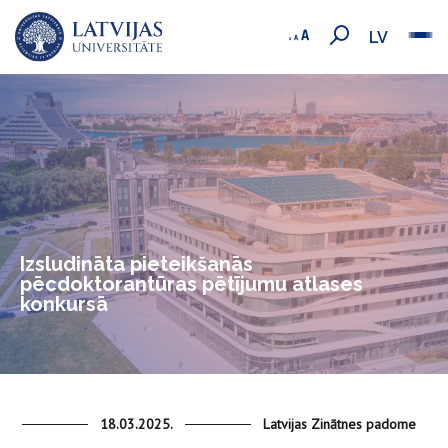
LV
Izsludināta pieteikšanās
pēcdoktorantūras pētījumu atlases
konkursā
18.03.2025.
Latvijas Zinātnes padome