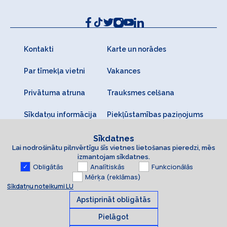
Kontakti
Karte un norādes
Par tīmekļa vietni
Vakances
Privātuma atruna
Trauksmes celšana
Sīkdatņu informācija
Piekļūstamības paziņojums
Sīkdatnes
Lai nodrošinātu pilnvērtīgu šīs vietnes lietošanas pieredzi, mēs
izmantojam sīkdatnes.
Obligātās
Analītiskās
Funkcionālās
Mērķa (reklāmas)
Sīkdatņu noteikumi LU
Apstiprināt obligātās
Pielāgot