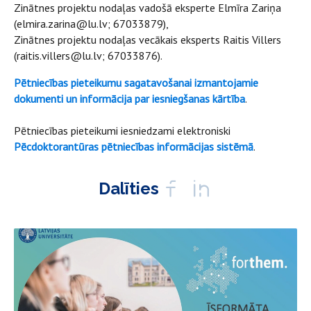
Zinātnes projektu nodaļas vadošā eksperte Elmīra Zariņa
(elmira.zarina@lu.lv; 67033879),
Zinātnes projektu nodaļas vecākais eksperts Raitis Villers
(raitis.villers@lu.lv; 67033876).
Pētniecības pieteikumu sagatavošanai izmantojamie
dokumenti un informācija par iesniegšanas kārtība
.
Pētniecības pieteikumi iesniedzami elektroniski
Pēcdoktorantūras pētniecības informācijas sistēmā
.
Dalīties