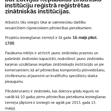
institūciju reģistrā reģistrētas
zinātniskās institūcijas.
Atbalsts tiks sniegts tikai ar saimniecisku darbību
nesaistītiem rūpnieciskiem pētniecības pieteikumiem.
Projektu iesniegšanas termiņš ir šā gada
16. maijs plkst.
17.00
.
Pasākuma mērķis ir attīstīt jauno zinātnieku prasmes un
palielināt zinātnisko kapacitāti, nodrošinot jauno zinātnieku
karjeras uzsākšanas iespējas zinātniskajās institūcijās un pie
komersantiem, kā arī pētniecības kompetenču pilnveidošanu,
cilvēkresursu atjaunotni un kvalificētu speciālistu skaita
pieaugumu.
Pēcdoktorants ir zinātnieks, kas doktora grādu ieguvis ne
vairāk kā 10 gadus pirms pētniecības pieteikuma iesniegšanas
termiņa (diplomi ir izsniegti ne agrāk par 2015. gada 15.
maiju).