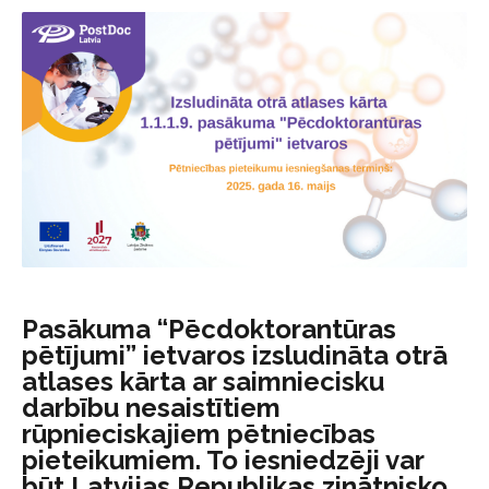
Pasākuma “Pēcdoktorantūras
pētījumi” ietvaros izsludināta otrā
atlases kārta ar saimniecisku
darbību nesaistītiem
rūpnieciskajiem pētniecības
pieteikumiem. To iesniedzēji var
būt Latvijas Republikas zinātnisko