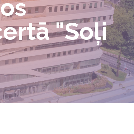
jos
ertā "Soļi