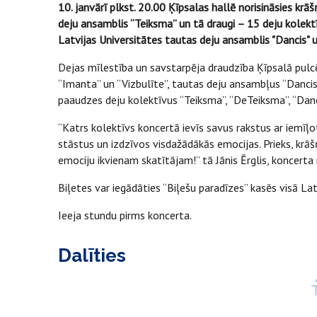
10. janvārī plkst. 20.00 Ķīpsalas hallē norisināsies krāš
deju ansamblis “Teiksma” un tā draugi – 15 deju kolektīv
Latvijas Universitātes tautas deju ansamblis "Dancis" u
Dejas mīlestība un savstarpēja draudzība Ķīpsalā pulcē
“Imanta” un “Vizbulīte”, tautas deju ansambļus “Dancis”, 
paaudzes deju kolektīvus “Teiksma”, “DeTeiksma”, “Dancis
“Katrs kolektīvs koncertā ievīs savus rakstus ar iemīļ
stāstus un izdzīvos visdažādākās emocijas. Prieks, krāš
emociju ikvienam skatītājam!” tā Jānis Ērglis, koncerta 
Biļetes var iegādāties “Biļešu paradīzes” kasēs visā La
Ieeja stundu pirms koncerta.
Dalīties