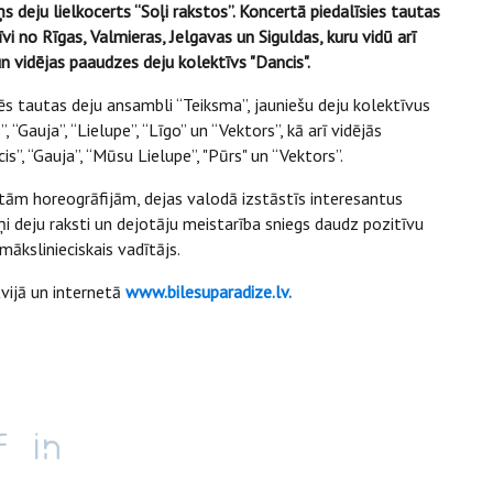
ņs deju lielkocerts “Soļi rakstos”. Koncertā piedalīsies tautas
i no Rīgas, Valmieras, Jelgavas un Siguldas, kuru vidū arī
n vidējas paaudzes deju kolektīvs "Dancis".
s tautas deju ansambli “Teiksma”, jauniešu deju kolektīvus
“Gauja”, “Lielupe”, “Līgo” un “Vektors”, kā arī vidējās
”, “Gauja”, “Mūsu Lielupe”, "Pūrs" un “Vektors”.
otām horeogrāfijām, dejas valodā izstāstīs interesantus
ņi deju raksti un dejotāju meistarība sniegs daudz pozitīvu
mākslinieciskais vadītājs.
tvijā un internetā
www.bilesuparadize.lv.