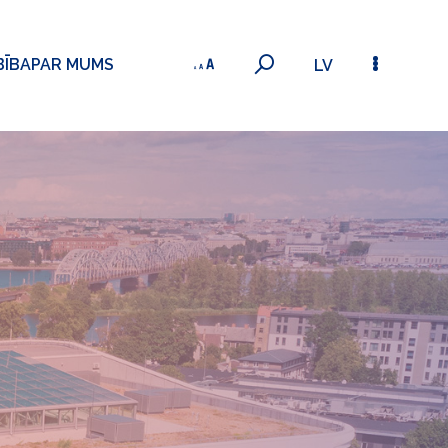
BĪBA
PAR MUMS
LV