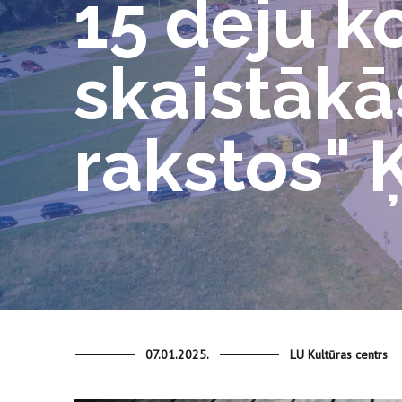
15 deju ko
skaistākā
rakstos" 
07.01.2025.
LU Kultūras centrs