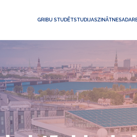
GRIBU STUDĒT
STUDIJAS
ZINĀTNE
SADAR