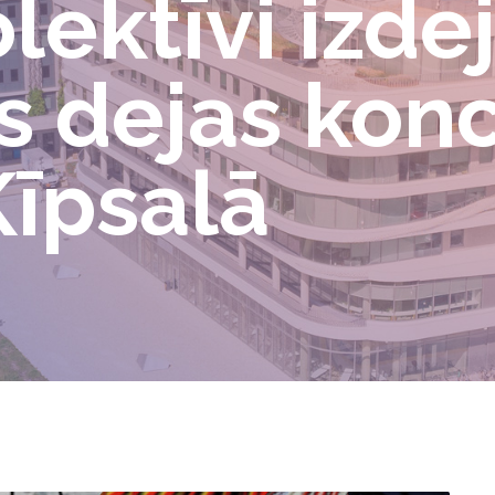
lektīvi izde
s dejas konc
Ķīpsalā