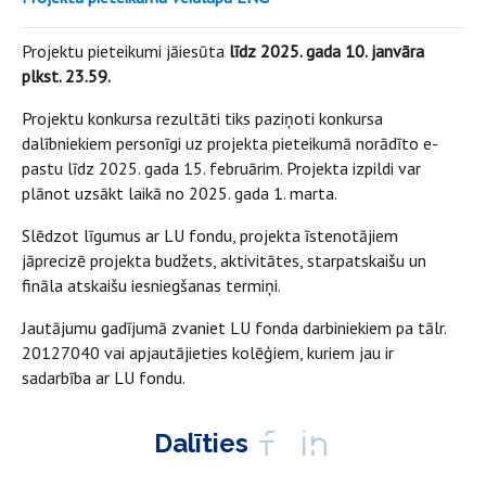
Projektu pieteikumi jāiesūta
līdz 2025. gada 10. janvāra
plkst. 23.59.
Projektu konkursa rezultāti tiks paziņoti konkursa
dalībniekiem personīgi uz projekta pieteikumā norādīto e-
pastu līdz 2025. gada 15. februārim. Projekta izpildi var
plānot uzsākt laikā no 2025. gada 1. marta.
Slēdzot līgumus ar LU fondu, projekta īstenotājiem
jāprecizē projekta budžets, aktivitātes, starpatskaišu un
fināla atskaišu iesniegšanas termiņi.
Jautājumu gadījumā zvaniet LU fonda darbiniekiem pa tālr.
20127040 vai apjautājieties kolēģiem, kuriem jau ir
sadarbība ar LU fondu.
Dalīties