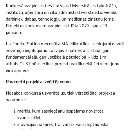
Konkursā var pieteikties Latvijas Universitātes fakultāšu,
institūtu, aģentūru un citu administratīvo struktūrvienību
darbinieki dabas, tehnoloģiju un medicīnas zinātņu jomā.
Projektus konkursam var pieteikt līdz 2025. gada 10.
janvārim.
LU fonda Platīna mecenāta SIA “Mikrotīkls” ziedojumi devuši
nozīmīgu ieguldījumu Latvijas zinātnes attīstībā, gan
fundamentālajā, gan lietišķajā pētniecībā – līdz šim
atbalstīti 87 pētniecības projekti vairāk nekā četru miljonu
eiro apmērā.
Parametri projekta izvērtējumam
Nosakot konkursa uzvarētājus, tiek vērtēti šādi projekta
parametri:
mērķis, kura sasniegšanu iespējams novērtēt
kvantitatīvi;
inovācijas nozares, LU, valsts vai starptautiskā