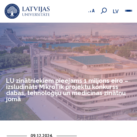
LV
LU zinātniekiem pieejams 1 miljons eiro –
izsludināts MikroTik projektu konkurss
dabas, tehnoloģiju un medicīnas zinātņu
jomā
09.12.2024.