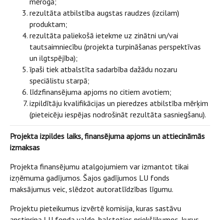
mērogā;
rezultāta atbilstība augstas raudzes (izcilam)
produktam;
rezultāta paliekošā ietekme uz zinātni un/vai
tautsaimniecību (projekta turpināšanas perspektīvas
un ilgtspējība);
īpaši tiek atbalstīta sadarbība dažādu nozaru
speciālistu starpā;
līdzfinansējuma apjoms no citiem avotiem;
izpildītāju kvalifikācijas un pieredzes atbilstība mērķim
(pieteicēju iespējas nodrošināt rezultāta sasniegšanu).
Projekta izpildes laiks, finansējuma apjoms un attiecināmās
izmaksas
Projekta finansējumu atalgojumiem var izmantot tikai
izņēmuma gadījumos. Šajos gadījumos LU fonds
maksājumus veic, slēdzot autoratlīdzības līgumu.
Projektu pieteikumus izvērtē komisija, kuras sastāvu
apstiprina LU fonda valde, balstoties priekšlikumos, kurus