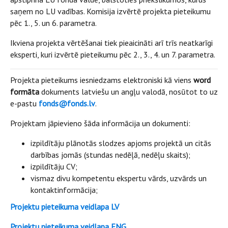
saņem no LU vadības. Komisija izvērtē projekta pieteikumu
pēc 1., 5. un 6. parametra.
Ikviena projekta vērtēšanai tiek pieaicināti arī trīs neatkarīgi
eksperti, kuri izvērtē pieteikumu pēc 2., 3., 4. un 7. parametra.
Projekta pieteikums iesniedzams elektroniski kā viens
word
formāta
dokuments latviešu un angļu valodā, nosūtot to uz
e-pastu
fonds@fonds.lv
.
Projektam jāpievieno šāda informācija un dokumenti:
izpildītāju plānotās slodzes apjoms projektā un citās
darbības jomās (stundas nedēļā, nedēļu skaits);
izpildītāju CV;
vismaz divu kompetentu ekspertu vārds, uzvārds un
kontaktinformācija;
Projektu pieteikuma veidlapa LV
Projektu pieteikuma veidlapa ENG