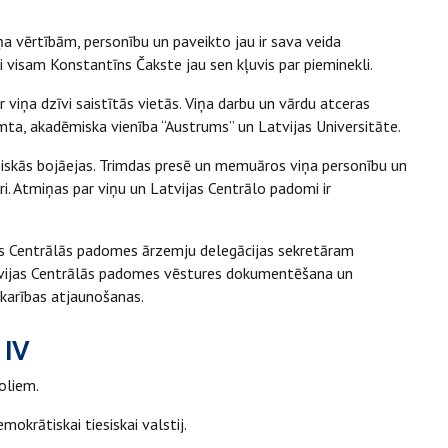
iņa vērtībām, personību un paveikto jau ir sava veida
ti visam Konstantīns Čakste jau sen kļuvis par pieminekli.
viņa dzīvi saistītās vietās. Viņa darbu un vārdu atceras
imta, akadēmiska vienība “Austrums” un Latvijas Universitāte.
ģiskās bojāejas. Trimdas presē un memuāros viņa personību un
i. Atmiņas par viņu un Latvijas Centrālo padomi ir
s Centrālās padomes ārzemju delegācijas sekretāram
atvijas Centrālās padomes vēstures dokumentēšana un
tkarības atjaunošanas.
IV
boliem.
emokrātiskai tiesiskai valstij.