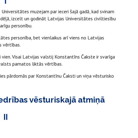
I
as Universitātes muzejam par ieceri šajā gadā, kad svinam
ēļā, izcelt un godināt Latvijas Universitātes civiltiesību
arīgu personību.
ātes personība, bet vienlaikus arī viens no Latvijas
s vērtības.
vien. Visai Latvijas valstij Konstantīns Čakste ir svarīga
valsts pamatos liktās vērtības.
ties pārdomās par Konstantīnu Čaksti un viņa vēsturisko
edrības vēsturiskajā atmiņā
II