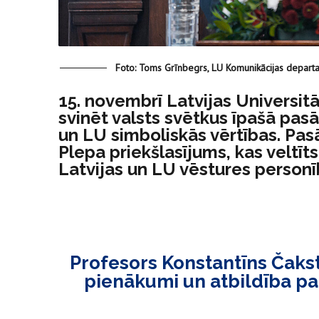
Foto: Toms Grīnbegrs, LU Komunikācijas depart
15. novembrī Latvijas Universitā
svinēt valsts svētkus īpašā pas
un LU simboliskās vērtības. P
Plepa priekšlasījums, kas veltīt
Latvijas un LU vēstures person
Profesors Konstantīns Čakste
pienākumi un atbildība pa