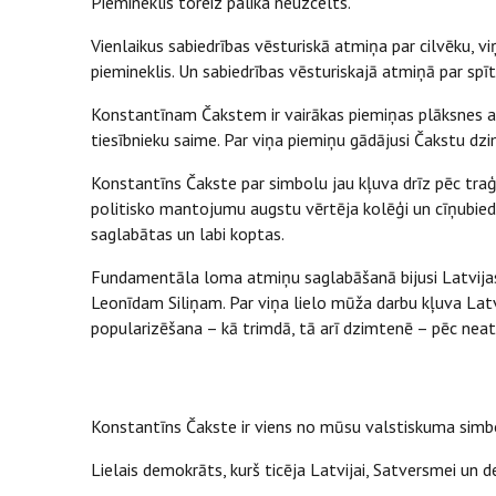
Piemineklis toreiz palika neuzcelts.
Vienlaikus sabiedrības vēsturiskā atmiņa par cilvēku, v
piemineklis. Un sabiedrības vēsturiskajā atmiņā par spī
Konstantīnam Čakstem ir vairākas piemiņas plāksnes ar 
tiesībnieku saime. Par viņa piemiņu gādājusi Čakstu dz
Konstantīns Čakste par simbolu jau kļuva drīz pēc tra
politisko mantojumu augstu vērtēja kolēģi un cīņubiedr
saglabātas un labi koptas.
Fundamentāla loma atmiņu saglabāšanā bijusi Latvija
Leonīdam Siliņam. Par viņa lielo mūža darbu kļuva L
popularizēšana – kā trimdā, tā arī dzimtenē – pēc nea
Konstantīns Čakste ir viens no mūsu valstiskuma sim
Lielais demokrāts, kurš ticēja Latvijai, Satversmei un d