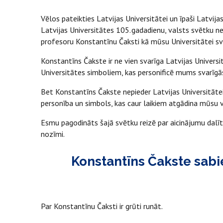
Vēlos pateikties Latvijas Universitātei un īpaši Latvij
Latvijas Universitātes 105. gadadienu, valsts svētku ned
profesoru Konstantīnu Čaksti kā mūsu Universitātei sv
Konstantīns Čakste ir ne vien svarīga Latvijas Universit
Universitātes simboliem, kas personificē mums svarīgā
Bet Konstantīns Čakste nepieder Latvijas Universitātei 
personība un simbols, kas caur laikiem atgādina mūsu 
Esmu pagodināts šajā svētku reizē par aicinājumu dalī
nozīmi.
Konstantīns Čakste sabi
Par Konstantīnu Čaksti ir grūti runāt.