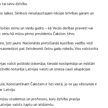
a tai savu dzīvību.
tos laikos. Simbols nesalauztajam nācijas brīvības garam un
loties sirmu un viedu gudro – kā Vecās derības pravieti vai
kpat senu kā mūsu pirmo prezidentu Čakstes tēvu.
s, ļoti jauns. Nacionālās pretošanās kustības vadību viņš
asniedzot pat četrdesmit četru gadu robežu. Viss valstsvīra
as valsti politiski izdomāja, tiesiski nostiprināja un militāri
 cilvēki noturēja Latvijas valsti un iznesa cauri okupācijas
ā, Konstantīnam Čakstem ir īsti vietā, jo te jau vēsturiski ir
ar Latviju.
mūsu studentus un profesoru, kuru dzīvību prasīja
 Latvijas valsts taptu un atdzimtu.