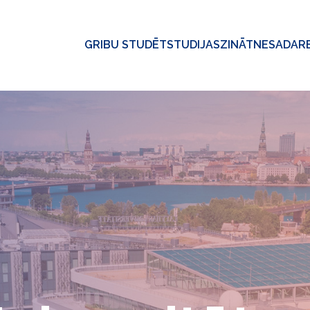
GRIBU STUDĒT
STUDIJAS
ZINĀTNE
SADAR