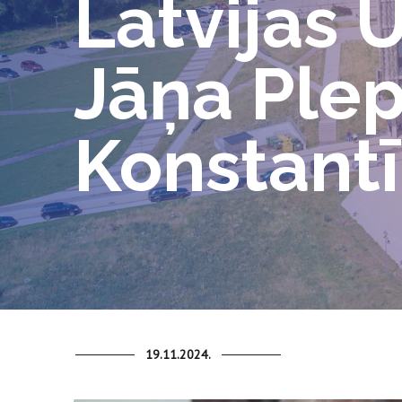
Latvijas 
Jāņa Plep
Konstantī
19.11.2024.