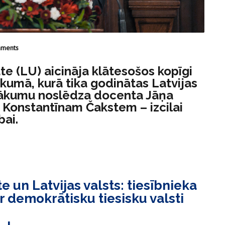
aments
te (LU) aicināja klātesošos kopīgi
ākumā, kurā tika godinātas Latvijas
asākumu noslēdza docenta Jāņa
s Konstantīnam Čakstem – izcilai
ībai.
 un Latvijas valsts: tiesībnieka
r demokrātisku tiesisku valsti