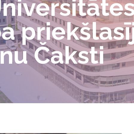
Universitāte
a priekšlas
nu Čaksti