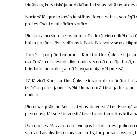
Ideālists, kurš riskēja ar dzīvību Latvijas labā un atdev
Nacionālās pretošanās kustības līderis valstij sarežģī
pretestībai totalitārām varām.
Pie katra no šiem uzsvariem mēs droši vien gribētu iztē
baltu pagāniskās tradīcijas krīvu krīvu, vai vismaz ti
Tomēr – par pārsteigumu – Konstantīns Čakste bija jaun
uzņēmās četrdesmit divu gadu vecumā un gāja bojā, nes
briedums un politiķa mūžs viņam bija vēl priekšā.
Tādā ziņā Konstantīns Čakste ir simboliska figūra. Latvij
izcīnīja gados jauni cilvēki. Un pamatā tieši gados jauni
gadiem.
Piemiņas plāksne šeit, Latvijas Universitātes Mazajā aul
piemiņas plāksne Universitātes studentiem, kas krita p
Pulcējoties Mazajā aulā svinīgos brīžos, mēs godinām 
sarežģītais divdesmitais gadsimts, lai, par spīti visam,