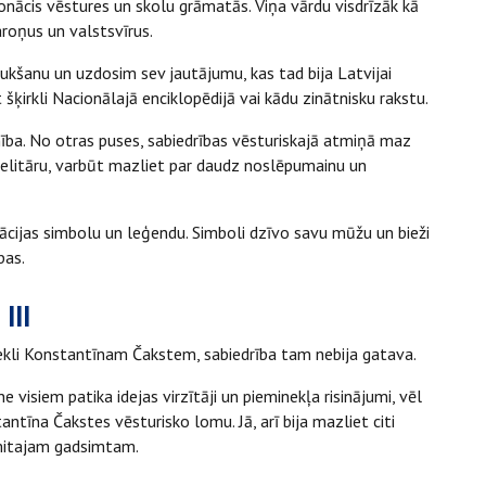
onācis vēstures un skolu grāmatās. Viņa vārdu visdrīzāk kā
aroņus un valstsvīrus.
aukšanu un uzdosim sev jautājumu, kas tad bija Latvijai
irkli Nacionālajā enciklopēdijā vai kādu zinātnisku rakstu.
ība. No otras puses, sabiedrības vēsturiskajā atmiņā maz
 elitāru, varbūt mazliet par daudz noslēpumainu un
 nācijas simbolu un leģendu. Simboli dzīvo savu mūžu un bieži
bas.
III
inekli Konstantīnam Čakstem, sabiedrība tam nebija gatava.
e visiem patika idejas virzītāji un pieminekļa risinājumi, vēl
ntīna Čakstes vēsturisko lomu. Jā, arī bija mazliet citi
smitajam gadsimtam.