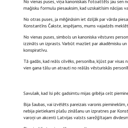
No vienas puses, viņa kanoniskais fotoattēls jau sen n
maģisku formulu piesauksim, kad uzskaitīsim nācijas v
No otras puses, ja mēģināsim iet dziļāk par vārda pies
Konstantīns Čakste, iespējams, mums vajadzēs meklēt šķ
No vienas puses, simbols un kanoniska vēstures person
izzināts un izprasts. Varbūt mazliet par akadēmisku un
konspiratīvu.
Tā gadās, kad reāls cilvēks, personība, kļūst par visas
vien gana tālu un atrauti no reālās vēsturiskās personī
Savulaik, kad īsi pēc gadsimtu mijas gribēja celt piem
Bija šaubas, vai izvēlēts pareizais varonis piemineklim, n
nebija pietiekami plašu zināšanu un izpratnes par Konsta
varoņi un akcenti Latvijas valsts sarežģītajam divde