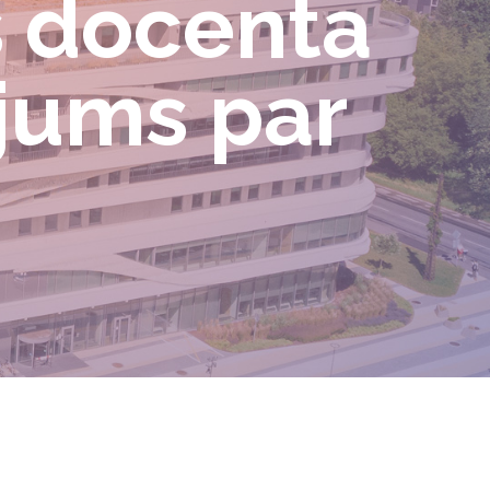
s docenta
ījums par