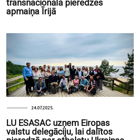
transnacionālā pieredzes
apmaiņa Īrijā
24.07.2025.
LU ESASAC uzņem Eiropas
valstu delegāciju, lai dalītos