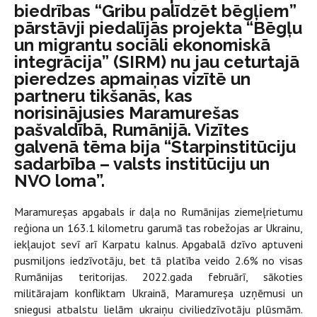
biedrības “Gribu palīdzēt bēgļiem”
pārstāvji piedalījās projekta “Bēgļu
un migrantu sociāli ekonomiskā
integrācija” (SIRM) nu jau ceturtajā
pieredzes apmaiņas vizītē un
partneru tikšanās, kas
norisinājusies Maramurešas
pašvaldībā, Rumānijā. Vizītes
galvenā tēma bija “Starpinstitūciju
sadarbība – valsts institūciju un
NVO loma”.
Maramureșas apgabals ir daļa no Rumānijas ziemeļrietumu
reģiona un 163.1 kilometru garumā tas robežojas ar Ukrainu,
iekļaujot sevī arī Karpatu kalnus. Apgabalā dzīvo aptuveni
pusmiljons iedzīvotāju, bet tā platība veido 2.6% no visas
Rumānijas teritorijas. 2022.gada februārī, sākoties
militārajam konfliktam Ukrainā, Maramureșa uzņēmusi un
sniegusi atbalstu lielām ukraiņu civiliedzīvotāju plūsmām.