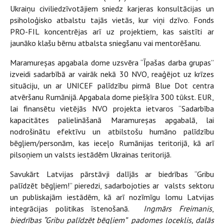
Ukraiņu civiliedzīvotājiem sniedz karjeras konsultācijas un
psiholoģisko atbalstu tajās vietās, kur viņi dzīvo. Fonds
PRO-FIL koncentrējas arī uz projektiem, kas saistīti ar
jaunāko klašu bērnu atbalsta sniegšanu vai mentorēšanu.
Maramureșas apgabala dome uzsvēra “Īpašas darba grupas”
izveidi sadarbībā ar vairāk nekā 30 NVO, reaģējot uz krīzes
situāciju, un ar UNICEF palīdzību pirmā Blue Dot centra
atvēršanu Rumānijā. Apgabala dome piešķīra 300 tūkst. EUR,
lai finansētu vietējās NVO projekta ietvaros “Sadarbība
kapacitātes palielināšanā Maramureșas apgabalā, lai
nodrošinātu efektīvu un atbilstošu humāno palīdzību
bēgļiem/personām, kas ieceļo Rumānijas teritorijā, kā arī
pilsoņiem un valsts iestādēm Ukrainas teritorijā.
Savukārt Latvijas pārstāvji dalījās ar biedrības “Gribu
palīdzēt bēgļiem!” pieredzi, sadarbojoties ar valsts sektoru
un publiskajām iestādēm, kā arī nozīmīgu lomu Latvijas
integrācijas politikas īstenošanā.
Ingmārs Freimanis
,
biedrības “Gribu palīdzēt bēgļiem” padomes loceklis, dalās