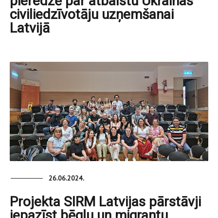
pieredzē par atbalstu Ukrainas
civiliedzīvotāju uzņemšanai
Latvijā
26.06.2024.
Projekta SIRM Latvijas pārstāvji
iepazīst bēgļu un migrantu