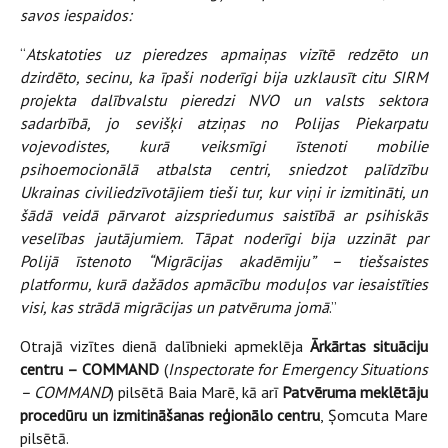
savos iespaidos:
“
Atskatoties uz pieredzes apmaiņas vizītē redzēto un
dzirdēto, secinu, ka īpaši noderīgi bija uzklausīt citu SIRM
projekta dalībvalstu pieredzi NVO un valsts sektora
sadarbībā, jo sevišķi atziņas no Polijas Piekarpatu
vojevodistes, kurā veiksmīgi īstenoti mobilie
psihoemocionālā atbalsta centri, sniedzot palīdzību
Ukrainas civiliedzīvotājiem tieši tur, kur viņi ir izmitināti, un
šādā veidā pārvarot aizspriedumus saistībā ar psihiskās
veselības jautājumiem. Tāpat noderīgi bija uzzināt par
Polijā īstenoto “Migrācijas akadēmiju” – tiešsaistes
platformu, kurā dažādos apmācību moduļos var iesaistīties
visi, kas strādā migrācijas un patvēruma jomā
.”
Otrajā vizītes dienā dalībnieki apmeklēja
Ārkārtas situāciju
centru – COMMAND
(
Inspectorate for Emergency Situations
– COMMAND
) pilsētā Baia Marē, kā arī
Patvēruma meklētāju
procedūru un izmitināšanas reģionālo centru
, Șomcuta Mare
pilsētā.