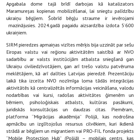
Apgabala dome tajā brīdī darbojas kā katalizators
Maramureșas kopienas mobilizēšanai, lai sniegtu palīdzību
ukraiņu bēgļiem. Šobrīd bēgļu straume ir ievērojami
mazinājusies. 2024.gadā pagaidu aizsardzība izdota 5’600
ukraiņiem.
SIRM pieredzes apmaiņas vizītes mērķis bija uzzināt par sešu
Eiropas valstu vai reģionu aktivitātēm saistībā ar NVO
sadarbību ar valsts institūcijām atbalsta sniegšanā gan
Ukraiņu civiliedzīvotājiem, gan arī trešo valstu patvēruma
meklētājiem, kā arī dalīties Latvijas pieredzē. Prezentāciju
laikā tika izcelta NVO nozīmīga loma tādās integrācijas
aktivitātēs kā centralizētās informācijas veicināšana, valodu
nodarbības vai kursi, radošas aktivitātes ģimenēm un
bērniem, psiholoģiskais atbalsts, kultūras pasākumi,
juridiskās konsultācijas un daudzas citas. Piemēram,
platforma “Migrācijas akadēmija” Polijā, kas nodrošina
apmācību un izglītojošus resursus cilvēkiem, kuri ikdienā
strādā ar bēgļiem un migrantiem vai PRO-FIL fonda projekts
“Mobile Protection Hub” (Polijā) – mobilais centrs, kas