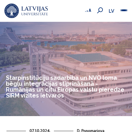
LV
Starpinstitūciju sadarbība un NVO loma
bēgļu integrācijas stiprināšanā -
Rumānijas un citu Eiropas valstu pieredze
SIRM vizītes ietvaros
07.10.2024.
D. Ponomarjova