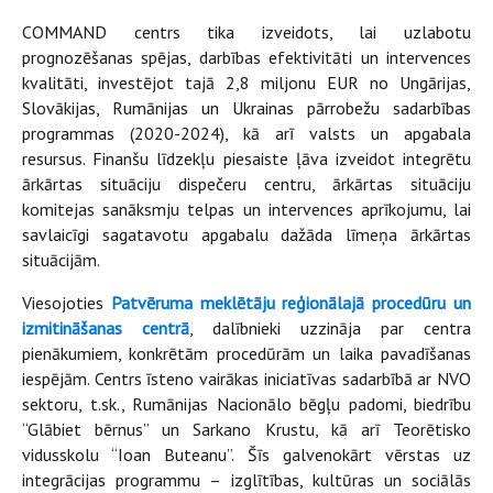
COMMAND centrs tika izveidots, lai uzlabotu
prognozēšanas spējas, darbības efektivitāti un intervences
kvalitāti, investējot tajā 2,8 miljonu EUR no Ungārijas,
Slovākijas, Rumānijas un Ukrainas pārrobežu sadarbības
programmas (2020-2024), kā arī valsts un apgabala
resursus. Finanšu līdzekļu piesaiste ļāva izveidot integrētu
ārkārtas situāciju dispečeru centru, ārkārtas situāciju
komitejas sanāksmju telpas un intervences aprīkojumu, lai
savlaicīgi sagatavotu apgabalu dažāda līmeņa ārkārtas
situācijām.
Viesojoties
Patvēruma meklētāju reģionālajā procedūru un
izmitināšanas centrā
, dalībnieki uzzināja par centra
pienākumiem, konkrētām procedūrām un laika pavadīšanas
iespējām. Centrs īsteno vairākas iniciatīvas sadarbībā ar NVO
sektoru, t.sk., Rumānijas Nacionālo bēgļu padomi, biedrību
“Glābiet bērnus” un Sarkano Krustu, kā arī Teorētisko
vidusskolu “Ioan Buteanu”. Šīs galvenokārt vērstas uz
integrācijas programmu – izglītības, kultūras un sociālās